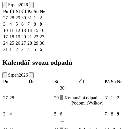
Srpen
2026
Po
Út
St
Čt
Pá
So
Ne
27
28
29
30
31
1
2
3
4
5
6
7
8
9
10
11
12
13
14
15
16
17
18
19
20
21
22
23
24
25
26
27
28
29
30
31
1
2
3
4
5
6
Kalendář svozu odpadů
Srpen
2026
Po
Út
St
Čt
Pá
So
Ne
30
27
28
29
Komunální odpad
31
1
2
Podomí (Vyškov)
3
4
5
6
7
8
9
13