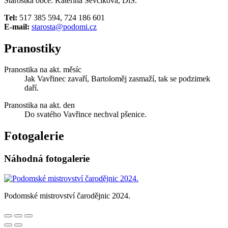
Starostka obce: Kateřina Ševčíková, DiS.
Tel:
517 385 594, 724 186 601
E-mail:
starosta@podomi.cz
Pranostiky
Pranostika na akt. měsíc
Jak Vavřinec zavaří, Bartoloměj zasmaží, tak se podzimek
daří.
Pranostika na akt. den
Do svatého Vavřince nechval pšenice.
Fotogalerie
Náhodná fotogalerie
Podomské mistrovství čarodějnic 2024.