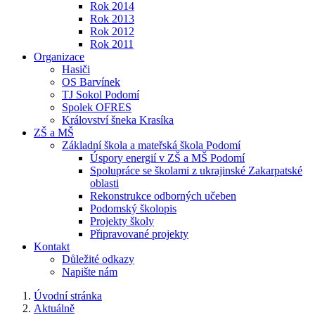
Rok 2014
Rok 2013
Rok 2012
Rok 2011
Organizace
Hasiči
OS Barvínek
TJ Sokol Podomí
Spolek OFRES
Království šneka Krasíka
ZŠ a MŠ
Základní škola a mateřská škola Podomí
Úspory energií v ZŠ a MŠ Podomí
Spolupráce se školami z ukrajinské Zakarpatské
oblasti
Rekonstrukce odborných učeben
Podomský školopis
Projekty školy
Připravované projekty
Kontakt
Důležité odkazy
Napište nám
Úvodní stránka
Aktuálně