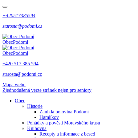
+420517385594
starosta@podomi.cz
Obec
Podomí
Obec
Podomí
+420 517 385 594
starosta@podomi.cz
Mapa webu
Zjednodušená verze stránek nejen pro seniory
Obec
Historie
Zaniklá polovina Podomí
Hamlíkov
Pohádky a pověsti Moravského krasu
Knihovna
Recepty a informace z besed