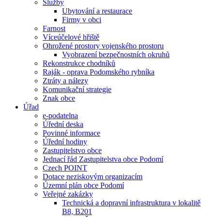
Služby
Ubytování a restaurace
Firmy v obci
Farnost
Víceúčelové hřiště
Ohrožené prostory vojenského prostoru
Vyobrazení bezpečnostních okruhů
Rekonstrukce chodníků
Raják - oprava Podomského rybníka
Ztráty a nálezy
Komunikační strategie
Znak obce
Úřad
e-podatelna
Úřední deska
Povinné informace
Úřední hodiny
Zastupitelstvo obce
Jednací řád Zastupitelstva obce Podomí
Czech POINT
Dotace neziskovým organizacím
Územní plán obce Podomí
Veřejné zakázky
Technická a dopravní infrastruktura v lokalitě
B8, B201