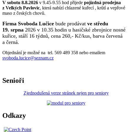
V sobotu 8.8.2026
v 9.45-9.55 hod přijede
pojízdná prodejna
z Velkých Pavlovic
, která nabízí chlazené kuřecí , krůtí a vepřové
maso z českých chovů.
Firma Svoboda Lučice
bude prodávat
ve středu
19. srpna
2026 v 10.35 hodin u hasičské zbrojnice nosné
kuřice, stáří 16 týdnů, cena 260,- Kč/kus, barva červená
a černá.
Objednání je možné na tel. 569 489 358 nebo emailem
svoboda.lucice@seznam.cz
Senioři
Zjednodušená verze stránek nejen pro seniory
Odkazy