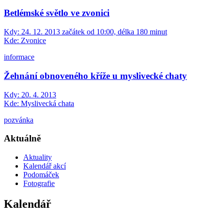
Betlémské světlo ve zvonici
Kdy:
24. 12. 2013 začátek od 10:00, délka 180 minut
Kde:
Zvonice
informace
Žehnání obnoveného kříže u myslivecké chaty
Kdy:
20. 4. 2013
Kde:
Myslivecká chata
pozvánka
Aktuálně
Aktuality
Kalendář akcí
Podomáček
Fotografie
Kalendář