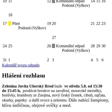
10
11
12
Komunální odpad
14
15
16
Podomí (Vyškov)
18
17
Plast
19
20
21
22
23
Podomí (Vyškov)
27
24
25
26
Komunální odpad
28
29
30
Podomí (Vyškov)
31
1
2
3
4
5
6
Kalendář svozu odpadu
Hlášení rozhlasu
Zelenina Juvita Uherský Brod
bude
ve středu 5.8. od 15:30
do 15:45 h,
prodávat broskve na zavaření, moravské meruňky,
borůvky, brambory ze Znojma, nový český česnek, cibuli, rajčata,
Dále nabízí žampiony,
okurky, papriky a další ovoce a zeleninu.
hlívu ústřičnou, olejové svíčky a med.