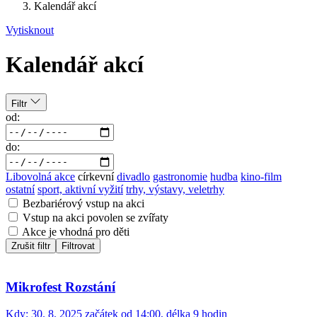
Kalendář akcí
Vytisknout
Kalendář akcí
Filtr
od:
do:
Libovolná akce
církevní
divadlo
gastronomie
hudba
kino-film
ostatní
sport, aktivní vyžití
trhy, výstavy, veletrhy
Bezbariérový vstup na akci
Vstup na akci povolen se zvířaty
Akce je vhodná pro děti
Zrušit filtr
Filtrovat
Mikrofest Rozstání
Kdy:
30. 8. 2025 začátek od 14:00, délka 9 hodin