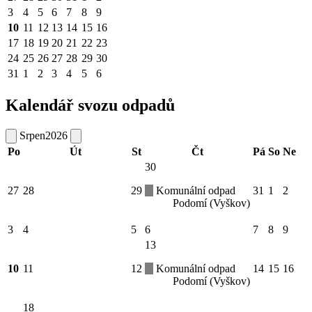
3
4
5
6
7
8
9
10
11
12
13
14
15
16
17
18
19
20
21
22
23
24
25
26
27
28
29
30
31
1
2
3
4
5
6
Kalendář svozu odpadů
Srpen
2026
Po
Út
St
Čt
Pá
So
Ne
30
27
28
29
Komunální odpad
31
1
2
Podomí (Vyškov)
3
4
5
6
7
8
9
13
10
11
12
Komunální odpad
14
15
16
Podomí (Vyškov)
18