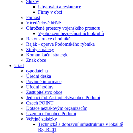
Služby
Ubytování a restaurace
Firmy v obci
Farnost
Víceúčelové hřiště
Ohrožené prostory vojenského prostoru
Vyobrazení bezpečnostních okruhů
Rekonstrukce chodníků
Raják - oprava Podomského rybníka
Ztráty a nálezy
Komunikační strategie
Znak obce
Úřad
e-podatelna
Úřední deska
Povinné informace
Úřední hodiny
Zastupitelstvo obce
Jednací řád Zastupitelstva obce Podomí
Czech POINT
Dotace neziskovým organizacím
Územní plán obce Podomí
Veřejné zakázky
Technická a dopravní infrastruktura v lokalitě
B8, B201