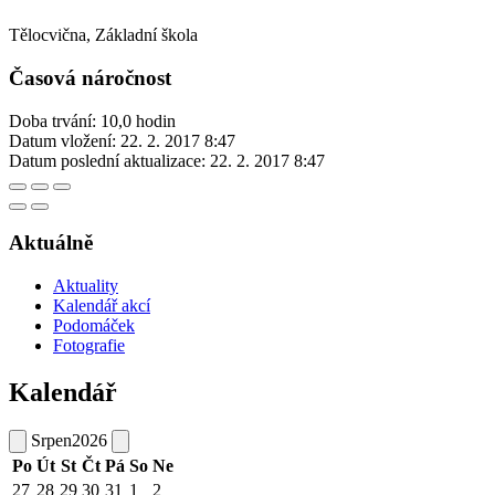
Tělocvična, Základní škola
Časová náročnost
Doba trvání: 10,0 hodin
Datum vložení:
22. 2. 2017 8:47
Datum poslední aktualizace:
22. 2. 2017 8:47
Aktuálně
Aktuality
Kalendář akcí
Podomáček
Fotografie
Kalendář
Srpen
2026
Po
Út
St
Čt
Pá
So
Ne
27
28
29
30
31
1
2