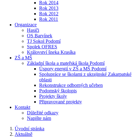
Rok 2014
Rok 2013
Rok 2012
Rok 2011
Organizace
Hasiči
OS Barvínek
TJ Sokol Podomí
Spolek OFRES
Království šneka Krasíka
ZŠ a MŠ
Základní škola a mateřská škola Podomí
Úspory energií v ZŠ a MŠ Podomí
Spolupráce se školami z ukrajinské Zakarpatské
oblasti
Rekonstrukce odborných učeben
Podomský školopis
Projekty školy
Připravované projekty
Kontakt
Důležité odkazy
Napište nám
Úvodní stránka
Aktuálně