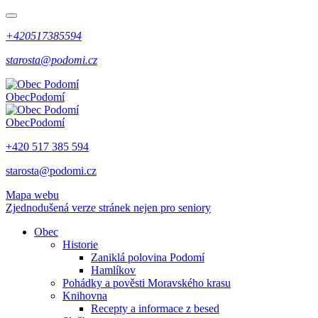
+420517385594
starosta@podomi.cz
Obec
Podomí
Obec
Podomí
+420 517 385 594
starosta@podomi.cz
Mapa webu
Zjednodušená verze stránek nejen pro seniory
Obec
Historie
Zaniklá polovina Podomí
Hamlíkov
Pohádky a pověsti Moravského krasu
Knihovna
Recepty a informace z besed