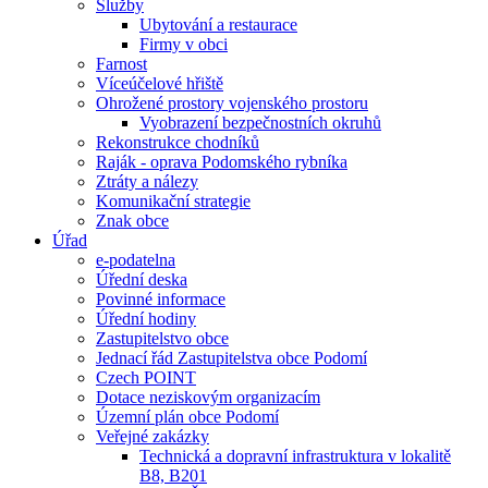
Služby
Ubytování a restaurace
Firmy v obci
Farnost
Víceúčelové hřiště
Ohrožené prostory vojenského prostoru
Vyobrazení bezpečnostních okruhů
Rekonstrukce chodníků
Raják - oprava Podomského rybníka
Ztráty a nálezy
Komunikační strategie
Znak obce
Úřad
e-podatelna
Úřední deska
Povinné informace
Úřední hodiny
Zastupitelstvo obce
Jednací řád Zastupitelstva obce Podomí
Czech POINT
Dotace neziskovým organizacím
Územní plán obce Podomí
Veřejné zakázky
Technická a dopravní infrastruktura v lokalitě
B8, B201