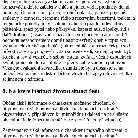
dejte nejnutnější věci (základní trvanlivé potraviny, nejlépe v
konzervách, dobře zabalený chléb a pitnou vodu, předměty denní
potřeby, jídelní misku a příbor, osobní doklady, peníze, pojistné
smlouvy a cennosti, přenosné rádio s rezervními bateriemi, toaletní a
hygienické potřeby, léky, svítilnu, náhradní prádlo, oděv, obuv,
pláštěnku, spací pytel nebo přikrývku, kapesní nůž, zápalky, šití a
další drobnosti). Zavazadlo označte svým jménem a adresou. Při
odchodu nezapomeňte v domě uhasit otevřený oheň v topidlech,
vypnout elektrické spotřebiče (mimo ledniček a mrazniček), uzavřít
přívod vody a plynu, ověřit zda i sousedé vědí, že mají opustit byt.
Kočky a psy si vezměte s sebou, ostatní zvířata, včetně exotických
zvířat, ponechte doma a dobře je předzásobte vodou a potravou.
Vezměte evakuační zavazadlo, uzamkněte byt a dostavte se na
určené evakuační středisko. Dětem vložte do kapsy oděvu cedulku
se jménem a adresou.
8. Na které instituci životní situaci řešit
Občan získá informace o charakteru možného ohrožení, o
připravených záchranných a likvidačních pracích a ochraně
obyvatelstva v případě vzniku mimořádné události na příslušném
obecním úřadě (obecním úřadě obce s rozšířenou působností).
Zaměstnanec získá informace o charakteru možného ohrožení, o
připravených záchranných a likvidačních pracích a ochraně