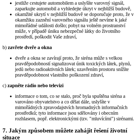
jestliže cestujete automobilem a uslyšíte varovný signál,
zaparkujte automobil a vyhledejte úkryt v nejbližší budově,
okamžité ukrytí v nejbližší budově se doporučuje proto, že v
okamžiku zaznění varovného signálu ještě nevíme k jaké
mimořádné události došlo; pobyt na volném prostranství
může, v případě úniku nebezpečné látky do životního
prostředí, poškodit Vaše zdraví,
b)
zavřete dveře a okna
dveře a okna se zavírají proto, že siréna může s velkou
pravděpodobností signalizovat únik toxických látek, plynů,
jedů nebo radioaktivních látek; uzavřením prostoru snížíte
pravděpodobnost vlastního poškození zdraví,
c)
zapněte rádio nebo televizi
informace o tom, co se stalo, proč byla spuštěna siréna a
varováno obyvatelstvo a co dělat dále, uslyšíte v
mimořádných zpravodajstvích hromadných informačních
prostředků; tyto informace jsou sdělovány i obecním
rozhlasem, popř. elektronickými (tzv. "mluvícími") sirénami.
7. Jakým způsobem můžete zahájit řešení životní
situace