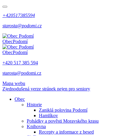
+420517385594
starosta@podomi.cz
Obec
Podomí
Obec
Podomí
+420 517 385 594
starosta@podomi.cz
Mapa webu
Zjednodušená verze stránek nejen pro seniory
Obec
Historie
Zaniklá polovina Podomí
Hamlíkov
Pohádky a pověsti Moravského krasu
Knihovna
Recepty a informace z besed