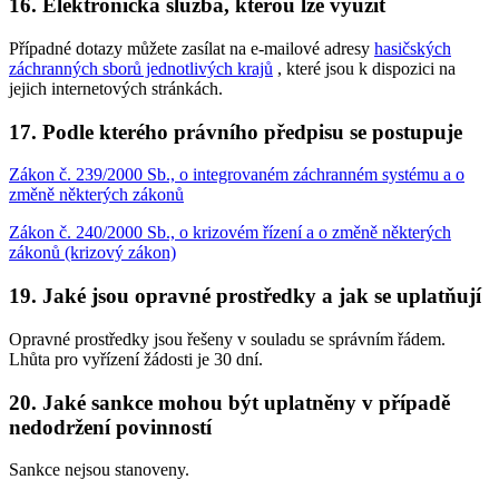
16. Elektronická služba, kterou lze využít
Případné dotazy můžete zasílat na e-mailové adresy
hasičských
záchranných sborů jednotlivých krajů
, které jsou k dispozici na
jejich internetových stránkách.
17. Podle kterého právního předpisu se postupuje
Zákon č. 239/2000 Sb., o integrovaném záchranném systému a o
změně některých zákonů
Zákon č. 240/2000 Sb., o krizovém řízení a o změně některých
zákonů (krizový zákon)
19. Jaké jsou opravné prostředky a jak se uplatňují
Opravné prostředky jsou řešeny v souladu se správním řádem.
Lhůta pro vyřízení žádosti je 30 dní.
20. Jaké sankce mohou být uplatněny v případě
nedodržení povinností
Sankce nejsou stanoveny.