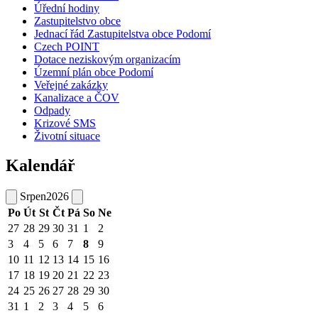
Úřední hodiny
Zastupitelstvo obce
Jednací řád Zastupitelstva obce Podomí
Czech POINT
Dotace neziskovým organizacím
Územní plán obce Podomí
Veřejné zakázky
Kanalizace a ČOV
Odpady
Krizové SMS
Životní situace
Kalendář
Srpen
2026
Po
Út
St
Čt
Pá
So
Ne
27
28
29
30
31
1
2
3
4
5
6
7
8
9
10
11
12
13
14
15
16
17
18
19
20
21
22
23
24
25
26
27
28
29
30
31
1
2
3
4
5
6