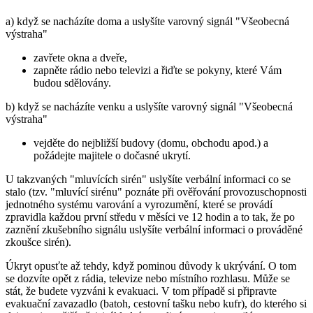
a) když se nacházíte doma a uslyšíte varovný signál "Všeobecná
výstraha"
zavřete okna a dveře,
zapněte rádio nebo televizi a řiďte se pokyny, které Vám
budou sdělovány.
b) když se nacházíte venku a uslyšíte varovný signál "Všeobecná
výstraha"
vejděte do nejbližší budovy (domu, obchodu apod.) a
požádejte majitele o dočasné ukrytí.
U takzvaných "mluvících sirén" uslyšíte verbální informaci co se
stalo (tzv. "mluvící sirénu" poznáte při ověřování provozuschopnosti
jednotného systému varování a vyrozumění, které se provádí
zpravidla každou první středu v měsíci ve 12 hodin a to tak, že po
zaznění zkušebního signálu uslyšíte verbální informaci o prováděné
zkoušce sirén).
Úkryt opusťte až tehdy, když pominou důvody k ukrývání. O tom
se dozvíte opět z rádia, televize nebo místního rozhlasu. Může se
stát, že budete vyzváni k evakuaci. V tom případě si připravte
evakuační zavazadlo (batoh, cestovní tašku nebo kufr), do kterého si