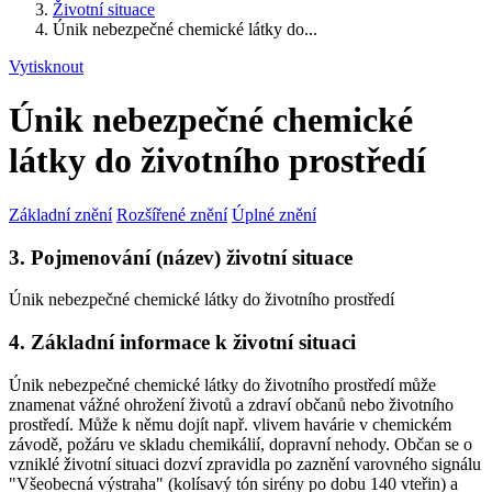
Životní situace
Únik nebezpečné chemické látky do...
Vytisknout
Únik nebezpečné chemické
látky do životního prostředí
Základní znění
Rozšířené znění
Úplné znění
3. Pojmenování (název) životní situace
Únik nebezpečné chemické látky do životního prostředí
4. Základní informace k životní situaci
Únik nebezpečné chemické látky do životního prostředí může
znamenat vážné ohrožení životů a zdraví občanů nebo životního
prostředí. Může k němu dojít např. vlivem havárie v chemickém
závodě, požáru ve skladu chemikálií, dopravní nehody. Občan se o
vzniklé životní situaci dozví zpravidla po zaznění varovného signálu
"Všeobecná výstraha" (kolísavý tón sirény po dobu 140 vteřin) a