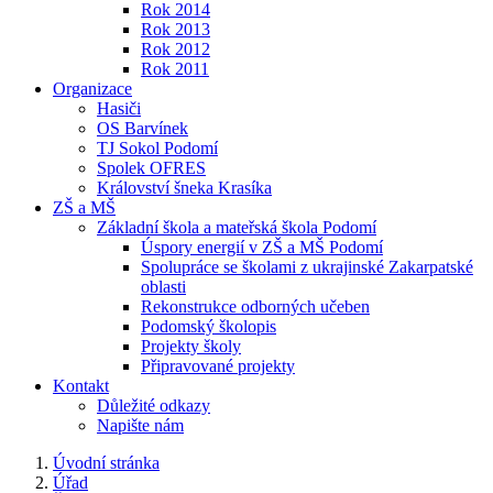
Rok 2014
Rok 2013
Rok 2012
Rok 2011
Organizace
Hasiči
OS Barvínek
TJ Sokol Podomí
Spolek OFRES
Království šneka Krasíka
ZŠ a MŠ
Základní škola a mateřská škola Podomí
Úspory energií v ZŠ a MŠ Podomí
Spolupráce se školami z ukrajinské Zakarpatské
oblasti
Rekonstrukce odborných učeben
Podomský školopis
Projekty školy
Připravované projekty
Kontakt
Důležité odkazy
Napište nám
Úvodní stránka
Úřad