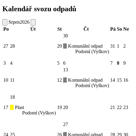
Kalendář svozu odpadů
Srpen
2026
Po
Út
St
Čt
Pá
So
Ne
30
27
28
29
Komunální odpad
31
1
2
Podomí (Vyškov)
3
4
5
6
7
8
9
13
10
11
12
Komunální odpad
14
15
16
Podomí (Vyškov)
18
17
Plast
19
20
21
22
23
Podomí (Vyškov)
27
24
25
26
Komunální odpad
28
29
30