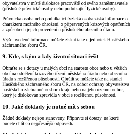
obyvatelstva v místě dislokace pracoviště od svého zaměstnavatele
(příslušné právnické osoby nebo podnikající fyzické osoby).
Právnická osoba nebo podnikající fyzická osoba získá informace o
charakteru možného ohrožení, o připravených krizových opatřeních
a způsobech jejich provedení u příslušného obecního úřadu.
Výše uvedené informace můžete získat také u jednotek Hasičského
záchranného sboru ČR.
9. Kde, s kým a kdy životní situaci řešit
Obraťte se s dotazy u malých obcí na starostu obce nebo u větších
obcí na oddělení krizového řízení městského úřadu nebo obecního
úřadu s rozšířenou působností. Obrátit se můžete také na stanici
Hasičského záchranného sboru ČR, na odbor ochrany obyvatelstva
hasičského záchranného sboru kraje nebo na jeho územní odbor,
který je dislokován zpravidla v obci s rozšířenou působností.
10. Jaké doklady je nutné mít s sebou
Žádné doklady nejsou stanoveny. Připravte si dotazy, na které
budete chtít co nejpřesnější odpovědi.