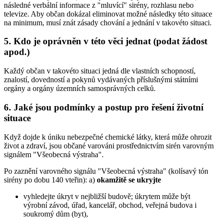
následné verbální informace z "mluvící" sirény, rozhlasu nebo
televize. Aby občan dokázal eliminovat možné následky této situace
na minimum, musí znát zásady chování a jednání v takovéto situaci.
5. Kdo je oprávněn v této věci jednat (podat žádost
apod.)
Každý občan v takovéto situaci jedná dle vlastních schopností,
znalostí, dovedností a pokynů vydávaných příslušnými státními
orgány a orgány územních samosprávných celků.
6. Jaké jsou podmínky a postup pro řešení životní
situace
Když dojde k úniku nebezpečné chemické látky, která může ohrozit
život a zdraví, jsou občané varováni prostřednictvím sirén varovným
signálem "Všeobecná výstraha".
Po zaznění varovného signálu "Všeobecná výstraha" (kolísavý tón
sirény po dobu 140 vteřin): a)
okamžitě se ukryjte
vyhledejte úkryt v nejbližší budově; úkrytem může být
výrobní závod, úřad, kancelář, obchod, veřejná budova i
soukromý dům (byt),