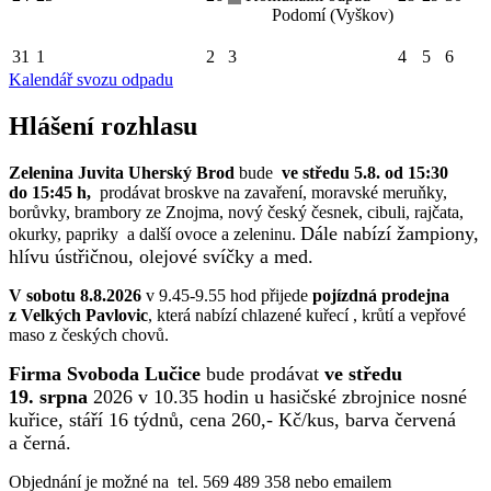
Podomí (Vyškov)
31
1
2
3
4
5
6
Kalendář svozu odpadu
Hlášení rozhlasu
Zelenina Juvita Uherský Brod
bude
ve středu 5.8. od 15:30
do 15:45 h,
prodávat broskve na zavaření, moravské meruňky,
borůvky, brambory ze Znojma, nový český česnek, cibuli, rajčata,
Dále nabízí žampiony,
okurky, papriky a další ovoce a zeleninu.
hlívu ústřičnou, olejové svíčky a med.
V sobotu 8.8.2026
v 9.45-9.55 hod přijede
pojízdná prodejna
z Velkých Pavlovic
, která nabízí chlazené kuřecí , krůtí a vepřové
maso z českých chovů.
Firma Svoboda Lučice
bude prodávat
ve středu
19. srpna
2026 v 10.35 hodin u hasičské zbrojnice nosné
kuřice, stáří 16 týdnů, cena 260,- Kč/kus, barva červená
a černá.
Objednání je možné na tel. 569 489 358 nebo emailem