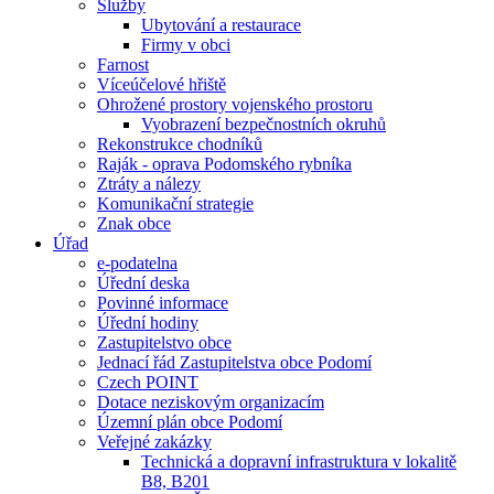
Služby
Ubytování a restaurace
Firmy v obci
Farnost
Víceúčelové hřiště
Ohrožené prostory vojenského prostoru
Vyobrazení bezpečnostních okruhů
Rekonstrukce chodníků
Raják - oprava Podomského rybníka
Ztráty a nálezy
Komunikační strategie
Znak obce
Úřad
e-podatelna
Úřední deska
Povinné informace
Úřední hodiny
Zastupitelstvo obce
Jednací řád Zastupitelstva obce Podomí
Czech POINT
Dotace neziskovým organizacím
Územní plán obce Podomí
Veřejné zakázky
Technická a dopravní infrastruktura v lokalitě
B8, B201