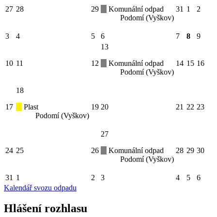
27
28
29
Komunální odpad
31
1
2
Podomí (Vyškov)
3
4
5
6
7
8
9
13
10
11
12
Komunální odpad
14
15
16
Podomí (Vyškov)
18
17
Plast
19
20
21
22
23
Podomí (Vyškov)
27
24
25
26
Komunální odpad
28
29
30
Podomí (Vyškov)
31
1
2
3
4
5
6
Kalendář svozu odpadu
Hlášení rozhlasu