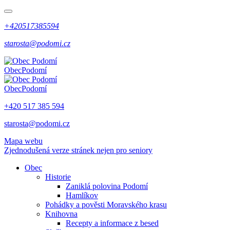
+420517385594
starosta@podomi.cz
Obec
Podomí
Obec
Podomí
+420 517 385 594
starosta@podomi.cz
Mapa webu
Zjednodušená verze stránek nejen pro seniory
Obec
Historie
Zaniklá polovina Podomí
Hamlíkov
Pohádky a pověsti Moravského krasu
Knihovna
Recepty a informace z besed