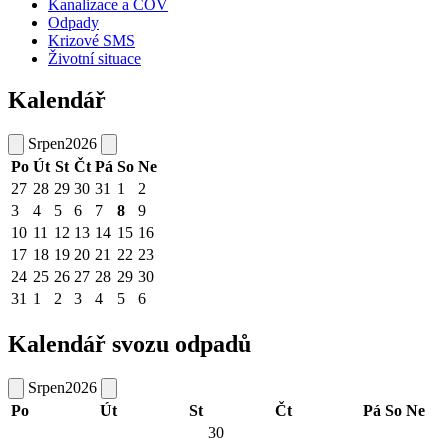
Kanalizace a ČOV
Odpady
Krizové SMS
Životní situace
Kalendář
Srpen
2026
Po
Út
St
Čt
Pá
So
Ne
27
28
29
30
31
1
2
3
4
5
6
7
8
9
10
11
12
13
14
15
16
17
18
19
20
21
22
23
24
25
26
27
28
29
30
31
1
2
3
4
5
6
Kalendář svozu odpadů
Srpen
2026
Po
Út
St
Čt
Pá
So
Ne
30