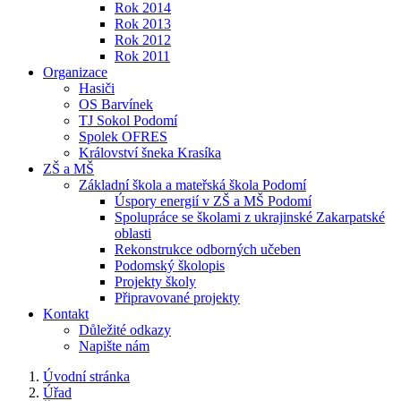
Rok 2014
Rok 2013
Rok 2012
Rok 2011
Organizace
Hasiči
OS Barvínek
TJ Sokol Podomí
Spolek OFRES
Království šneka Krasíka
ZŠ a MŠ
Základní škola a mateřská škola Podomí
Úspory energií v ZŠ a MŠ Podomí
Spolupráce se školami z ukrajinské Zakarpatské
oblasti
Rekonstrukce odborných učeben
Podomský školopis
Projekty školy
Připravované projekty
Kontakt
Důležité odkazy
Napište nám
Úvodní stránka
Úřad