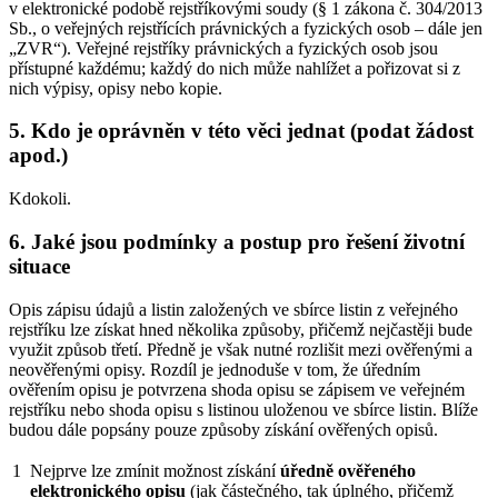
v elektronické podobě rejstříkovými soudy (§ 1 zákona č. 304/2013
Sb., o veřejných rejstřících právnických a fyzických osob – dále jen
„ZVR“). Veřejné rejstříky právnických a fyzických osob jsou
přístupné každému; každý do nich může nahlížet a pořizovat si z
nich výpisy, opisy nebo kopie.
5. Kdo je oprávněn v této věci jednat (podat žádost
apod.)
Kdokoli.
6. Jaké jsou podmínky a postup pro řešení životní
situace
Opis zápisu údajů a listin založených ve sbírce listin z veřejného
rejstříku lze získat hned několika způsoby, přičemž nejčastěji bude
využit způsob třetí. Předně je však nutné rozlišit mezi ověřenými a
neověřenými opisy. Rozdíl je jednoduše v tom, že úředním
ověřením opisu je potvrzena shoda opisu se zápisem ve veřejném
rejstříku nebo shoda opisu s listinou uloženou ve sbírce listin. Blíže
budou dále popsány pouze způsoby získání ověřených opisů.
1
Nejprve lze zmínit možnost získání
úředně ověřeného
elektronického opisu
(jak částečného, tak úplného, přičemž