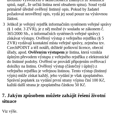
spisů, např., že určitá listina není obsahem spisu). Soud vydá
primárně úředně ověřený listinný opis. Pokud by žadatel
požadoval neověřený opis, vydá jej soud pouze na výslovnou
žádost.
3
Jelikož je veřejný rejstřík informačním systémem veřejné správy
(§ 1 odst. 3 ZVR), je z něj možné (v souladu se zákonem č.
365/2000 Sb., o informačních systémech veřejné správy)
získávat výstupy. Ověřený výstup z veřejného rejstříku (§ 5
ZVR) vydávají kontaktní místa veřejné správy, zejména tzv.
CzechPOINT a též notáři, držitelé poštovní licence, obecní
úřady, apod.
Ověřeným výstupem
je listina, která vznikla
úplným převodem výstupu z veřejného rejstříku z elektronické
do listinné podoby. Ověření se provádí připojením ověřovací
doložky na listinu. Ověřený výstup (částečný i úplný) z
veřejného rejstříku je veřejnou listinou. Tento výstup (listinný
výpis) může získat každý, jeho vydání je však zpoplatněno.
Správní poplatek za vydání první strany výpisu činí 100 Kč,
každá další strana je zpoplatněna částkou 50 Kč.
7. Jakým způsobem můžete zahájit řešení životní
situace
Viz výše.