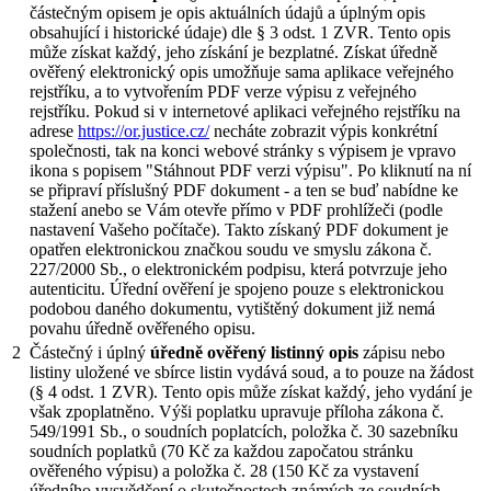
částečným opisem je opis aktuálních údajů a úplným opis
obsahující i historické údaje) dle § 3 odst. 1 ZVR. Tento opis
může získat každý, jeho získání je bezplatné. Získat úředně
ověřený elektronický opis umožňuje sama aplikace veřejného
rejstříku, a to vytvořením PDF verze výpisu z veřejného
rejstříku. Pokud si v internetové aplikaci veřejného rejstříku na
adrese
https://or.justice.cz/
necháte zobrazit výpis konkrétní
společnosti, tak na konci webové stránky s výpisem je vpravo
ikona s popisem "Stáhnout PDF verzi výpisu". Po kliknutí na ní
se připraví příslušný PDF dokument - a ten se buď nabídne ke
stažení anebo se Vám otevře přímo v PDF prohlížeči (podle
nastavení Vašeho počítače). Takto získaný PDF dokument je
opatřen elektronickou značkou soudu ve smyslu zákona č.
227/2000 Sb., o elektronickém podpisu, která potvrzuje jeho
autenticitu. Úřední ověření je spojeno pouze s elektronickou
podobou daného dokumentu, vytištěný dokument již nemá
povahu úředně ověřeného opisu.
2
Částečný i úplný
úředně ověřený listinný opis
zápisu nebo
listiny uložené ve sbírce listin vydává soud, a to pouze na žádost
(§ 4 odst. 1 ZVR). Tento opis může získat každý, jeho vydání je
však zpoplatněno. Výši poplatku upravuje příloha zákona č.
549/1991 Sb., o soudních poplatcích, položka č. 30 sazebníku
soudních poplatků (70 Kč za každou započatou stránku
ověřeného výpisu) a položka č. 28 (150 Kč za vystavení
úředního vysvědčení o skutečnostech známých ze soudních