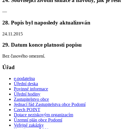
24. Související životní situace a návody, jak je řešit
—
28. Popis byl naposledy aktualizován
24.11.2015
29. Datum konce platnosti popisu
Bez časového omezení.
Úřad
e-podatelna
Úřední deska
Povinné informace
Úřední hodiny
Zastupitelstvo obce
Jednací řád Zastupitelstva obce Podomí
Czech POINT
Dotace neziskovým organizacím
Územní plán obce Podomí
Veřejné zakázky