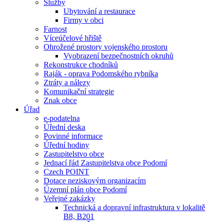
Služby
Ubytování a restaurace
Firmy v obci
Farnost
Víceúčelové hřiště
Ohrožené prostory vojenského prostoru
Vyobrazení bezpečnostních okruhů
Rekonstrukce chodníků
Raják - oprava Podomského rybníka
Ztráty a nálezy
Komunikační strategie
Znak obce
Úřad
e-podatelna
Úřední deska
Povinné informace
Úřední hodiny
Zastupitelstvo obce
Jednací řád Zastupitelstva obce Podomí
Czech POINT
Dotace neziskovým organizacím
Územní plán obce Podomí
Veřejné zakázky
Technická a dopravní infrastruktura v lokalitě
B8, B201