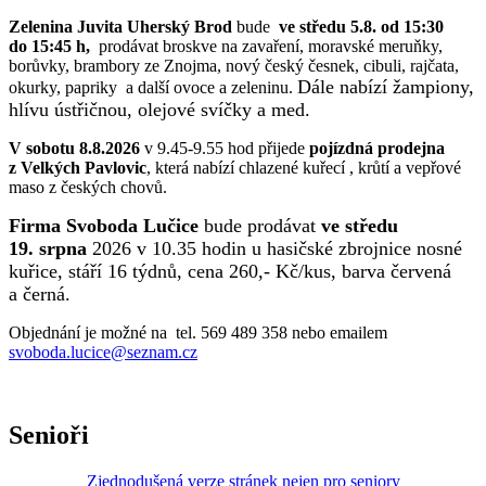
Zelenina Juvita Uherský Brod
bude
ve středu 5.8. od 15:30
do 15:45 h,
prodávat broskve na zavaření, moravské meruňky,
borůvky, brambory ze Znojma, nový český česnek, cibuli, rajčata,
Dále nabízí žampiony,
okurky, papriky a další ovoce a zeleninu.
hlívu ústřičnou, olejové svíčky a med.
V sobotu 8.8.2026
v 9.45-9.55 hod přijede
pojízdná prodejna
z Velkých Pavlovic
, která nabízí chlazené kuřecí , krůtí a vepřové
maso z českých chovů.
Firma Svoboda Lučice
bude prodávat
ve středu
19. srpna
2026 v 10.35 hodin u hasičské zbrojnice nosné
kuřice, stáří 16 týdnů, cena 260,- Kč/kus, barva červená
a černá.
Objednání je možné na tel. 569 489 358 nebo emailem
svoboda.lucice@seznam.cz
Senioři
Zjednodušená verze stránek nejen pro seniory