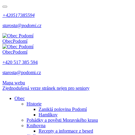
+420517385594
starosta@podomi.cz
Obec
Podomí
Obec
Podomí
+420 517 385 594
starosta@podomi.cz
Mapa webu
Zjednodušená verze stránek nejen pro seniory
Obec
Historie
Zaniklá polovina Podomí
Hamlíkov
Pohádky a pověsti Moravského krasu
Knihovna
Recepty a informace z besed