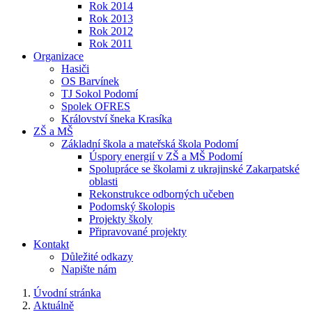
Rok 2014
Rok 2013
Rok 2012
Rok 2011
Organizace
Hasiči
OS Barvínek
TJ Sokol Podomí
Spolek OFRES
Království šneka Krasíka
ZŠ a MŠ
Základní škola a mateřská škola Podomí
Úspory energií v ZŠ a MŠ Podomí
Spolupráce se školami z ukrajinské Zakarpatské
oblasti
Rekonstrukce odborných učeben
Podomský školopis
Projekty školy
Připravované projekty
Kontakt
Důležité odkazy
Napište nám
Úvodní stránka
Aktuálně