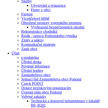
Služby
Ubytování a restaurace
Firmy v obci
Farnost
Víceúčelové hřiště
Ohrožené prostory vojenského prostoru
Vyobrazení bezpečnostních okruhů
Rekonstrukce chodníků
Raják - oprava Podomského rybníka
Ztráty a nálezy
Komunikační strategie
Znak obce
Úřad
e-podatelna
Úřední deska
Povinné informace
Úřední hodiny
Zastupitelstvo obce
Jednací řád Zastupitelstva obce Podomí
Czech POINT
Dotace neziskovým organizacím
Územní plán obce Podomí
Veřejné zakázky
Technická a dopravní infrastruktura v lokalitě
B8, B201