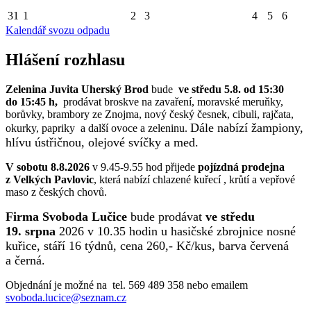
31
1
2
3
4
5
6
Kalendář svozu odpadu
Hlášení rozhlasu
Zelenina Juvita Uherský Brod
bude
ve středu 5.8. od 15:30
do 15:45 h,
prodávat broskve na zavaření, moravské meruňky,
borůvky, brambory ze Znojma, nový český česnek, cibuli, rajčata,
Dále nabízí žampiony,
okurky, papriky a další ovoce a zeleninu.
hlívu ústřičnou, olejové svíčky a med.
V sobotu 8.8.2026
v 9.45-9.55 hod přijede
pojízdná prodejna
z Velkých Pavlovic
, která nabízí chlazené kuřecí , krůtí a vepřové
maso z českých chovů.
Firma Svoboda Lučice
bude prodávat
ve středu
19. srpna
2026 v 10.35 hodin u hasičské zbrojnice nosné
kuřice, stáří 16 týdnů, cena 260,- Kč/kus, barva červená
a černá.
Objednání je možné na tel. 569 489 358 nebo emailem
svoboda.lucice@seznam.cz