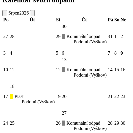
Kalendář svozu odpadů
Srpen
2026
Po
Út
St
Čt
Pá
So
Ne
30
27
28
29
Komunální odpad
31
1
2
Podomí (Vyškov)
3
4
5
6
7
8
9
13
10
11
12
Komunální odpad
14
15
16
Podomí (Vyškov)
18
17
Plast
19
20
21
22
23
Podomí (Vyškov)
27
24
25
26
Komunální odpad
28
29
30
Podomí (Vyškov)