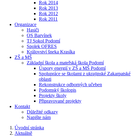
Rok 2014
Rok 2013
Rok 2012
Rok 2011
Organizace
Hasiči
OS Barvínek
TJ Sokol Podomí
Spolek OFRES
Království šneka Krasíka
ZŠ a MŠ
Základní škola a mateřská škola Podomí
Úspory energií v ZŠ a MŠ Podomí
Spolupráce se školami z ukrajinské Zakarpatské
oblasti
Rekonstrukce odborných učeben
Podomský školopis
Projekty školy
Připravované projekty
Kontakt
Důležité odkazy
Napište nám
Úvodní stránka
Aktuálně