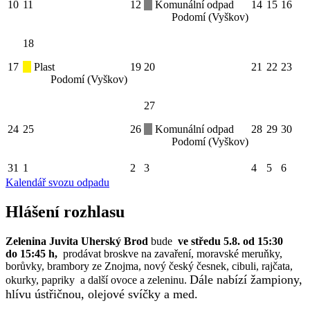
10
11
12
Komunální odpad
14
15
16
Podomí (Vyškov)
18
17
Plast
19
20
21
22
23
Podomí (Vyškov)
27
24
25
26
Komunální odpad
28
29
30
Podomí (Vyškov)
31
1
2
3
4
5
6
Kalendář svozu odpadu
Hlášení rozhlasu
Zelenina Juvita Uherský Brod
bude
ve středu 5.8. od 15:30
do 15:45 h,
prodávat broskve na zavaření, moravské meruňky,
borůvky, brambory ze Znojma, nový český česnek, cibuli, rajčata,
Dále nabízí žampiony,
okurky, papriky a další ovoce a zeleninu.
hlívu ústřičnou, olejové svíčky a med.