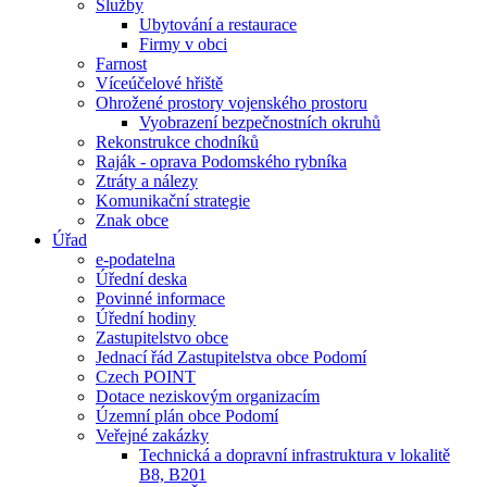
Služby
Ubytování a restaurace
Firmy v obci
Farnost
Víceúčelové hřiště
Ohrožené prostory vojenského prostoru
Vyobrazení bezpečnostních okruhů
Rekonstrukce chodníků
Raják - oprava Podomského rybníka
Ztráty a nálezy
Komunikační strategie
Znak obce
Úřad
e-podatelna
Úřední deska
Povinné informace
Úřední hodiny
Zastupitelstvo obce
Jednací řád Zastupitelstva obce Podomí
Czech POINT
Dotace neziskovým organizacím
Územní plán obce Podomí
Veřejné zakázky
Technická a dopravní infrastruktura v lokalitě
B8, B201