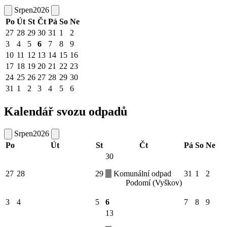
Srpen
2026
Po
Út
St
Čt
Pá
So
Ne
27
28
29
30
31
1
2
3
4
5
6
7
8
9
10
11
12
13
14
15
16
17
18
19
20
21
22
23
24
25
26
27
28
29
30
31
1
2
3
4
5
6
Kalendář svozu odpadů
Srpen
2026
Po
Út
St
Čt
Pá
So
Ne
30
27
28
29
Komunální odpad
31
1
2
Podomí (Vyškov)
3
4
5
6
7
8
9
13