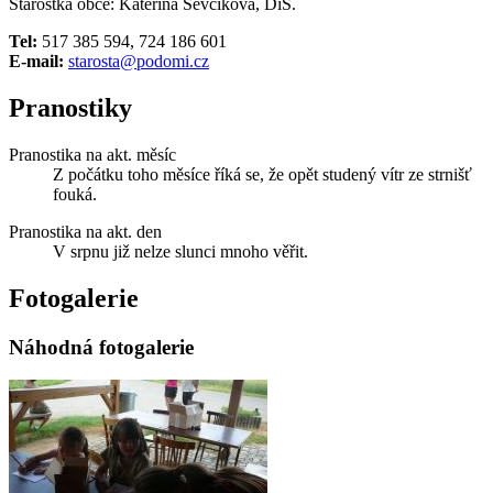
Starostka obce: Kateřina Ševčíková, DiS.
Tel:
517 385 594, 724 186 601
E-mail:
starosta@podomi.cz
Pranostiky
Pranostika na akt. měsíc
Z počátku toho měsíce říká se, že opět studený vítr ze strnišť
fouká.
Pranostika na akt. den
V srpnu již nelze slunci mnoho věřit.
Fotogalerie
Náhodná fotogalerie