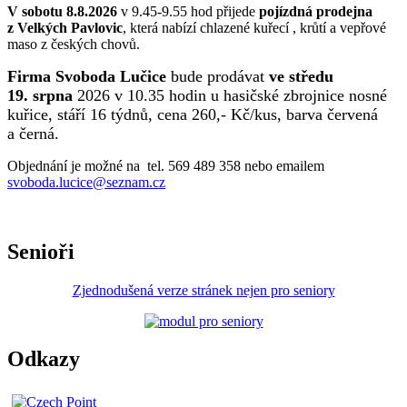
V sobotu 8.8.2026
v 9.45-9.55 hod přijede
pojízdná prodejna
z Velkých Pavlovic
, která nabízí chlazené kuřecí , krůtí a vepřové
maso z českých chovů.
Firma Svoboda Lučice
bude prodávat
ve středu
19. srpna
2026 v 10.35 hodin u hasičské zbrojnice nosné
kuřice, stáří 16 týdnů, cena 260,- Kč/kus, barva červená
a černá.
Objednání je možné na tel. 569 489 358 nebo emailem
svoboda.lucice@seznam.cz
Senioři
Zjednodušená verze stránek nejen pro seniory
Odkazy