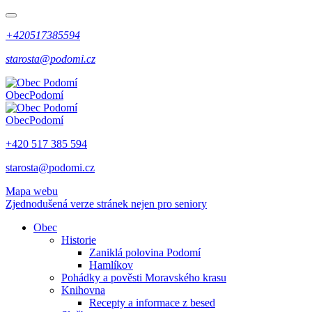
+420517385594
starosta@podomi.cz
Obec
Podomí
Obec
Podomí
+420 517 385 594
starosta@podomi.cz
Mapa webu
Zjednodušená verze stránek nejen pro seniory
Obec
Historie
Zaniklá polovina Podomí
Hamlíkov
Pohádky a pověsti Moravského krasu
Knihovna
Recepty a informace z besed