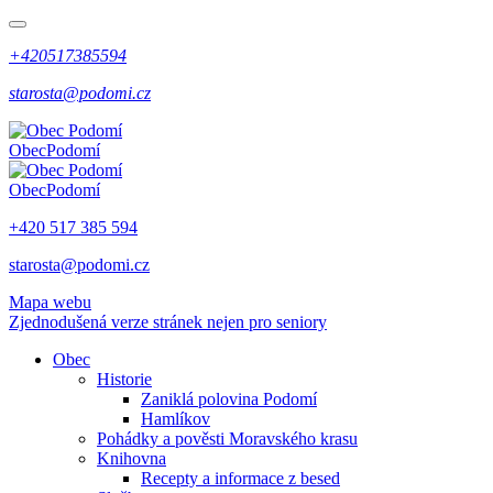
+420517385594
starosta@podomi.cz
Obec
Podomí
Obec
Podomí
+420 517 385 594
starosta@podomi.cz
Mapa webu
Zjednodušená verze stránek nejen pro seniory
Obec
Historie
Zaniklá polovina Podomí
Hamlíkov
Pohádky a pověsti Moravského krasu
Knihovna
Recepty a informace z besed