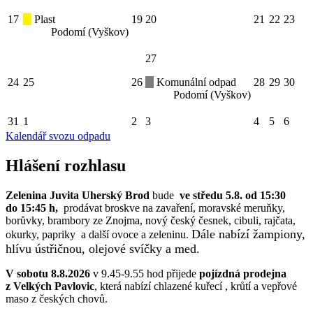
17
Plast
19
20
21
22
23
Podomí (Vyškov)
27
24
25
26
Komunální odpad
28
29
30
Podomí (Vyškov)
31
1
2
3
4
5
6
Kalendář svozu odpadu
Hlášení rozhlasu
Zelenina Juvita Uherský Brod
bude
ve středu 5.8. od 15:30
do 15:45 h,
prodávat broskve na zavaření, moravské meruňky,
borůvky, brambory ze Znojma, nový český česnek, cibuli, rajčata,
Dále nabízí žampiony,
okurky, papriky a další ovoce a zeleninu.
hlívu ústřičnou, olejové svíčky a med.
V sobotu 8.8.2026
v 9.45-9.55 hod přijede
pojízdná prodejna
z Velkých Pavlovic
, která nabízí chlazené kuřecí , krůtí a vepřové
maso z českých chovů.