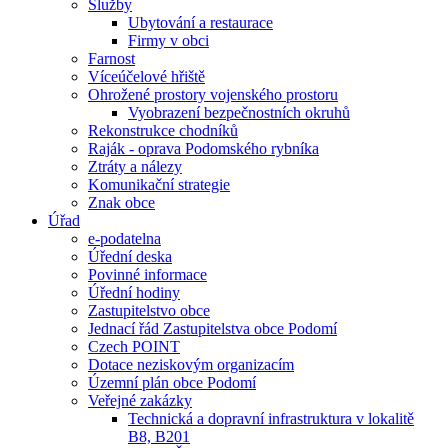
Služby
Ubytování a restaurace
Firmy v obci
Farnost
Víceúčelové hřiště
Ohrožené prostory vojenského prostoru
Vyobrazení bezpečnostních okruhů
Rekonstrukce chodníků
Raják - oprava Podomského rybníka
Ztráty a nálezy
Komunikační strategie
Znak obce
Úřad
e-podatelna
Úřední deska
Povinné informace
Úřední hodiny
Zastupitelstvo obce
Jednací řád Zastupitelstva obce Podomí
Czech POINT
Dotace neziskovým organizacím
Územní plán obce Podomí
Veřejné zakázky
Technická a dopravní infrastruktura v lokalitě
B8, B201