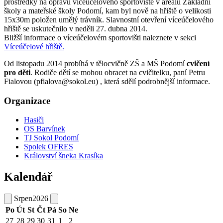
prostředky na opravu víceúčelového sportoviště v areálu Základní
školy a mateřské školy Podomí, kam byl nově na hřiště o velikosti
15x30m položen umělý trávník. Slavnostní otevření víceúčelového
hřiště se uskutečnilo v neděli 27. dubna 2014.
Bližší informace o víceúčelovém sportovišti naleznete v sekci
Víceúčelové hřiště.
Od listopadu 2014 probíhá v tělocvičně ZŠ a MŠ Podomí
cvičení
pro děti
. Rodiče dětí se mohou obracet na cvičitelku, paní Petru
Fialovou (pfialova@sokol.eu) , která sdělí podrobnější informace.
Organizace
Hasiči
OS Barvínek
TJ Sokol Podomí
Spolek OFRES
Království šneka Krasíka
Kalendář
Srpen
2026
Po
Út
St
Čt
Pá
So
Ne
27
28
29
30
31
1
2