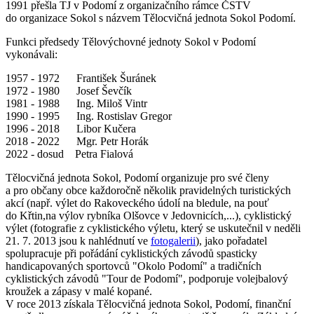
1991 přešla TJ v Podomí z organizačního rámce ČSTV
do organizace Sokol s názvem Tělocvičná jednota Sokol Podomí.
Funkci předsedy Tělovýchovné jednoty Sokol v Podomí
vykonávali:
1957 - 1972 František Šuránek
1972 - 1980 Josef Ševčík
1981 - 1988 Ing. Miloš Vintr
1990 - 1995 Ing. Rostislav Gregor
1996 - 2018 Libor Kučera
2018 - 2022 Mgr. Petr Horák
2022 - dosud Petra Fialová
Tělocvičná jednota Sokol, Podomí organizuje pro své členy
a pro občany obce každoročně několik pravidelných turistických
akcí (např. výlet do Rakoveckého údolí na bledule, na pouť
do Křtin,na výlov rybníka Olšovce v Jedovnicích,...), cyklistický
výlet (fotografie z cyklistického výletu, který se uskutečnil v neděli
21. 7. 2013 jsou k nahlédnutí ve
fotogalerii
), jako pořadatel
spolupracuje při pořádání cyklistických závodů spasticky
handicapovaných sportovců "Okolo Podomí" a tradičních
cyklistických závodů "Tour de Podomí", podporuje volejbalový
kroužek a zápasy v malé kopané.
V roce 2013 získala Tělocvičná jednota Sokol, Podomí, finanční