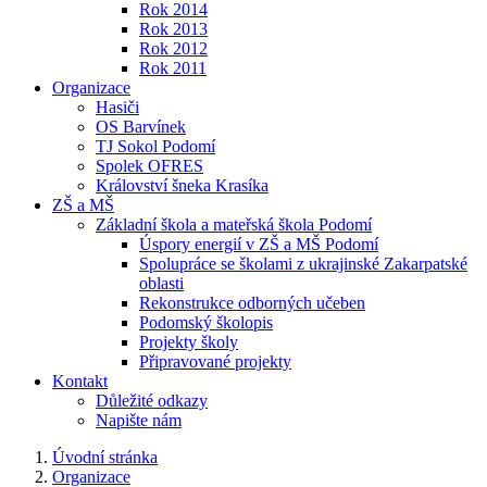
Rok 2014
Rok 2013
Rok 2012
Rok 2011
Organizace
Hasiči
OS Barvínek
TJ Sokol Podomí
Spolek OFRES
Království šneka Krasíka
ZŠ a MŠ
Základní škola a mateřská škola Podomí
Úspory energií v ZŠ a MŠ Podomí
Spolupráce se školami z ukrajinské Zakarpatské
oblasti
Rekonstrukce odborných učeben
Podomský školopis
Projekty školy
Připravované projekty
Kontakt
Důležité odkazy
Napište nám
Úvodní stránka
Organizace