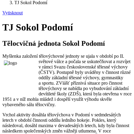
TJ Sokol Podomí
Vytisknout
TJ Sokol Podomí
Tělocvičná jednota Sokol Podomí
Myšlenka založení tělovýchovné jednoty se ujala v období po II.
světové válce a počala se uskute
čňovat a rozvíjet
v rámci Svazu československé tělesné výchovy
(ČSTV). Postupně byly uváděny v činnost různé
oddíly základní tělesné výchovy, gymnastiky
a sportu. ZVlášť příznivá situace pro činnost
tělovýchovy se nabídla po vybudování základní
devítileté školy (ZDŠ), která byla otevřena v roce
1951 a v níž mohla mládež i dospělí využít výhodu skvěle
vybaveného sálu tělocvičny.
Vrchol aktivity dosáhla tělovýchova v Podomí v sedmdesátých
letech v období činnosti oddílu ledního hokeje. Pokles, který
následoval, dosáhl maxima v devadesátých letech, kdy byla činnost
následkem společenských změn vážněji utlumena. V roce