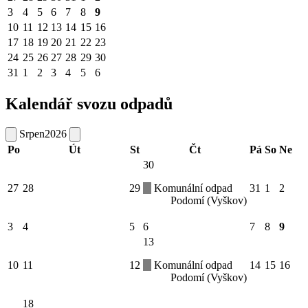
3
4
5
6
7
8
9
10
11
12
13
14
15
16
17
18
19
20
21
22
23
24
25
26
27
28
29
30
31
1
2
3
4
5
6
Kalendář svozu odpadů
Srpen
2026
Po
Út
St
Čt
Pá
So
Ne
30
27
28
29
Komunální odpad
31
1
2
Podomí (Vyškov)
3
4
5
6
7
8
9
13
10
11
12
Komunální odpad
14
15
16
Podomí (Vyškov)
18