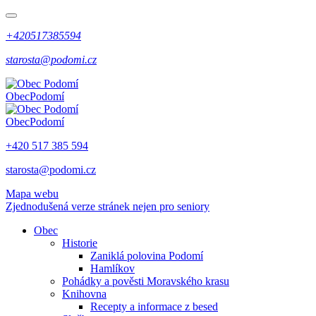
+420517385594
starosta@podomi.cz
Obec
Podomí
Obec
Podomí
+420 517 385 594
starosta@podomi.cz
Mapa webu
Zjednodušená verze stránek nejen pro seniory
Obec
Historie
Zaniklá polovina Podomí
Hamlíkov
Pohádky a pověsti Moravského krasu
Knihovna
Recepty a informace z besed