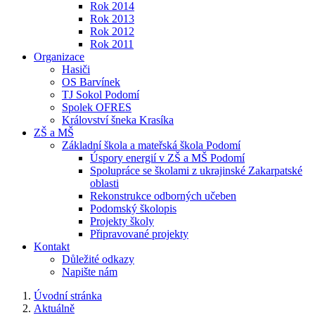
Rok 2014
Rok 2013
Rok 2012
Rok 2011
Organizace
Hasiči
OS Barvínek
TJ Sokol Podomí
Spolek OFRES
Království šneka Krasíka
ZŠ a MŠ
Základní škola a mateřská škola Podomí
Úspory energií v ZŠ a MŠ Podomí
Spolupráce se školami z ukrajinské Zakarpatské
oblasti
Rekonstrukce odborných učeben
Podomský školopis
Projekty školy
Připravované projekty
Kontakt
Důležité odkazy
Napište nám
Úvodní stránka
Aktuálně