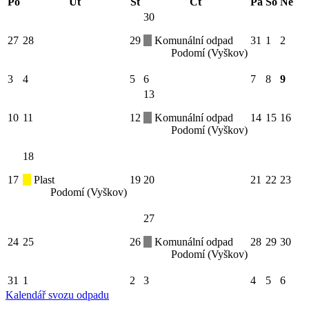
Po
Út
St
Čt
Pá
So
Ne
30
27
28
29
Komunální odpad
31
1
2
Podomí (Vyškov)
3
4
5
6
7
8
9
13
10
11
12
Komunální odpad
14
15
16
Podomí (Vyškov)
18
17
Plast
19
20
21
22
23
Podomí (Vyškov)
27
24
25
26
Komunální odpad
28
29
30
Podomí (Vyškov)
31
1
2
3
4
5
6
Kalendář svozu odpadu