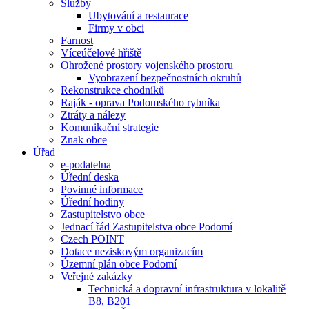
Služby
Ubytování a restaurace
Firmy v obci
Farnost
Víceúčelové hřiště
Ohrožené prostory vojenského prostoru
Vyobrazení bezpečnostních okruhů
Rekonstrukce chodníků
Raják - oprava Podomského rybníka
Ztráty a nálezy
Komunikační strategie
Znak obce
Úřad
e-podatelna
Úřední deska
Povinné informace
Úřední hodiny
Zastupitelstvo obce
Jednací řád Zastupitelstva obce Podomí
Czech POINT
Dotace neziskovým organizacím
Územní plán obce Podomí
Veřejné zakázky
Technická a dopravní infrastruktura v lokalitě
B8, B201