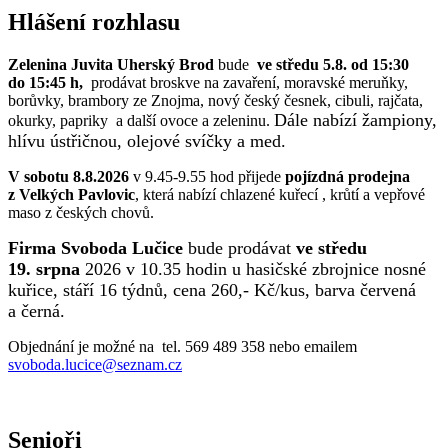
Hlášení rozhlasu
Zelenina Juvita Uherský Brod
bude
ve středu 5.8. od 15:30
do 15:45 h,
prodávat broskve na zavaření, moravské meruňky,
borůvky, brambory ze Znojma, nový český česnek, cibuli, rajčata,
Dále nabízí žampiony,
okurky, papriky a další ovoce a zeleninu.
hlívu ústřičnou, olejové svíčky a med.
V sobotu 8.8.2026
v 9.45-9.55 hod přijede
pojízdná prodejna
z Velkých Pavlovic
, která nabízí chlazené kuřecí , krůtí a vepřové
maso z českých chovů.
Firma Svoboda Lučice
bude prodávat
ve středu
19. srpna
2026 v 10.35 hodin u hasičské zbrojnice nosné
kuřice, stáří 16 týdnů, cena 260,- Kč/kus, barva červená
a černá.
Objednání je možné na tel. 569 489 358 nebo emailem
svoboda.lucice@seznam.cz
Senioři