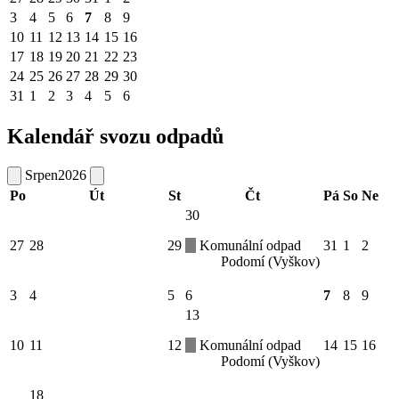
3
4
5
6
7
8
9
10
11
12
13
14
15
16
17
18
19
20
21
22
23
24
25
26
27
28
29
30
31
1
2
3
4
5
6
Kalendář svozu odpadů
Srpen
2026
Po
Út
St
Čt
Pá
So
Ne
30
27
28
29
Komunální odpad
31
1
2
Podomí (Vyškov)
3
4
5
6
7
8
9
13
10
11
12
Komunální odpad
14
15
16
Podomí (Vyškov)
18