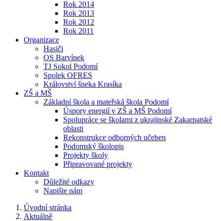
Rok 2014
Rok 2013
Rok 2012
Rok 2011
Organizace
Hasiči
OS Barvínek
TJ Sokol Podomí
Spolek OFRES
Království šneka Krasíka
ZŠ a MŠ
Základní škola a mateřská škola Podomí
Úspory energií v ZŠ a MŠ Podomí
Spolupráce se školami z ukrajinské Zakarpatské
oblasti
Rekonstrukce odborných učeben
Podomský školopis
Projekty školy
Připravované projekty
Kontakt
Důležité odkazy
Napište nám
Úvodní stránka
Aktuálně