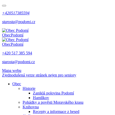
+420517385594
starosta@podomi.cz
Obec
Podomí
Obec
Podomí
+420 517 385 594
starosta@podomi.cz
Mapa webu
Zjednodušená verze stránek nejen pro seniory
Obec
Historie
Zaniklá polovina Podomí
Hamlíkov
Pohádky a pověsti Moravského krasu
Knihovna
Recepty a informace z besed