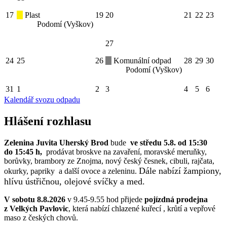
17
Plast
19
20
21
22
23
Podomí (Vyškov)
27
24
25
26
Komunální odpad
28
29
30
Podomí (Vyškov)
31
1
2
3
4
5
6
Kalendář svozu odpadu
Hlášení rozhlasu
Zelenina Juvita Uherský Brod
bude
ve středu 5.8. od 15:30
do 15:45 h,
prodávat broskve na zavaření, moravské meruňky,
borůvky, brambory ze Znojma, nový český česnek, cibuli, rajčata,
Dále nabízí žampiony,
okurky, papriky a další ovoce a zeleninu.
hlívu ústřičnou, olejové svíčky a med.
V sobotu 8.8.2026
v 9.45-9.55 hod přijede
pojízdná prodejna
z Velkých Pavlovic
, která nabízí chlazené kuřecí , krůtí a vepřové
maso z českých chovů.