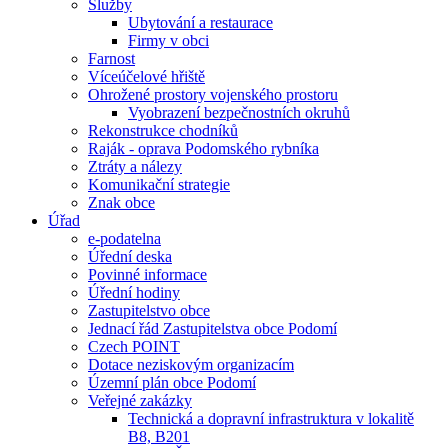
Služby
Ubytování a restaurace
Firmy v obci
Farnost
Víceúčelové hřiště
Ohrožené prostory vojenského prostoru
Vyobrazení bezpečnostních okruhů
Rekonstrukce chodníků
Raják - oprava Podomského rybníka
Ztráty a nálezy
Komunikační strategie
Znak obce
Úřad
e-podatelna
Úřední deska
Povinné informace
Úřední hodiny
Zastupitelstvo obce
Jednací řád Zastupitelstva obce Podomí
Czech POINT
Dotace neziskovým organizacím
Územní plán obce Podomí
Veřejné zakázky
Technická a dopravní infrastruktura v lokalitě
B8, B201