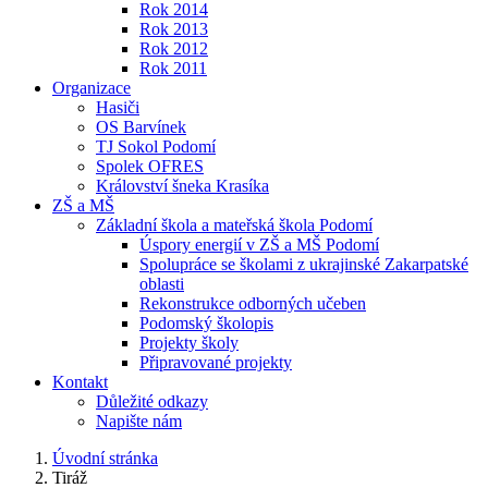
Rok 2014
Rok 2013
Rok 2012
Rok 2011
Organizace
Hasiči
OS Barvínek
TJ Sokol Podomí
Spolek OFRES
Království šneka Krasíka
ZŠ a MŠ
Základní škola a mateřská škola Podomí
Úspory energií v ZŠ a MŠ Podomí
Spolupráce se školami z ukrajinské Zakarpatské
oblasti
Rekonstrukce odborných učeben
Podomský školopis
Projekty školy
Připravované projekty
Kontakt
Důležité odkazy
Napište nám
Úvodní stránka
Tiráž