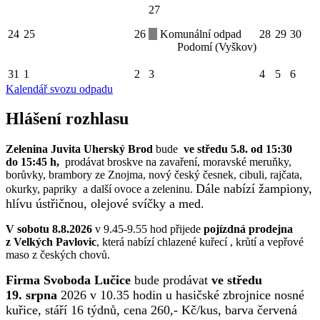
27
24
25
26
Komunální odpad
28
29
30
Podomí (Vyškov)
31
1
2
3
4
5
6
Kalendář svozu odpadu
Hlášení rozhlasu
Zelenina Juvita Uherský Brod
bude
ve středu 5.8. od 15:30
do 15:45 h,
prodávat broskve na zavaření, moravské meruňky,
borůvky, brambory ze Znojma, nový český česnek, cibuli, rajčata,
Dále nabízí žampiony,
okurky, papriky a další ovoce a zeleninu.
hlívu ústřičnou, olejové svíčky a med.
V sobotu 8.8.2026
v 9.45-9.55 hod přijede
pojízdná prodejna
z Velkých Pavlovic
, která nabízí chlazené kuřecí , krůtí a vepřové
maso z českých chovů.
Firma Svoboda Lučice
bude prodávat
ve středu
19. srpna
2026 v 10.35 hodin u hasičské zbrojnice nosné
kuřice, stáří 16 týdnů, cena 260,- Kč/kus, barva červená