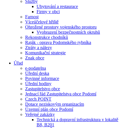
Služby
Ubytování a restaurace
Firmy v obci
Farnost
Víceúčelové hřiště
Ohrožené prostory vojenského prostoru
Vyobrazení bezpečnostních okruhů
Rekonstrukce chodníků
Raják - oprava Podomského rybníka
Ztráty a nálezy
Komunikační strategie
Znak obce
Úřad
e-podatelna
Úřední deska
Povinné informace
Úřední hodiny
Zastupitelstvo obce
Jednací řád Zastupitelstva obce Podomí
Czech POINT
Dotace neziskovým organizacím
Územní plán obce Podomí
Veřejné zakázky
Technická a dopravní infrastruktura v lokalitě
B8, B201