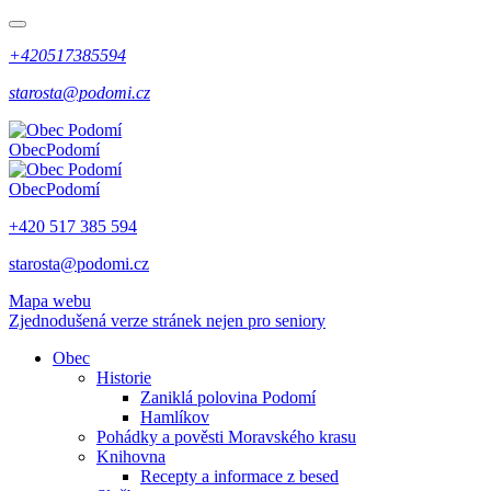
+420517385594
starosta@podomi.cz
Obec
Podomí
Obec
Podomí
+420 517 385 594
starosta@podomi.cz
Mapa webu
Zjednodušená verze stránek nejen pro seniory
Obec
Historie
Zaniklá polovina Podomí
Hamlíkov
Pohádky a pověsti Moravského krasu
Knihovna
Recepty a informace z besed