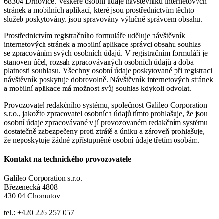
68304 Drnovice. Veškeré osobní údaje návštěvníků internetových
stránek a mobilních aplikací, které jsou prostřednictvím těchto
služeb poskytovány, jsou spravovány výlučně správcem obsahu.
Prostřednictvím registračního formuláře uděluje návštěvník
internetových stránek a mobilní aplikace správci obsahu souhlas
se zpracováním svých osobních údajů. V registračním formuláři je
stanoven účel, rozsah zpracovávaných osobních údajů a doba
platnosti souhlasu. Všechny osobní údaje poskytované při registraci
návštěvník poskytuje dobrovolně. Návštěvník internetových stránek
a mobilní aplikace má možnost svůj souhlas kdykoli odvolat.
Provozovatel redakčního systému, společnost Galileo Corporation
s.r.o., jakožto zpracovatel osobních údajů tímto prohlašuje, že jsou
osobní údaje zpracovávané v jí provozovaném redakčním systému
dostatečně zabezpečeny proti ztrátě a úniku a zároveň prohlašuje,
že neposkytuje žádné zpřístupněné osobní údaje třetím osobám.
Kontakt na technického provozovatele
Galileo Corporation s.r.o.
Březenecká 4808
430 04 Chomutov
tel.: +420 226 257 057