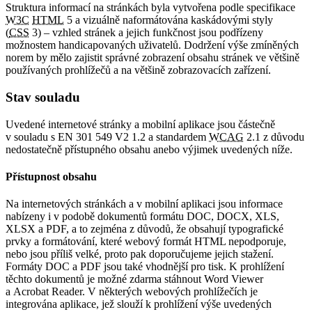
Struktura informací na stránkách byla vytvořena podle specifikace
W3C
HTML
5 a vizuálně naformátována kaskádovými styly
(
CSS
3) – vzhled stránek a jejich funkčnost jsou podřízeny
možnostem handicapovaných uživatelů. Dodržení výše zmíněných
norem by mělo zajistit správné zobrazení obsahu stránek ve většině
používaných prohlížečů a na většině zobrazovacích zařízení.
Stav souladu
Uvedené internetové stránky a mobilní aplikace jsou částečně
v souladu s EN 301 549 V2 1.2 a standardem
WCAG
2.1 z důvodu
nedostatečně přístupného obsahu anebo výjimek uvedených níže.
Přístupnost obsahu
Na internetových stránkách a v mobilní aplikaci jsou informace
nabízeny i v podobě dokumentů formátu DOC, DOCX, XLS,
XLSX a PDF, a to zejména z důvodů, že obsahují typografické
prvky a formátování, které webový formát HTML nepodporuje,
nebo jsou příliš velké, proto pak doporučujeme jejich stažení.
Formáty DOC a PDF jsou také vhodnější pro tisk. K prohlížení
těchto dokumentů je možné zdarma stáhnout Word Viewer
a Acrobat Reader. V některých webových prohlížečích je
integrována aplikace, jež slouží k prohlížení výše uvedených