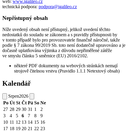
web:
www.igalileo.cz
technická podpora:
podpora@igalileo.cz
Nepřístupný obsah
Níže uvedený obsah není přístupný, jelikož uvedení těchto
nedostatků do souladu se zákonem a s pravidly přístupnosti by
v tomto případě bylo pro provozovatele finančně náročné, takže
podle § 7 zákona 99/2019 Sb. toto není dodatečně upravováno a je
dočasně uplatňována výjimka z důvodu nepřiměřené zátěže
ve smyslu článku 5 směrnice (EU) 2016/2102.
některé PDF dokumenty na webových stránkách nemají
strojově čitelnou vrstvu (Pravidlo 1.1.1 Netextový obsah)
Kalendář
Srpen
2026
Po
Út
St
Čt
Pá
So
Ne
27
28
29
30
31
1
2
3
4
5
6
7
8
9
10
11
12
13
14
15
16
17
18
19
20
21
22
23