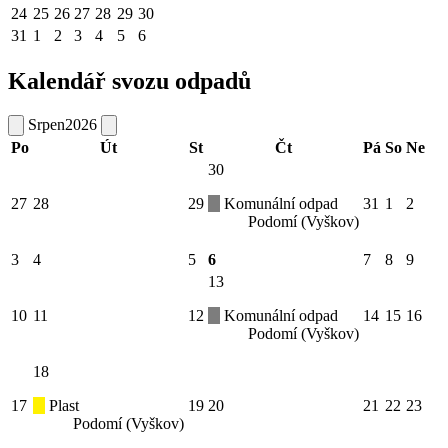
24
25
26
27
28
29
30
31
1
2
3
4
5
6
Kalendář svozu odpadů
Srpen
2026
Po
Út
St
Čt
Pá
So
Ne
30
27
28
29
Komunální odpad
31
1
2
Podomí (Vyškov)
3
4
5
6
7
8
9
13
10
11
12
Komunální odpad
14
15
16
Podomí (Vyškov)
18
17
Plast
19
20
21
22
23
Podomí (Vyškov)