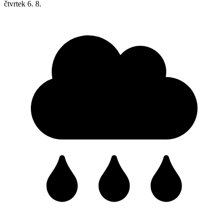
čtvrtek
6. 8.