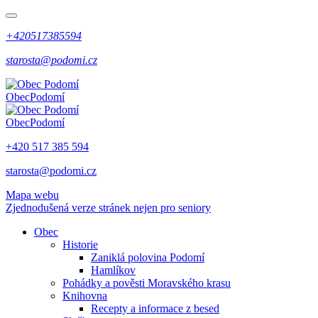
+420517385594
starosta@podomi.cz
Obec
Podomí
Obec
Podomí
+420 517 385 594
starosta@podomi.cz
Mapa webu
Zjednodušená verze stránek nejen pro seniory
Obec
Historie
Zaniklá polovina Podomí
Hamlíkov
Pohádky a pověsti Moravského krasu
Knihovna
Recepty a informace z besed