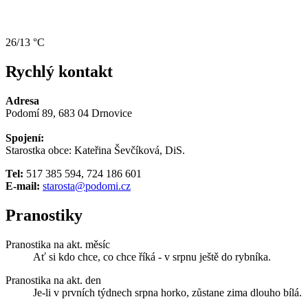
26/13 °C
Rychlý kontakt
Adresa
Podomí 89, 683 04 Drnovice
Spojení:
Starostka obce: Kateřina Ševčíková, DiS.
Tel:
517 385 594, 724 186 601
E-mail:
starosta@podomi.cz
Pranostiky
Pranostika na akt. měsíc
Ať si kdo chce, co chce říká - v srpnu ještě do rybníka.
Pranostika na akt. den
Je-li v prvních týdnech srpna horko, zůstane zima dlouho bílá.