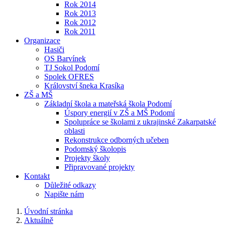
Rok 2014
Rok 2013
Rok 2012
Rok 2011
Organizace
Hasiči
OS Barvínek
TJ Sokol Podomí
Spolek OFRES
Království šneka Krasíka
ZŠ a MŠ
Základní škola a mateřská škola Podomí
Úspory energií v ZŠ a MŠ Podomí
Spolupráce se školami z ukrajinské Zakarpatské
oblasti
Rekonstrukce odborných učeben
Podomský školopis
Projekty školy
Připravované projekty
Kontakt
Důležité odkazy
Napište nám
Úvodní stránka
Aktuálně