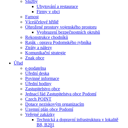
Služby
Ubytování a restaurace
Firmy v obci
Farnost
Víceúčelové hřiště
Ohrožené prostory vojenského prostoru
Vyobrazení bezpečnostních okruhů
Rekonstrukce chodníků
Raják - oprava Podomského rybníka
Ztráty a nálezy
Komunikační strategie
Znak obce
Úřad
e-podatelna
Úřední deska
Povinné informace
Úřední hodiny
Zastupitelstvo obce
Jednací řád Zastupitelstva obce Podomí
Czech POINT
Dotace neziskovým organizacím
Územní plán obce Podomí
Veřejné zakázky
Technická a dopravní infrastruktura v lokalitě
B8, B201