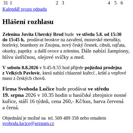
31
1
2
3
4
5
6
Kalendář svozu odpadu
Hlášení rozhlasu
Zelenina Juvita Uherský Brod
bude
ve středu 5.8. od 15:30
do 15:45 h,
prodávat broskve na zavaření, moravské meruňky,
borůvky, brambory ze Znojma, nový český česnek, cibuli, rajčata,
Dále nabízí žampiony,
okurky, papriky a další ovoce a zeleninu.
hlívu ústřičnou, olejové svíčky a med.
V sobotu 8.8.2026
v 9.45-9.55 hod přijede
pojízdná prodejna
z Velkých Pavlovic
, která nabízí chlazené kuřecí , krůtí a vepřové
maso z českých chovů.
Firma Svoboda Lučice
bude prodávat
ve středu
19. srpna
2026 v 10.35 hodin u hasičské zbrojnice nosné
kuřice, stáří 16 týdnů, cena 260,- Kč/kus, barva červená
a černá.
Objednání je možné na tel. 569 489 358 nebo emailem
svoboda.lucice@seznam.cz