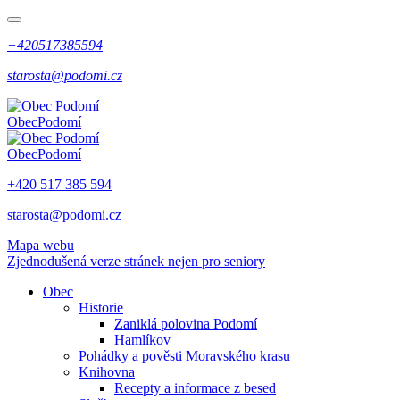
+420517385594
starosta@podomi.cz
Obec
Podomí
Obec
Podomí
+420 517 385 594
starosta@podomi.cz
Mapa webu
Zjednodušená verze stránek nejen pro seniory
Obec
Historie
Zaniklá polovina Podomí
Hamlíkov
Pohádky a pověsti Moravského krasu
Knihovna
Recepty a informace z besed