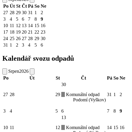
Po
Út
St
Čt
Pá
So
Ne
27
28
29
30
31
1
2
3
4
5
6
7
8
9
10
11
12
13
14
15
16
17
18
19
20
21
22
23
24
25
26
27
28
29
30
31
1
2
3
4
5
6
Kalendář svozu odpadů
Srpen
2026
Po
Út
St
Čt
Pá
So
Ne
30
27
28
29
Komunální odpad
31
1
2
Podomí (Vyškov)
3
4
5
6
7
8
9
13
10
11
12
Komunální odpad
14
15
16