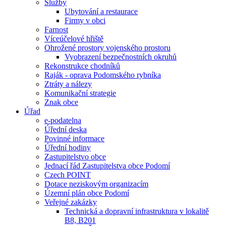
Služby
Ubytování a restaurace
Firmy v obci
Farnost
Víceúčelové hřiště
Ohrožené prostory vojenského prostoru
Vyobrazení bezpečnostních okruhů
Rekonstrukce chodníků
Raják - oprava Podomského rybníka
Ztráty a nálezy
Komunikační strategie
Znak obce
Úřad
e-podatelna
Úřední deska
Povinné informace
Úřední hodiny
Zastupitelstvo obce
Jednací řád Zastupitelstva obce Podomí
Czech POINT
Dotace neziskovým organizacím
Územní plán obce Podomí
Veřejné zakázky
Technická a dopravní infrastruktura v lokalitě
B8, B201