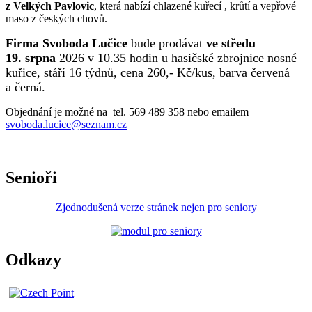
z Velkých Pavlovic
, která nabízí chlazené kuřecí , krůtí a vepřové
maso z českých chovů.
Firma Svoboda Lučice
bude prodávat
ve středu
19. srpna
2026 v 10.35 hodin u hasičské zbrojnice nosné
kuřice, stáří 16 týdnů, cena 260,- Kč/kus, barva červená
a černá.
Objednání je možné na tel. 569 489 358 nebo emailem
svoboda.lucice@seznam.cz
Senioři
Zjednodušená verze stránek nejen pro seniory
Odkazy