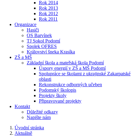
Rok 2014
Rok 2013
Rok 2012
Rok 2011
Organizace
Hasiči
OS Barvínek
TJ Sokol Podomí
Spolek OFRES
Království šneka Krasíka
ZŠ a MŠ
Základní škola a mateřská škola Podomí
Úspory energií v ZŠ a MŠ Podomí
Spolupráce se školami z ukrajinské Zakarpatské
oblasti
Rekonstrukce odborných učeben
Podomský školopis
Projekty školy
Připravované projekty
Kontakt
Důležité odkazy
Napište nám
Úvodní stránka
Aktuálně