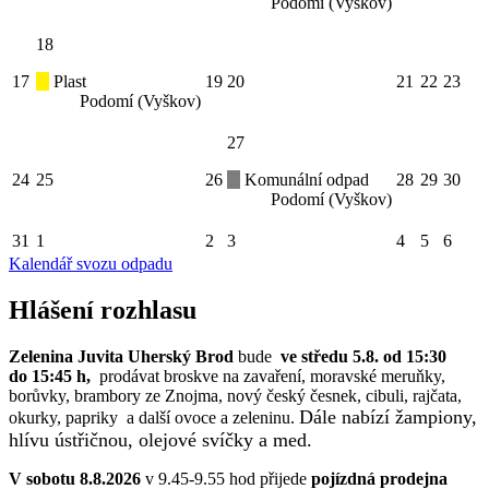
Podomí (Vyškov)
18
17
Plast
19
20
21
22
23
Podomí (Vyškov)
27
24
25
26
Komunální odpad
28
29
30
Podomí (Vyškov)
31
1
2
3
4
5
6
Kalendář svozu odpadu
Hlášení rozhlasu
Zelenina Juvita Uherský Brod
bude
ve středu 5.8. od 15:30
do 15:45 h,
prodávat broskve na zavaření, moravské meruňky,
borůvky, brambory ze Znojma, nový český česnek, cibuli, rajčata,
Dále nabízí žampiony,
okurky, papriky a další ovoce a zeleninu.
hlívu ústřičnou, olejové svíčky a med.
V sobotu 8.8.2026
v 9.45-9.55 hod přijede
pojízdná prodejna