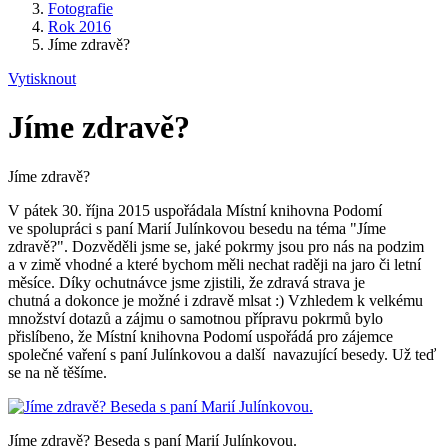
Fotografie
Rok 2016
Jíme zdravě?
Vytisknout
Jíme zdravě?
Jíme zdravě?
V pátek 30. října 2015 uspořádala Místní knihovna Podomí
ve spolupráci s paní Marií Julínkovou besedu na téma "Jíme
zdravě?". Dozvěděli jsme se, jaké pokrmy jsou pro nás na podzim
a v zimě vhodné a které bychom měli nechat raději na jaro či letní
měsíce. Díky ochutnávce jsme zjistili, že zdravá strava je
chutná a dokonce je možné i zdravě mlsat :) Vzhledem k velkému
množství dotazů a zájmu o samotnou přípravu pokrmů bylo
přislíbeno, že Místní knihovna Podomí uspořádá pro zájemce
společné vaření s paní Julínkovou a další navazující besedy. Už teď
se na ně těšíme.
Jíme zdravě? Beseda s paní Marií Julínkovou.