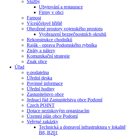
Služby
Ubytování a restaurace
Firmy v obci
Farnost
Víceúčelové hřiště
Ohrožené prostory vojenského prostoru
Vyobrazení bezpečnostních okruhů
Rekonstrukce chodníků
Raják - oprava Podomského rybníka
Ztráty a nálezy
Komunikační strategie
Znak obce
Úřad
e-podatelna
Úřední deska
Povinné informace
Úřední hodiny
Zastupitelstvo obce
Jednací řád Zastupitelstva obce Podomí
Czech POINT
Dotace neziskovým organizacím
Územní plán obce Podomí
Veřejné zakázky
Technická a dopravní infrastruktura v lokalitě
B8, B201