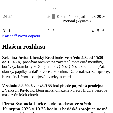
27
24
25
26
Komunální odpad
28
29
30
Podomí (Vyškov)
31
1
2
3
4
5
6
Kalendář svozu odpadu
Hlášení rozhlasu
Zelenina Juvita Uherský Brod
bude
ve středu 5.8. od 15:30
do 15:45 h,
prodávat broskve na zavaření, moravské meruňky,
borůvky, brambory ze Znojma, nový český česnek, cibuli, rajčata,
Dále nabízí žampiony,
okurky, papriky a další ovoce a zeleninu.
hlívu ústřičnou, olejové svíčky a med.
V sobotu 8.8.2026
v 9.45-9.55 hod přijede
pojízdná prodejna
z Velkých Pavlovic
, která nabízí chlazené kuřecí , krůtí a vepřové
maso z českých chovů.
Firma Svoboda Lučice
bude prodávat
ve středu
19. srpna
2026 v 10.35 hodin u hasičské zbrojnice nosné