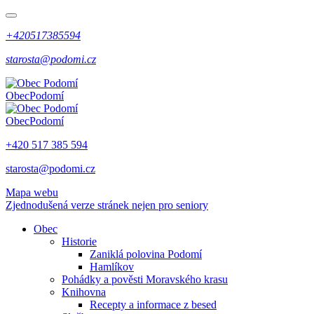
+420517385594
starosta@podomi.cz
Obec
Podomí
Obec
Podomí
+420 517 385 594
starosta@podomi.cz
Mapa webu
Zjednodušená verze stránek nejen pro seniory
Obec
Historie
Zaniklá polovina Podomí
Hamlíkov
Pohádky a pověsti Moravského krasu
Knihovna
Recepty a informace z besed