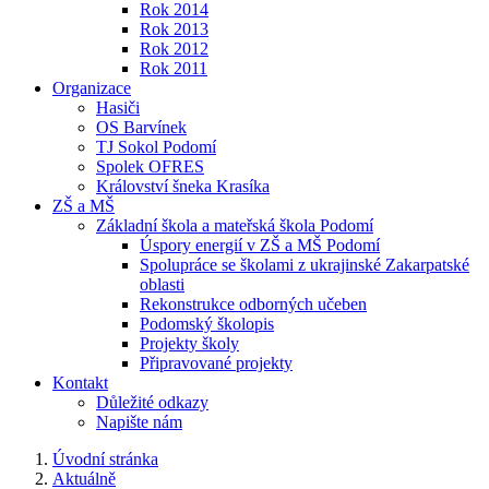
Rok 2014
Rok 2013
Rok 2012
Rok 2011
Organizace
Hasiči
OS Barvínek
TJ Sokol Podomí
Spolek OFRES
Království šneka Krasíka
ZŠ a MŠ
Základní škola a mateřská škola Podomí
Úspory energií v ZŠ a MŠ Podomí
Spolupráce se školami z ukrajinské Zakarpatské
oblasti
Rekonstrukce odborných učeben
Podomský školopis
Projekty školy
Připravované projekty
Kontakt
Důležité odkazy
Napište nám
Úvodní stránka
Aktuálně