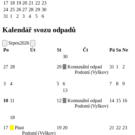
17
18
19
20
21
22
23
24
25
26
27
28
29
30
31
1
2
3
4
5
6
Kalendář svozu odpadů
Srpen
2026
Po
Út
St
Čt
Pá
So
Ne
30
27
28
29
Komunální odpad
31
1
2
Podomí (Vyškov)
3
4
5
6
7
8
9
13
10
11
12
Komunální odpad
14
15
16
Podomí (Vyškov)
18
17
Plast
19
20
21
22
23
Podomí (Vyškov)