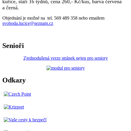
kuřice, stáří 16 týdnů, cena 260,- Kč/kus, barva červená
a černá.
Objednání je možné na tel. 569 489 358 nebo emailem
svoboda.lucice@seznam.cz
Senioři
Zjednodušená verze stránek nejen pro seniory
Odkazy