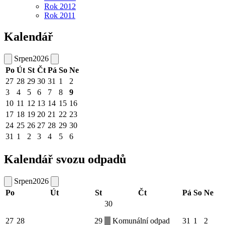
Rok 2012
Rok 2011
Kalendář
Srpen
2026
Po
Út
St
Čt
Pá
So
Ne
27
28
29
30
31
1
2
3
4
5
6
7
8
9
10
11
12
13
14
15
16
17
18
19
20
21
22
23
24
25
26
27
28
29
30
31
1
2
3
4
5
6
Kalendář svozu odpadů
Srpen
2026
Po
Út
St
Čt
Pá
So
Ne
30
27
28
29
Komunální odpad
31
1
2