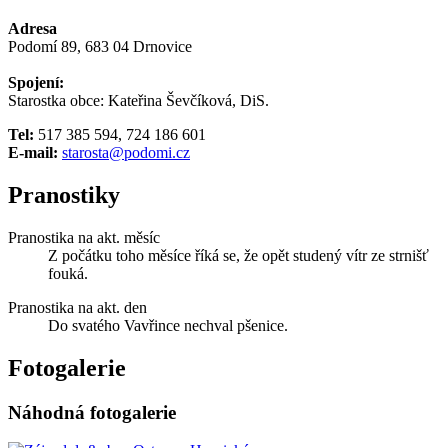
Adresa
Podomí 89, 683 04 Drnovice
Spojení:
Starostka obce: Kateřina Ševčíková, DiS.
Tel:
517 385 594, 724 186 601
E-mail:
starosta@podomi.cz
Pranostiky
Pranostika na akt. měsíc
Z počátku toho měsíce říká se, že opět studený vítr ze strnišť
fouká.
Pranostika na akt. den
Do svatého Vavřince nechval pšenice.
Fotogalerie
Náhodná fotogalerie