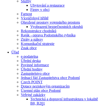
Služby
Ubytování a restaurace
Firmy v obci
Farnost
Víceúčelové hřiště
Ohrožené prostory vojenského prostoru
Vyobrazení bezpečnostních okruhů
Rekonstrukce chodníků
Raják - oprava Podomského rybníka
Ztráty a nálezy
Komunikační strategie
Znak obce
Úřad
e-podatelna
Úřední deska
Povinné informace
Úřední hodiny
Zastupitelstvo obce
Jednací řád Zastupitelstva obce Podomí
Czech POINT
Dotace neziskovým organizacím
Územní plán obce Podomí
Veřejné zakázky
Technická a dopravní infrastruktura v lokalitě
B8, B201