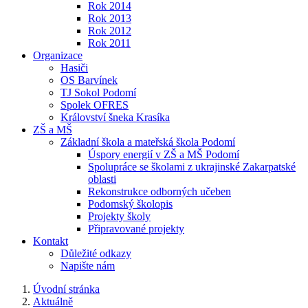
Rok 2014
Rok 2013
Rok 2012
Rok 2011
Organizace
Hasiči
OS Barvínek
TJ Sokol Podomí
Spolek OFRES
Království šneka Krasíka
ZŠ a MŠ
Základní škola a mateřská škola Podomí
Úspory energií v ZŠ a MŠ Podomí
Spolupráce se školami z ukrajinské Zakarpatské
oblasti
Rekonstrukce odborných učeben
Podomský školopis
Projekty školy
Připravované projekty
Kontakt
Důležité odkazy
Napište nám
Úvodní stránka
Aktuálně