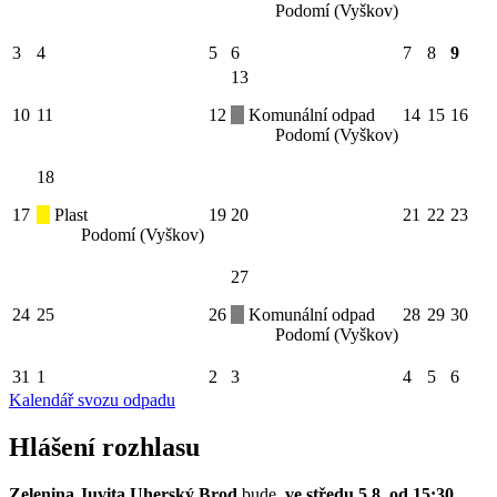
Podomí (Vyškov)
3
4
5
6
7
8
9
13
10
11
12
Komunální odpad
14
15
16
Podomí (Vyškov)
18
17
Plast
19
20
21
22
23
Podomí (Vyškov)
27
24
25
26
Komunální odpad
28
29
30
Podomí (Vyškov)
31
1
2
3
4
5
6
Kalendář svozu odpadu
Hlášení rozhlasu
Zelenina Juvita Uherský Brod
bude
ve středu 5.8. od 15:30