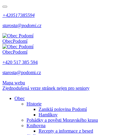
+420517385594
starosta@podomi.cz
Obec
Podomí
Obec
Podomí
+420 517 385 594
starosta@podomi.cz
Mapa webu
Zjednodušená verze stránek nejen pro seniory
Obec
Historie
Zaniklá polovina Podomí
Hamlíkov
Pohádky a pověsti Moravského krasu
Knihovna
Recepty a informace z besed