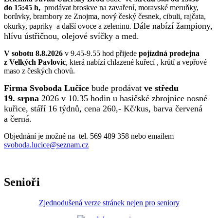
do 15:45 h,
prodávat broskve na zavaření, moravské meruňky,
borůvky, brambory ze Znojma, nový český česnek, cibuli, rajčata,
Dále nabízí žampiony,
okurky, papriky a další ovoce a zeleninu.
hlívu ústřičnou, olejové svíčky a med.
V sobotu 8.8.2026
v 9.45-9.55 hod přijede
pojízdná prodejna
z Velkých Pavlovic
, která nabízí chlazené kuřecí , krůtí a vepřové
maso z českých chovů.
Firma Svoboda Lučice
bude prodávat
ve středu
19. srpna
2026 v 10.35 hodin u hasičské zbrojnice nosné
kuřice, stáří 16 týdnů, cena 260,- Kč/kus, barva červená
a černá.
Objednání je možné na tel. 569 489 358 nebo emailem
svoboda.lucice@seznam.cz
Senioři
Zjednodušená verze stránek nejen pro seniory