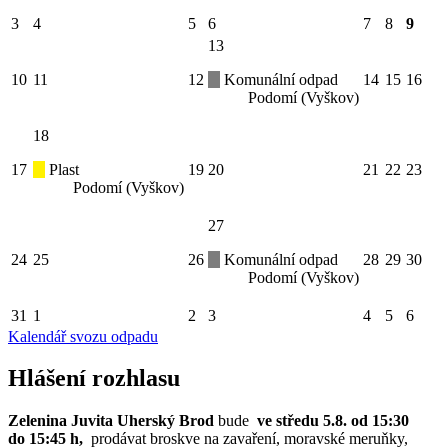
3
4
5
6
7
8
9
13
10
11
12
Komunální odpad
14
15
16
Podomí (Vyškov)
18
17
Plast
19
20
21
22
23
Podomí (Vyškov)
27
24
25
26
Komunální odpad
28
29
30
Podomí (Vyškov)
31
1
2
3
4
5
6
Kalendář svozu odpadu
Hlášení rozhlasu
Zelenina Juvita Uherský Brod
bude
ve středu 5.8. od 15:30
do 15:45 h,
prodávat broskve na zavaření, moravské meruňky,