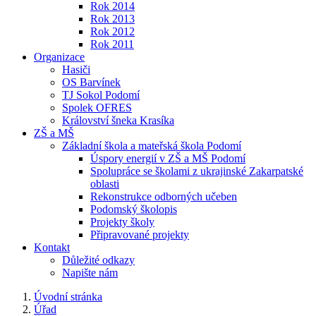
Rok 2014
Rok 2013
Rok 2012
Rok 2011
Organizace
Hasiči
OS Barvínek
TJ Sokol Podomí
Spolek OFRES
Království šneka Krasíka
ZŠ a MŠ
Základní škola a mateřská škola Podomí
Úspory energií v ZŠ a MŠ Podomí
Spolupráce se školami z ukrajinské Zakarpatské
oblasti
Rekonstrukce odborných učeben
Podomský školopis
Projekty školy
Připravované projekty
Kontakt
Důležité odkazy
Napište nám
Úvodní stránka
Úřad