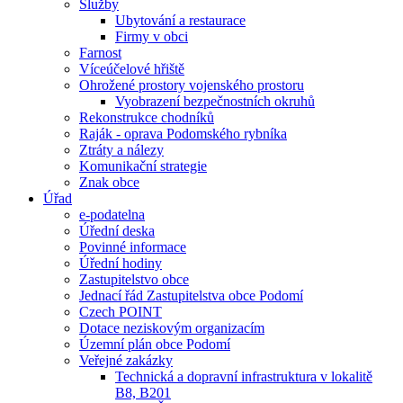
Služby
Ubytování a restaurace
Firmy v obci
Farnost
Víceúčelové hřiště
Ohrožené prostory vojenského prostoru
Vyobrazení bezpečnostních okruhů
Rekonstrukce chodníků
Raják - oprava Podomského rybníka
Ztráty a nálezy
Komunikační strategie
Znak obce
Úřad
e-podatelna
Úřední deska
Povinné informace
Úřední hodiny
Zastupitelstvo obce
Jednací řád Zastupitelstva obce Podomí
Czech POINT
Dotace neziskovým organizacím
Územní plán obce Podomí
Veřejné zakázky
Technická a dopravní infrastruktura v lokalitě
B8, B201