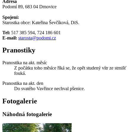
Adresa
Podomí 89, 683 04 Drnovice
Spojení:
Starostka obce: Kateřina Ševčíková, DiS.
Tel:
517 385 594, 724 186 601
E-mail:
starosta@podomi.cz
Pranostiky
Pranostika na akt. měsíc
Z počátku toho měsíce říká se, že opět studený vítr ze strnišť
fouká.
Pranostika na akt. den
Do svatého Vavřince nechval pšenice.
Fotogalerie
Náhodná fotogalerie