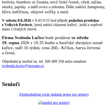
borůvky, brambory ze Znojma, nový český česnek, cibuli, rajčata,
Dále nabízí žampiony,
okurky, papriky a další ovoce a zeleninu.
hlívu ústřičnou, olejové svíčky a med.
V sobotu 8.8.2026
v 9.45-9.55 hod přijede
pojízdná prodejna
z Velkých Pavlovic
, která nabízí chlazené kuřecí , krůtí a vepřové
maso z českých chovů.
Firma Svoboda Lučice
bude prodávat
ve středu
19. srpna
2026 v 10.35 hodin u hasičské zbrojnice nosné
kuřice, stáří 16 týdnů, cena 260,- Kč/kus, barva červená
a černá.
Objednání je možné na tel. 569 489 358 nebo emailem
svoboda.lucice@seznam.cz
Senioři
Zjednodušená verze stránek nejen pro seniory