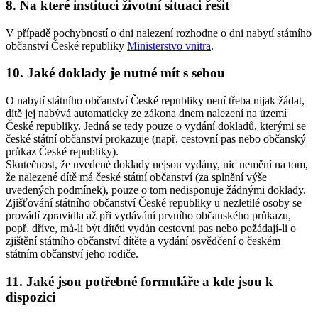
8. Na které instituci životní situaci řešit
V případě pochybností o dni nalezení rozhodne o dni nabytí státního
občanství České republiky
Ministerstvo vnitra
.
10. Jaké doklady je nutné mít s sebou
O nabytí státního občanství České republiky není třeba nijak žádat,
dítě jej nabývá automaticky ze zákona dnem nalezení na území
České republiky. Jedná se tedy pouze o vydání dokladů, kterými se
české státní občanství prokazuje (např. cestovní pas nebo občanský
průkaz České republiky).
Skutečnost, že uvedené doklady nejsou vydány, nic nemění na tom,
že nalezené dítě má české státní občanství (za splnění výše
uvedených podmínek), pouze o tom nedisponuje žádnými doklady.
Zjišťování státního občanství České republiky u nezletilé osoby se
provádí zpravidla až při vydávání prvního občanského průkazu,
popř. dříve, má-li být dítěti vydán cestovní pas nebo požádají-li o
zjištění státního občanství dítěte a vydání osvědčení o českém
státním občanství jeho rodiče.
11. Jaké jsou potřebné formuláře a kde jsou k
dispozici