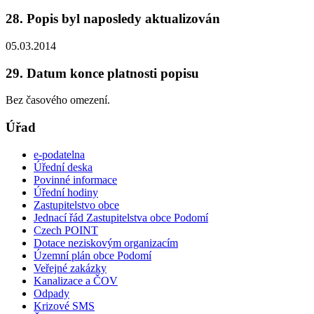
28. Popis byl naposledy aktualizován
05.03.2014
29. Datum konce platnosti popisu
Bez časového omezení.
Úřad
e-podatelna
Úřední deska
Povinné informace
Úřední hodiny
Zastupitelstvo obce
Jednací řád Zastupitelstva obce Podomí
Czech POINT
Dotace neziskovým organizacím
Územní plán obce Podomí
Veřejné zakázky
Kanalizace a ČOV
Odpady
Krizové SMS