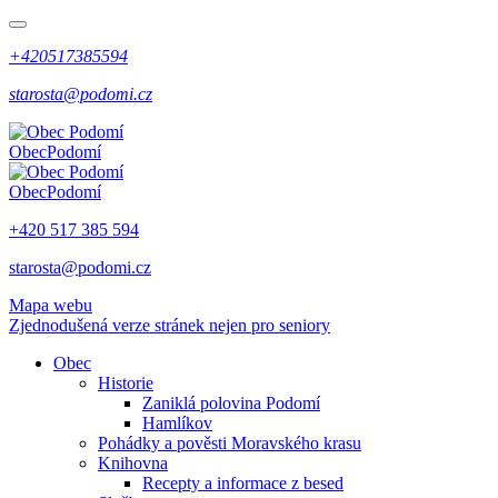
+420517385594
starosta@podomi.cz
Obec
Podomí
Obec
Podomí
+420 517 385 594
starosta@podomi.cz
Mapa webu
Zjednodušená verze stránek nejen pro seniory
Obec
Historie
Zaniklá polovina Podomí
Hamlíkov
Pohádky a pověsti Moravského krasu
Knihovna
Recepty a informace z besed