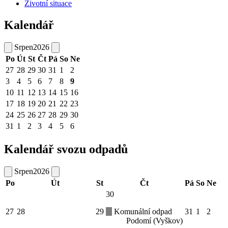
Životní situace
Kalendář
Srpen
2026
Po
Út
St
Čt
Pá
So
Ne
27
28
29
30
31
1
2
3
4
5
6
7
8
9
10
11
12
13
14
15
16
17
18
19
20
21
22
23
24
25
26
27
28
29
30
31
1
2
3
4
5
6
Kalendář svozu odpadů
Srpen
2026
Po
Út
St
Čt
Pá
So
Ne
30
27
28
29
Komunální odpad
31
1
2
Podomí (Vyškov)