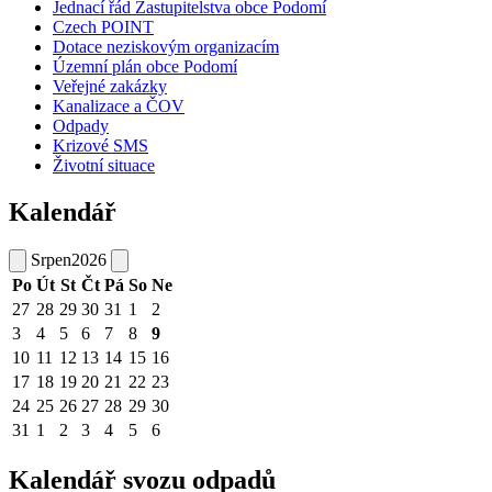
Jednací řád Zastupitelstva obce Podomí
Czech POINT
Dotace neziskovým organizacím
Územní plán obce Podomí
Veřejné zakázky
Kanalizace a ČOV
Odpady
Krizové SMS
Životní situace
Kalendář
Srpen
2026
Po
Út
St
Čt
Pá
So
Ne
27
28
29
30
31
1
2
3
4
5
6
7
8
9
10
11
12
13
14
15
16
17
18
19
20
21
22
23
24
25
26
27
28
29
30
31
1
2
3
4
5
6
Kalendář svozu odpadů