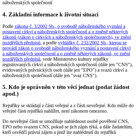
náboženských společností
4. Základní informace k životní situaci
Podle
zákona č. 3/2002 Sb., o svobodě náboženského vyznání a
postavení církví a náboženských společností a o změně některých
zákonů (zákon o církvích a náboženských společnostech), ve znění
pozdějších předpisů
, a podle
vyhlášky č. 232/2002 Sb., kterou se
provádí zákon o svobodě náboženského vyznání a postavení církví
a náboženských společností a o změně některých zákonů, ve znění
pozdějších předpisů
, vede Ministerstvo kultury rejstříky
registrovaných církví a náboženských společností (dále jen "CNS"),
evidovaných právnických osob (dále jen "EPO") a svazů církví a
náboženských společností (dále jen "svaz CNS").
5. Kdo je oprávněn v této věci jednat (podat žádost
apod.)
Rejstříky se skládají z části veřejné a z části neveřejné. Kdo může do
veřejné části rejstříků nahlížet, není zákonem omezeno.
Do neveřejné části se umožňuje nahlédnout osobě pověřené CNS,
EPO nebo svazem CNS, pokud se jich zápis týká, a dále žadatelům,
kteří osvědčí právní zájem a jimž lze nahlédnutí do rejstříků