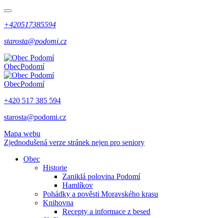
+420517385594
starosta@podomi.cz
Obec
Podomí
Obec
Podomí
+420 517 385 594
starosta@podomi.cz
Mapa webu
Zjednodušená verze stránek nejen pro seniory
Obec
Historie
Zaniklá polovina Podomí
Hamlíkov
Pohádky a pověsti Moravského krasu
Knihovna
Recepty a informace z besed