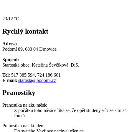
23/12 °C
Rychlý kontakt
Adresa
Podomí 89, 683 04 Drnovice
Spojení:
Starostka obce: Kateřina Ševčíková, DiS.
Tel:
517 385 594, 724 186 601
E-mail:
starosta@podomi.cz
Pranostiky
Pranostika na akt. měsíc
Z počátku toho měsíce říká se, že opět studený vítr ze strnišť
fouká.
Pranostika na akt. den
Do svatého Vavřince nechval pšenice.