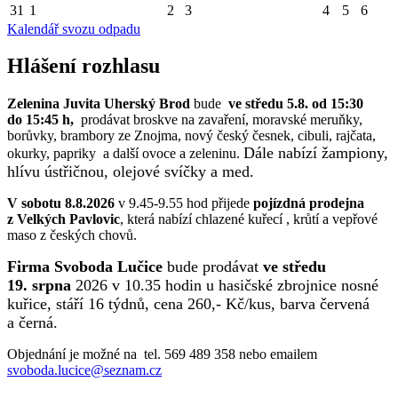
31
1
2
3
4
5
6
Kalendář svozu odpadu
Hlášení rozhlasu
Zelenina Juvita Uherský Brod
bude
ve středu 5.8. od 15:30
do 15:45 h,
prodávat broskve na zavaření, moravské meruňky,
borůvky, brambory ze Znojma, nový český česnek, cibuli, rajčata,
Dále nabízí žampiony,
okurky, papriky a další ovoce a zeleninu.
hlívu ústřičnou, olejové svíčky a med.
V sobotu 8.8.2026
v 9.45-9.55 hod přijede
pojízdná prodejna
z Velkých Pavlovic
, která nabízí chlazené kuřecí , krůtí a vepřové
maso z českých chovů.
Firma Svoboda Lučice
bude prodávat
ve středu
19. srpna
2026 v 10.35 hodin u hasičské zbrojnice nosné
kuřice, stáří 16 týdnů, cena 260,- Kč/kus, barva červená
a černá.
Objednání je možné na tel. 569 489 358 nebo emailem
svoboda.lucice@seznam.cz