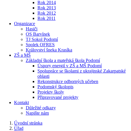
Rok 2014
Rok 2013
Rok 2012
Rok 2011
Organizace
Hasiči
OS Barvínek
TJ Sokol Podomí
Spolek OFRES
Království šneka Krasíka
ZŠ a MŠ
Základní škola a mateřská škola Podomí
Úspory energií v ZŠ a MŠ Podomí
Spolupráce se školami z ukrajinské Zakarpatské
oblasti
Rekonstrukce odborných učeben
Podomský školopis
Projekty školy
Připravované projekty
Kontakt
Důležité odkazy
Napište nám
Úvodní stránka
Úřad