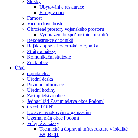
Služby
Ubytování a restaurace
Firmy v obci
Farnost
Víceúčelové hřiště
Ohrožené prostory vojenského prostoru
Vyobrazení bezpečnostních okruhů
Rekonstrukce chodníků
Raják - oprava Podomského rybníka
Ztráty a nálezy
Komunikační strategie
Znak obce
Úřad
e-podatelna
Úřední deska
Povinné informace
Úřední hodiny
Zastupitelstvo obce
Jednací řád Zastupitelstva obce Podomí
Czech POINT
Dotace neziskovým organizacím
Územní plán obce Podomí
Veřejné zakázky
Technická a dopravní infrastruktura v lokalitě
B8, B201