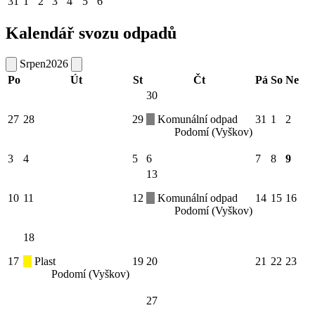
31
1
2
3
4
5
6
Kalendář svozu odpadů
Srpen
2026
Po
Út
St
Čt
Pá
So
Ne
30
27
28
29
Komunální odpad
31
1
2
Podomí (Vyškov)
3
4
5
6
7
8
9
13
10
11
12
Komunální odpad
14
15
16
Podomí (Vyškov)
18
17
Plast
19
20
21
22
23
Podomí (Vyškov)
27