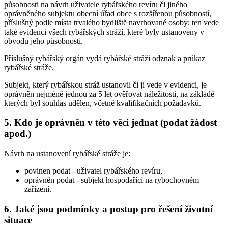
působnosti na návrh uživatele rybářského revíru či jiného
oprávněného subjektu obecní úřad obce s rozšířenou působností,
příslušný podle místa trvalého bydliště navrhované osoby; ten vede
také evidenci všech rybářských stráží, které byly ustanoveny v
obvodu jeho působnosti.
Příslušný rybářský orgán vydá rybářské stráži odznak a průkaz
rybářské stráže.
Subjekt, který rybářskou stráž ustanovil či ji vede v evidenci, je
oprávněn nejméně jednou za 5 let ověřovat náležitosti, na základě
kterých byl souhlas udělen, včetně kvalifikačních požadavků.
5. Kdo je oprávněn v této věci jednat (podat žádost
apod.)
Návrh na ustanovení rybářské stráže je:
povinen podat
- uživatel rybářského revíru,
oprávněn podat
- subjekt hospodařící na rybochovném
zařízení.
6. Jaké jsou podmínky a postup pro řešení životní
situace