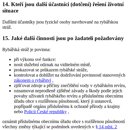
14. Kteří jsou další účastníci (dotčení) řešení životní
situace
Dalšími účastníky jsou fyzické osoby navrhované na rybářskou
stráž.
15. Jaké další činnosti jsou po žadateli požadovány
Rybářská stráž je povinna:
při výkonu své funkce:
nosit služební odznak na viditelném místě,
prokazovat se průkazem rybářské stráže,
kontrolovat a dohlížet na dodržování povinností stanovených
zákonem o rybářství
,
zjišťovat zdroje a příčiny znečištění vody v rybářském revíru,
oznamovat neprodleně zjištěné závady a škody podle jejich
povahy uživateli rybářského revíru a příslušnému obecnímu
úřadu obce s rozšířenou působností, který ji ustanovil,
popřípadě orgánu příslušnému k ochraně přírody a krajiny
nebo
Policii České republiky
,
oznámit příslušnému obecnímu úřadu obce s rozšířenou působností
všechny změny týkající se podmínek uvedených v
§ 14 odst. 2