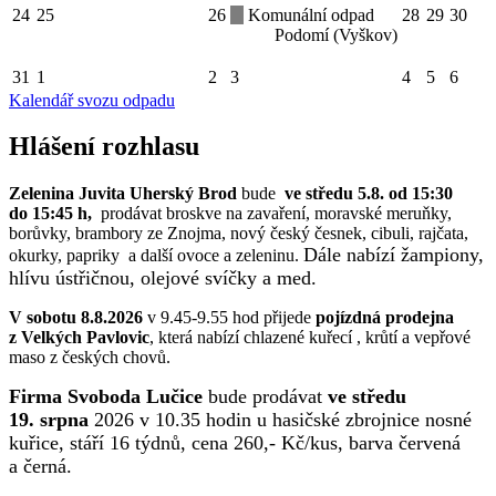
24
25
26
Komunální odpad
28
29
30
Podomí (Vyškov)
31
1
2
3
4
5
6
Kalendář svozu odpadu
Hlášení rozhlasu
Zelenina Juvita Uherský Brod
bude
ve středu 5.8. od 15:30
do 15:45 h,
prodávat broskve na zavaření, moravské meruňky,
borůvky, brambory ze Znojma, nový český česnek, cibuli, rajčata,
Dále nabízí žampiony,
okurky, papriky a další ovoce a zeleninu.
hlívu ústřičnou, olejové svíčky a med.
V sobotu 8.8.2026
v 9.45-9.55 hod přijede
pojízdná prodejna
z Velkých Pavlovic
, která nabízí chlazené kuřecí , krůtí a vepřové
maso z českých chovů.
Firma Svoboda Lučice
bude prodávat
ve středu
19. srpna
2026 v 10.35 hodin u hasičské zbrojnice nosné
kuřice, stáří 16 týdnů, cena 260,- Kč/kus, barva červená
a černá.