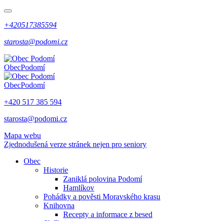
+420517385594
starosta@podomi.cz
Obec
Podomí
Obec
Podomí
+420 517 385 594
starosta@podomi.cz
Mapa webu
Zjednodušená verze stránek nejen pro seniory
Obec
Historie
Zaniklá polovina Podomí
Hamlíkov
Pohádky a pověsti Moravského krasu
Knihovna
Recepty a informace z besed