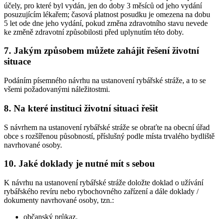
účely, pro které byl vydán, jen do doby 3 měsíců od jeho vydání
posuzujícím lékařem; časová platnost posudku je omezena na dobu
5 let ode dne jeho vydání, pokud změna zdravotního stavu nevede
ke změně zdravotní způsobilosti před uplynutím této doby.
7. Jakým způsobem můžete zahájit řešení životní
situace
Podáním písemného návrhu na ustanovení rybářské stráže, a to se
všemi požadovanými náležitostmi.
8. Na které instituci životní situaci řešit
S návrhem na ustanovení rybářské stráže se obraťte na obecní úřad
obce s rozšířenou působností, příslušný podle místa trvalého bydliště
navrhované osoby.
10. Jaké doklady je nutné mít s sebou
K návrhu na ustanovení rybářské stráže doložte doklad o užívání
rybářského revíru nebo rybochovného zařízení a dále doklady /
dokumenty navrhované osoby, tzn.:
občanský průkaz,