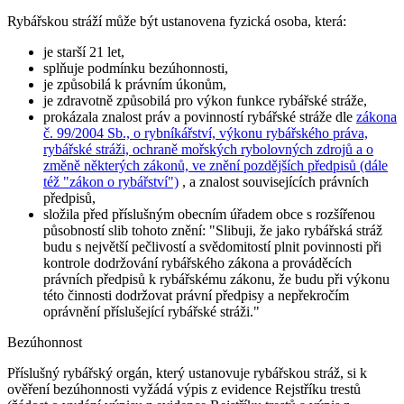
Rybářskou stráží může být ustanovena fyzická osoba, která:
je starší 21 let,
splňuje podmínku bezúhonnosti,
je způsobilá k právním úkonům,
je zdravotně způsobilá pro výkon funkce rybářské stráže,
prokázala znalost práv a povinností rybářské stráže dle
zákona
č. 99/2004 Sb., o rybníkářství, výkonu rybářského práva,
rybářské stráži, ochraně mořských rybolovných zdrojů a o
změně některých zákonů, ve znění pozdějších předpisů (dále
též "zákon o rybářství")
, a znalost souvisejících právních
předpisů,
složila před příslušným obecním úřadem obce s rozšířenou
působností slib tohoto znění:
"Slibuji, že jako rybářská stráž
budu s největší pečlivostí a svědomitostí plnit povinnosti při
kontrole dodržování rybářského zákona a prováděcích
právních předpisů k rybářskému zákonu, že budu při výkonu
této činnosti dodržovat právní předpisy a nepřekročím
oprávnění příslušející rybářské stráži."
Bezúhonnost
Příslušný rybářský orgán, který ustanovuje rybářskou stráž, si k
ověření bezúhonnosti vyžádá výpis z evidence Rejstříku trestů