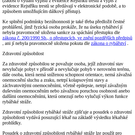
(žádost o vydání výpisu z evidence Rejstříku trestů a výpis z
evidence Rejstříku trestů se předávají v elektronické podobě, a to
způsobem umožňujícím dálkový přístup).
Ke splnění podmínky bezúhonnosti je také třeba předložit čestné
prohlášení, jímž fyzická osoba prokáže, že na úseku rybářství jí
nebyla pravomocně uložena sankce za spáchání přestupku dle
zákona č. 200/1990 Sb., o přestupcích, ve znění pozdějších předpisů
, ani jí nebyla pravomocně uložena pokuta dle
zákona o rybářství
.
Zdravotní způsobilost
Za zdravotně způsobilou se považuje osoba, jejíž zdravotní stav
nevylučuje pobyt v přírodě a nevylučuje pohyb v nerovném terénu,
dále osoba, která nemá sníženou schopnost orientace, nemá závažná
onemocnění sluchu a zraku, netrpí kolapsovými stavy a
záchvatovitými onemocněními, včetně epilepsie, netrpí závažným
duševním onemocněním nebo závažnou poruchou osobnosti anebo
dalšími onemocněními, která omezují nebo vylučují výkon funkce
rybářské stráže.
Zdravotní způsobilost rybářské stráže zjišťuje a posudek o zdravotní
způsobilosti vydává posuzující lékař na základě výsledku lékařské
prohlídky.
Posudek o zdravotní způsobilosti rybářské stráže lze použít pro