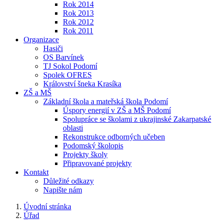
Rok 2014
Rok 2013
Rok 2012
Rok 2011
Organizace
Hasiči
OS Barvínek
TJ Sokol Podomí
Spolek OFRES
Království šneka Krasíka
ZŠ a MŠ
Základní škola a mateřská škola Podomí
Úspory energií v ZŠ a MŠ Podomí
Spolupráce se školami z ukrajinské Zakarpatské
oblasti
Rekonstrukce odborných učeben
Podomský školopis
Projekty školy
Připravované projekty
Kontakt
Důležité odkazy
Napište nám
Úvodní stránka
Úřad