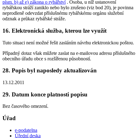
písm. b) až e) zákona o rybářství
. Osoba, u níž ustanovení
rybářskou stráží zaniklo nebo bylo zrušeno (viz bod 20), je povinna
neprodleně odevzdat příslušnému rybářskému orgánu služební
odznak a průkaz rybářské stráže.
16. Elektronická služba, kterou lze využít
Tuto situaci není možné řešit zasláním návrhu elektronickou poštou.
Případný dotaz však můžete zaslat na e-mailovou adresu příslušného
obecního úřadu obce s rozšířenou působností.
28. Popis byl naposledy aktualizován
13.12.2011
29. Datum konce platnosti popisu
Bez časového omezení.
Úřad
e-podatelna
Úřední deska