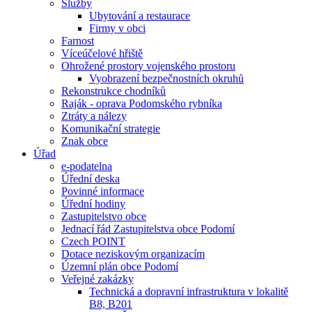
Služby
Ubytování a restaurace
Firmy v obci
Farnost
Víceúčelové hřiště
Ohrožené prostory vojenského prostoru
Vyobrazení bezpečnostních okruhů
Rekonstrukce chodníků
Raják - oprava Podomského rybníka
Ztráty a nálezy
Komunikační strategie
Znak obce
Úřad
e-podatelna
Úřední deska
Povinné informace
Úřední hodiny
Zastupitelstvo obce
Jednací řád Zastupitelstva obce Podomí
Czech POINT
Dotace neziskovým organizacím
Územní plán obce Podomí
Veřejné zakázky
Technická a dopravní infrastruktura v lokalitě
B8, B201