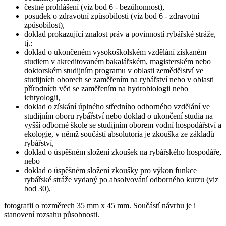
čestné prohlášení (viz bod 6 - bezúhonnost),
posudek o zdravotní způsobilosti (viz bod 6 - zdravotní
způsobilost),
doklad prokazující znalost práv a povinností rybářské stráže,
tj.:
doklad o ukončeném vysokoškolském vzdělání získaném
studiem v akreditovaném bakalářském, magisterském nebo
doktorském studijním programu v oblasti zemědělství ve
studijních oborech se zaměřením na rybářství nebo v oblasti
přírodních věd se zaměřením na hydrobiologii nebo
ichtyologii,
doklad o získání úplného středního odborného vzdělání ve
studijním oboru rybářství nebo doklad o ukončení studia na
vyšší odborné škole se studijním oborem vodní hospodářství a
ekologie, v němž součástí absolutoria je zkouška ze základů
rybářství,
doklad o úspěšném složení zkoušek na rybářského hospodáře,
nebo
doklad o úspěšném složení zkoušky pro výkon funkce
rybářské stráže vydaný po absolvování odborného kurzu (viz
bod 30),
fotografii o rozměrech 35 mm x 45 mm. Součástí návrhu je i
stanovení rozsahu působnosti.