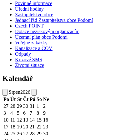
Povinné informace
Úřední hodiny
Zastupitelstvo obce
Jednací řád Zastupitelstva obce Podomí
Czech POINT
Dotace neziskovým organizacím
Územní plán obce Podomí
Veřejné zakázky
Kanalizace a ČOV
Odpady
Krizové SMS
Životní situace
Kalendář
Srpen
2026
Po
Út
St
Čt
Pá
So
Ne
27
28
29
30
31
1
2
3
4
5
6
7
8
9
10
11
12
13
14
15
16
17
18
19
20
21
22
23
24
25
26
27
28
29
30