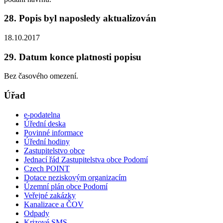
28. Popis byl naposledy aktualizován
18.10.2017
29. Datum konce platnosti popisu
Bez časového omezení.
Úřad
e-podatelna
Úřední deska
Povinné informace
Úřední hodiny
Zastupitelstvo obce
Jednací řád Zastupitelstva obce Podomí
Czech POINT
Dotace neziskovým organizacím
Územní plán obce Podomí
Veřejné zakázky
Kanalizace a ČOV
Odpady
Krizové SMS