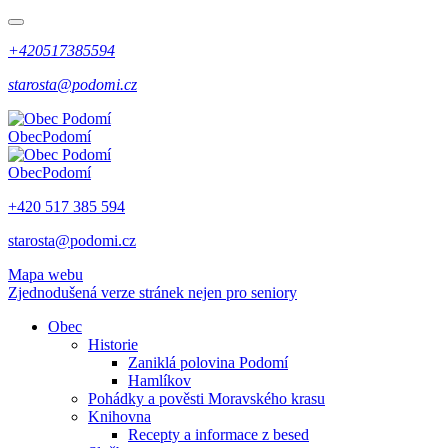
+420517385594
starosta@podomi.cz
Obec
Podomí
Obec
Podomí
+420 517 385 594
starosta@podomi.cz
Mapa webu
Zjednodušená verze stránek nejen pro seniory
Obec
Historie
Zaniklá polovina Podomí
Hamlíkov
Pohádky a pověsti Moravského krasu
Knihovna
Recepty a informace z besed