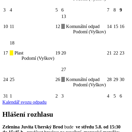
3
4
5
6
7
8
9
13
10
11
12
Komunální odpad
14
15
16
Podomí (Vyškov)
18
17
Plast
19
20
21
22
23
Podomí (Vyškov)
27
24
25
26
Komunální odpad
28
29
30
Podomí (Vyškov)
31
1
2
3
4
5
6
Kalendář svozu odpadu
Hlášení rozhlasu
Zelenina Juvita Uherský Brod
bude
ve středu 5.8. od 15:30