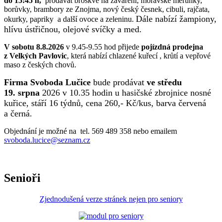
do 15:45 h,
prodávat broskve na zavaření, moravské meruňky,
borůvky, brambory ze Znojma, nový český česnek, cibuli, rajčata,
Dále nabízí žampiony,
okurky, papriky a další ovoce a zeleninu.
hlívu ústřičnou, olejové svíčky a med.
V sobotu 8.8.2026
v 9.45-9.55 hod přijede
pojízdná prodejna
z Velkých Pavlovic
, která nabízí chlazené kuřecí , krůtí a vepřové
maso z českých chovů.
Firma Svoboda Lučice
bude prodávat
ve středu
19. srpna
2026 v 10.35 hodin u hasičské zbrojnice nosné
kuřice, stáří 16 týdnů, cena 260,- Kč/kus, barva červená
a černá.
Objednání je možné na tel. 569 489 358 nebo emailem
svoboda.lucice@seznam.cz
Senioři
Zjednodušená verze stránek nejen pro seniory