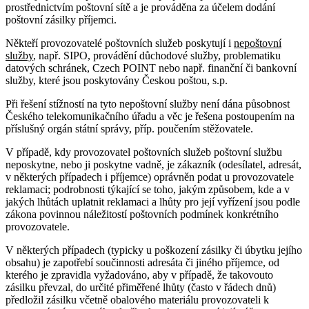
prostřednictvím poštovní sítě a je prováděna za účelem dodání
poštovní zásilky příjemci.
Někteří provozovatelé poštovních služeb poskytují i
nepoštovní
služby
, např. SIPO, provádění důchodové služby, problematiku
datových schránek, Czech POINT nebo např. finanční či bankovní
služby, které jsou poskytovány Českou poštou, s.p.
Při řešení stížností na tyto nepoštovní služby není dána působnost
Českého telekomunikačního úřadu a věc je řešena postoupením na
příslušný orgán státní správy, příp. poučením stěžovatele.
V případě, kdy provozovatel poštovních služeb poštovní službu
neposkytne, nebo ji poskytne vadně, je zákazník (odesílatel, adresát,
v některých případech i příjemce) oprávněn podat u provozovatele
reklamaci; podrobnosti týkající se toho, jakým způsobem, kde a v
jakých lhůtách uplatnit reklamaci a lhůty pro její vyřízení jsou podle
zákona povinnou náležitostí poštovních podmínek konkrétního
provozovatele.
V některých případech (typicky u poškození zásilky či úbytku jejího
obsahu) je zapotřebí součinnosti adresáta či jiného příjemce, od
kterého je zpravidla vyžadováno, aby v případě, že takovouto
zásilku převzal, do určité přiměřené lhůty (často v řádech dnů)
předložil zásilku včetně obalového materiálu provozovateli k