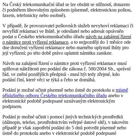
Na Český telekomunikační úřad se lze obrátit se stížností, dotazem
či podnětem libovolným způsobem (písemně, elektronickou poštou,
faxem, telefonicky nebo osobně).
V případě, že provozovatel poštovních služeb nevyhoví reklamaci či
nevyřídí reklamaci ve lhůtě, je odesílatel nebo adresát oprávněn
podat u Českého telekomunikačního úřadu
návrh na zahájení řízení
o námitce proti vyřízení reklamace
, a to nejpozději do 1 měsíce ode
dne doručení vyřízení reklamace nebo marného uplynutí lhůty pro
její vyřízení; po této době právo uplatnit námitku zanikne.
Návrh na zahájení řízení o námitce proti vyřízení reklamace musí
splňovat náležitosti pro podání dle zákona č. 500/2004 Sb., správní
řád, ve znění pozdějších předpisů - musí být tedy zřejmé, kdo
podání činí, které věci se týká a čeho se domáhá.
Podání je možné učinit písemně nebo ústně do protokolu u
místně
příslušného odboru Českého telekomunikačního úřadu
anebo v
elektronické podobě podepsané uznávaným elektronickým
podpisem.
Podání je možné učinit i pomocí jiných technických prostředků
(dálnopis, telefax, prostřednictvím veřejné datové sítě), v takovém
případě je však zapotřebí podání do 5 dnů potvrdit písemně nebo
ústně do protokolu anebo v elektronické podobě podepsané