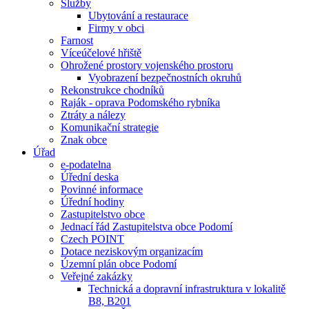
Služby
Ubytování a restaurace
Firmy v obci
Farnost
Víceúčelové hřiště
Ohrožené prostory vojenského prostoru
Vyobrazení bezpečnostních okruhů
Rekonstrukce chodníků
Raják - oprava Podomského rybníka
Ztráty a nálezy
Komunikační strategie
Znak obce
Úřad
e-podatelna
Úřední deska
Povinné informace
Úřední hodiny
Zastupitelstvo obce
Jednací řád Zastupitelstva obce Podomí
Czech POINT
Dotace neziskovým organizacím
Územní plán obce Podomí
Veřejné zakázky
Technická a dopravní infrastruktura v lokalitě
B8, B201