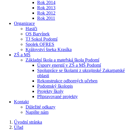
Rok 2014
Rok 2013
Rok 2012
Rok 2011
Organizace
Hasiči
OS Barvínek
TJ Sokol Podomí
Spolek OFRES
Království šneka Krasíka
ZŠ a MŠ
Základní škola a mateřská škola Podomí
Úspory energií v ZŠ a MŠ Podomí
Spolupráce se školami z ukrajinské Zakarpatské
oblasti
Rekonstrukce odborných učeben
Podomský školopis
Projekty školy
Připravované projekty
Kontakt
Důležité odkazy
Napište nám
Úvodní stránka
Úřad