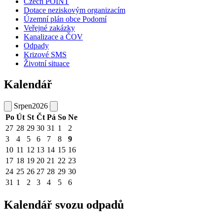
Czech POINT
Dotace neziskovým organizacím
Územní plán obce Podomí
Veřejné zakázky
Kanalizace a ČOV
Odpady
Krizové SMS
Životní situace
Kalendář
Srpen
2026
Po
Út
St
Čt
Pá
So
Ne
27
28
29
30
31
1
2
3
4
5
6
7
8
9
10
11
12
13
14
15
16
17
18
19
20
21
22
23
24
25
26
27
28
29
30
31
1
2
3
4
5
6
Kalendář svozu odpadů