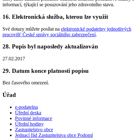
informací, týkající se posuzování jeho zdravotního stavu.
16. Elektronická služba, kterou lze využít
Své dotazy můžete posílat na
elektronické podatelny jednotlivých
pracovišť České správy sociálního zabezpečení
.
28. Popis byl naposledy aktualizován
27.02.2017
29. Datum konce platnosti popisu
Bez časového omezení.
Úřad
e-podatelna
Úřední deska
Povinné informace
Úřední hodiny
Zastupitelstvo obce
Jednací řád Zastupitelstva obce Podomí