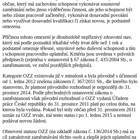
občan, který má zachovánu schopnost vykonávat soustavné
zaměstnání nebo jinou výdělečnou činnost, ale jeho schopnost být
nebo zůstat pracovně začleněný, vykonávat dosavadní povolání
nebo využívat dosavadní kvalifikaci či získat novou, je podstatně
omezena.
Příčinou tohoto omezení je dlouhodobě nepříznivý zdravotní stav,
který má podle poznatků lékařské vědy trvat déle než 1 rok a
podstatně omezuje tělesné, smyslové nebo duševní schopnosti a tím
i schopnost pracovního uplatnění. Kritéria jsou uvedena v právních
předpisech (zejména v ustanovení § 67 zákona č. 435/2004 Sb., o
zaměstnanosti, ve znění pozdějších předpisů).
Kategorie OZZ existovala již v minulosti a byla původně s účinností
od 1. ledna 2012 zrušena zákonem č. 367/2011 Sb., dle kterého bylo
stanoveno, že platnost původního rozhodnutí je nejpozději do 31.
prosince 2014. Podle přechodných ustanovení zákona o
zaměstnanosti však původní rozhodnutí o OZZ vydaná Úřadem
práce České republiky do 31. prosince 2011 platí po celou dobu, na
kterou byla vydána. Pokud byl tedy občan před 31. prosincem 2011
uznán za OZZ trvale, má tento status i po 1. lednu 2015 a nemusí
podávat novou žádost.
Obnovení statusu OZZ (na základě zákona č. 136/2014 Sb.) má za
cíl zatraktivnit zaměstnávání těchto osob a zlepšit jejich uplatnění na