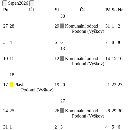
Srpen
2026
Po
Út
St
Čt
Pá
So
Ne
30
27
28
29
Komunální odpad
31
1
2
Podomí (Vyškov)
3
4
5
6
7
8
9
13
10
11
12
Komunální odpad
14
15
16
Podomí (Vyškov)
18
17
Plast
19
20
21
22
23
Podomí (Vyškov)
27
24
25
26
Komunální odpad
28
29
30
Podomí (Vyškov)
31
1
2
3
4
5
6