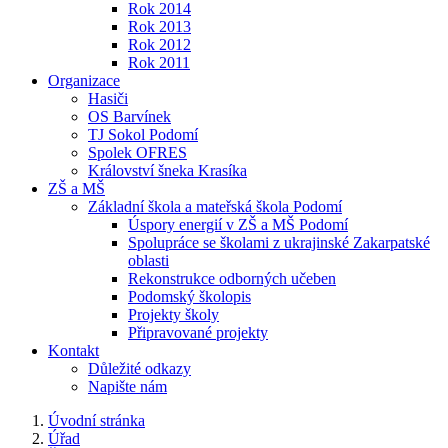
Rok 2014
Rok 2013
Rok 2012
Rok 2011
Organizace
Hasiči
OS Barvínek
TJ Sokol Podomí
Spolek OFRES
Království šneka Krasíka
ZŠ a MŠ
Základní škola a mateřská škola Podomí
Úspory energií v ZŠ a MŠ Podomí
Spolupráce se školami z ukrajinské Zakarpatské
oblasti
Rekonstrukce odborných učeben
Podomský školopis
Projekty školy
Připravované projekty
Kontakt
Důležité odkazy
Napište nám
Úvodní stránka
Úřad