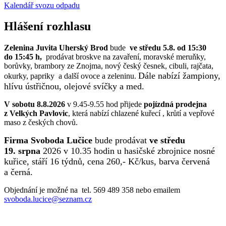
Kalendář svozu odpadu
Hlášení rozhlasu
Zelenina Juvita Uherský Brod
bude
ve středu 5.8. od 15:30
do 15:45 h,
prodávat broskve na zavaření, moravské meruňky,
borůvky, brambory ze Znojma, nový český česnek, cibuli, rajčata,
Dále nabízí žampiony,
okurky, papriky a další ovoce a zeleninu.
hlívu ústřičnou, olejové svíčky a med.
V sobotu 8.8.2026
v 9.45-9.55 hod přijede
pojízdná prodejna
z Velkých Pavlovic
, která nabízí chlazené kuřecí , krůtí a vepřové
maso z českých chovů.
Firma Svoboda Lučice
bude prodávat
ve středu
19. srpna
2026 v 10.35 hodin u hasičské zbrojnice nosné
kuřice, stáří 16 týdnů, cena 260,- Kč/kus, barva červená
a černá.
Objednání je možné na tel. 569 489 358 nebo emailem
svoboda.lucice@seznam.cz