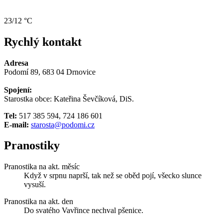
23/12 °C
Rychlý kontakt
Adresa
Podomí 89, 683 04 Drnovice
Spojení:
Starostka obce: Kateřina Ševčíková, DiS.
Tel:
517 385 594, 724 186 601
E-mail:
starosta@podomi.cz
Pranostiky
Pranostika na akt. měsíc
Když v srpnu naprší, tak než se oběd pojí, všecko slunce
vysuší.
Pranostika na akt. den
Do svatého Vavřince nechval pšenice.