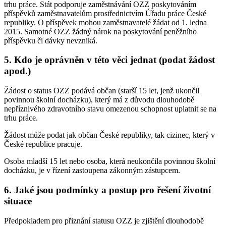
trhu práce. Stát podporuje zaměstnávání OZZ poskytováním
příspěvků zaměstnavatelům prostřednictvím Úřadu práce České
republiky. O příspěvek mohou zaměstnavatelé žádat od 1. ledna
2015. Samotné OZZ žádný nárok na poskytování peněžního
příspěvku či dávky nevzniká.
5. Kdo je oprávněn v této věci jednat (podat žádost
apod.)
Žádost o status OZZ podává občan (starší 15 let, jenž ukončil
povinnou školní docházku), který má z důvodu dlouhodobě
nepříznivého zdravotního stavu omezenou schopnost uplatnit se na
trhu práce.
Žádost může podat jak občan České republiky, tak cizinec, který v
České republice pracuje.
Osoba mladší 15 let nebo osoba, která neukončila povinnou školní
docházku, je v řízení zastoupena zákonným zástupcem.
6. Jaké jsou podmínky a postup pro řešení životní
situace
Předpokladem pro přiznání statusu OZZ je zjištění dlouhodobě