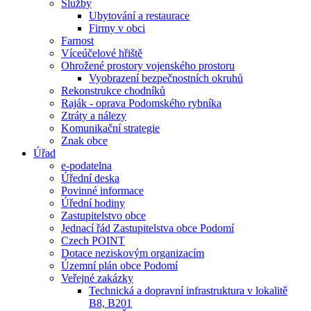
Služby
Ubytování a restaurace
Firmy v obci
Farnost
Víceúčelové hřiště
Ohrožené prostory vojenského prostoru
Vyobrazení bezpečnostních okruhů
Rekonstrukce chodníků
Raják - oprava Podomského rybníka
Ztráty a nálezy
Komunikační strategie
Znak obce
Úřad
e-podatelna
Úřední deska
Povinné informace
Úřední hodiny
Zastupitelstvo obce
Jednací řád Zastupitelstva obce Podomí
Czech POINT
Dotace neziskovým organizacím
Územní plán obce Podomí
Veřejné zakázky
Technická a dopravní infrastruktura v lokalitě
B8, B201