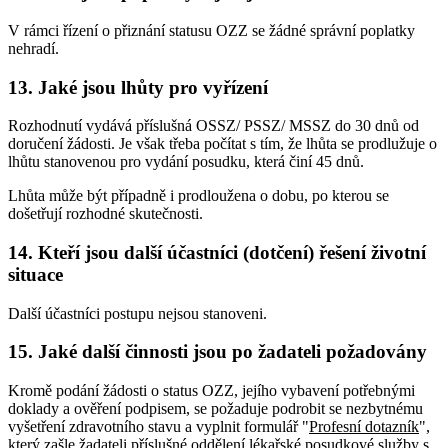
V rámci řízení o přiznání statusu OZZ se žádné správní poplatky
nehradí.
13. Jaké jsou lhůty pro vyřízení
Rozhodnutí vydává příslušná OSSZ/ PSSZ/ MSSZ do 30 dnů od
doručení žádosti. Je však třeba počítat s tím, že lhůta se prodlužuje o
lhůtu stanovenou pro vydání posudku, která činí 45 dnů.
Lhůta může být případně i prodloužena o dobu, po kterou se
došetřují rozhodné skutečnosti.
14. Kteří jsou další účastníci (dotčení) řešení životní
situace
Další účastníci postupu nejsou stanoveni.
15. Jaké další činnosti jsou po žadateli požadovány
Kromě podání žádosti o status OZZ, jejího vybavení potřebnými
doklady a ověření podpisem, se požaduje podrobit se nezbytnému
vyšetření zdravotního stavu a vyplnit formulář "
Profesní dotazník
",
který zašle žadateli příslušné oddělení lékařské posudkové služby s