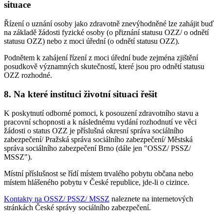
situace
Řízení o uznání osoby jako zdravotně znevýhodněné lze zahájit buď
na základě žádosti fyzické osoby (o přiznání statusu OZZ/ o odnětí
statusu OZZ) nebo z moci úřední (o odnětí statusu OZZ).
Podnětem k zahájení řízení z moci úřední bude zejména zjištění
posudkově významných skutečností, které jsou pro odnětí statusu
OZZ rozhodné.
8. Na které instituci životní situaci řešit
K poskytnutí odborné pomoci, k posouzení zdravotního stavu a
pracovní schopnosti a k následnému vydání rozhodnutí ve věci
žádosti o status OZZ je příslušná okresní správa sociálního
zabezpečení/ Pražská správa sociálního zabezpečení/ Městská
správa sociálního zabezpečení Brno (dále jen "OSSZ/ PSSZ/
MSSZ").
Místní příslušnost se řídí místem trvalého pobytu občana nebo
místem hlášeného pobytu v České republice, jde-li o cizince.
Kontakty na OSSZ/ PSSZ/ MSSZ
naleznete na internetových
stránkách České správy sociálního zabezpečení.