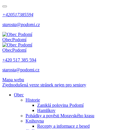
+420517385594
starosta@podomi.cz
Obec
Podomí
Obec
Podomí
+420 517 385 594
starosta@podomi.cz
Mapa webu
Zjednodušená verze stránek nejen pro seniory
Obec
Historie
Zaniklá polovina Podomí
Hamlíkov
Pohádky a pověsti Moravského krasu
Knihovna
Recepty a informace z besed