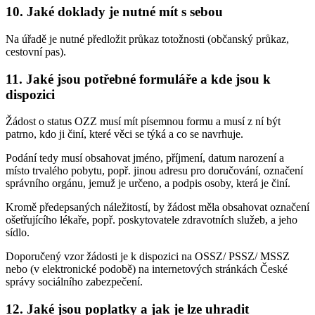
10. Jaké doklady je nutné mít s sebou
Na úřadě je nutné předložit průkaz totožnosti (občanský průkaz,
cestovní pas).
11. Jaké jsou potřebné formuláře a kde jsou k
dispozici
Žádost o status OZZ musí mít písemnou formu a musí z ní být
patrno, kdo ji činí, které věci se týká a co se navrhuje.
Podání tedy musí obsahovat jméno, příjmení, datum narození a
místo trvalého pobytu, popř. jinou adresu pro doručování, označení
správního orgánu, jemuž je určeno, a podpis osoby, která je činí.
Kromě předepsaných náležitostí, by žádost měla obsahovat označení
ošetřujícího lékaře, popř. poskytovatele zdravotních služeb, a jeho
sídlo.
Doporučený vzor žádosti je k dispozici na OSSZ/ PSSZ/ MSSZ
nebo (v elektronické podobě) na internetových stránkách České
správy sociálního zabezpečení.
12. Jaké jsou poplatky a jak je lze uhradit