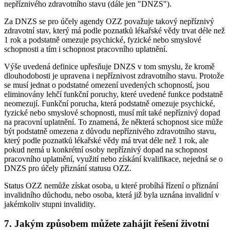
nepříznivého zdravotního stavu (dále jen "DNZS").
Za DNZS se pro účely agendy OZZ považuje takový nepříznivý
zdravotní stav, který má podle poznatků lékařské vědy trvat déle než
1 rok a podstatně omezuje psychické, fyzické nebo smyslové
schopnosti a tím i schopnost pracovního uplatnění.
Výše uvedená definice upřesňuje DNZS v tom smyslu, že kromě
dlouhodobosti je upravena i nepříznivost zdravotního stavu. Protože
se musí jednat o podstatné omezení uvedených schopností, jsou
eliminovány lehčí funkční poruchy, které uvedené funkce podstatně
neomezují. Funkční porucha, která podstatně omezuje psychické,
fyzické nebo smyslové schopnosti, musí mít také nepříznivý dopad
na pracovní uplatnění. To znamená, že některá schopnost sice může
být podstatně omezena z důvodu nepříznivého zdravotního stavu,
který podle poznatků lékařské vědy má trvat déle než 1 rok, ale
pokud nemá u konkrétní osoby nepříznivý dopad na schopnost
pracovního uplatnění, využití nebo získání kvalifikace, nejedná se o
DNZS pro účely přiznání statusu OZZ.
Status OZZ nemůže získat osoba, u které probíhá řízení o přiznání
invalidního důchodu, nebo osoba, která již byla uznána invalidní v
jakémkoliv stupni invalidity.
7. Jakým způsobem můžete zahájit řešení životní