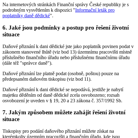
Na internetových stránkách Finanční správy České republiky je s
podrobným vysvětlením k dispozici "
Informační leták pro
poplatníky daně dědické
".
6. Jaké jsou podmínky a postup pro řešení životní
situace
Daňové přiznání k dani dědické jste jako poplatník povinen podat v
zákonem stanovené lhůtě (viz bod 13) územnímu pracovišti místně
příslušného finančního úřadu nebo příslušnému finančnímu úřadu
(dále též "správce daně").
Daňové přiznání lze platně podat (osobně, poštou) pouze na
předepsaném daňovém tiskopisu (viz bod 11).
Daňové přiznání k dani dědické se nepodává, jestliže je nabytí
majetku děděním od daně dědické zcela osvobozeno; rozsah
osvobození je uveden v § 19, 20 a 23 zákona č. 357/1992 Sb.
7. Jakým způsobem můžete zahájit řešení životní
situace
Tiskopisy pro podání daňového přiznání můžete získat na
kterémkoliv územním pracovišti a finančním úřadu, kde jsou