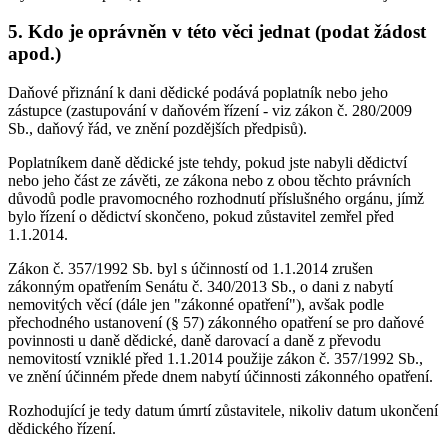
5. Kdo je oprávněn v této věci jednat (podat žádost
apod.)
Daňové přiznání k dani dědické podává poplatník nebo jeho
zástupce (zastupování v daňovém řízení - viz zákon č. 280/2009
Sb., daňový řád, ve znění pozdějších předpisů).
Poplatníkem daně dědické jste tehdy, pokud jste nabyli dědictví
nebo jeho část ze závěti, ze zákona nebo z obou těchto právních
důvodů podle pravomocného rozhodnutí příslušného orgánu, jímž
bylo řízení o dědictví skončeno, pokud zůstavitel zemřel před
1.1.2014.
Zákon č. 357/1992 Sb. byl s účinností od 1.1.2014 zrušen
zákonným opatřením Senátu č. 340/2013 Sb., o dani z nabytí
nemovitých věcí (dále jen "zákonné opatření"), avšak podle
přechodného ustanovení (§ 57) zákonného opatření se pro daňové
povinnosti u daně dědické, daně darovací a daně z převodu
nemovitostí vzniklé před 1.1.2014 použije zákon č. 357/1992 Sb.,
ve znění účinném přede dnem nabytí účinnosti zákonného opatření.
Rozhodující je tedy datum úmrtí zůstavitele, nikoliv datum ukončení
dědického řízení.