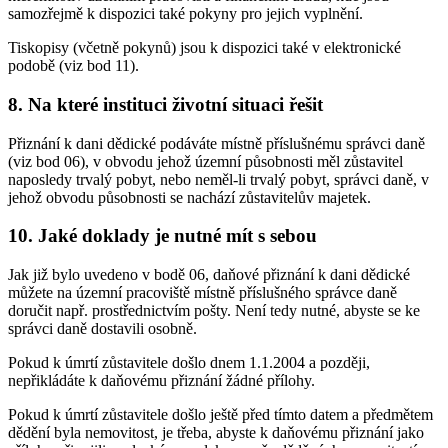
samozřejmě k dispozici také pokyny pro jejich vyplnění.
Tiskopisy (včetně pokynů) jsou k dispozici také v elektronické
podobě (viz bod 11).
8. Na které instituci životní situaci řešit
Přiznání k dani dědické podáváte místně příslušnému správci daně
(viz bod 06), v obvodu jehož územní působnosti měl zůstavitel
naposledy trvalý pobyt, nebo neměl-li trvalý pobyt, správci daně, v
jehož obvodu působnosti se nachází zůstavitelův majetek.
10. Jaké doklady je nutné mít s sebou
Jak již bylo uvedeno v bodě 06, daňové přiznání k dani dědické
můžete na územní pracoviště místně příslušného správce daně
doručit např. prostřednictvím pošty. Není tedy nutné, abyste se ke
správci daně dostavili osobně.
Pokud k úmrtí zůstavitele došlo dnem 1.1.2004 a později,
nepřikládáte k daňovému přiznání žádné přílohy.
Pokud k úmrtí zůstavitele došlo ještě před tímto datem a předmětem
dědění byla nemovitost, je třeba, abyste k daňovému přiznání jako