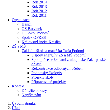
Rok 2014
Rok 2013
Rok 2012
Rok 2011
Organizace
Hasiči
OS Barvínek
TJ Sokol Podomí
Spolek OFRES
Království šneka Krasíka
ZŠ a MŠ
Základní škola a mateřská škola Podomí
Úspory energií v ZŠ a MŠ Podomí
Spolupráce se školami z ukrajinské Zakarpatské
oblasti
Rekonstrukce odborných učeben
Podomský školopis
Projekty školy
Připravované projekty
Kontakt
Důležité odkazy
Napište nám
Úvodní stránka
Úřad