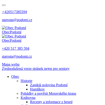
+420517385594
starosta@podomi.cz
Obec
Podomí
Obec
Podomí
+420 517 385 594
starosta@podomi.cz
Mapa webu
Zjednodušená verze stránek nejen pro seniory
Obec
Historie
Zaniklá polovina Podomí
Hamlíkov
Pohádky a pověsti Moravského krasu
Knihovna
Recepty a informace z besed