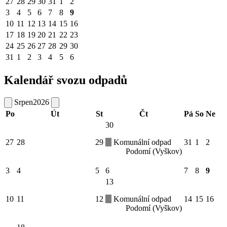
27
28
29
30
31
1
2
3
4
5
6
7
8
9
10
11
12
13
14
15
16
17
18
19
20
21
22
23
24
25
26
27
28
29
30
31
1
2
3
4
5
6
Kalendář svozu odpadů
Srpen
2026
Po
Út
St
Čt
Pá
So
Ne
30
27
28
29
Komunální odpad
31
1
2
Podomí (Vyškov)
3
4
5
6
7
8
9
13
10
11
12
Komunální odpad
14
15
16
Podomí (Vyškov)