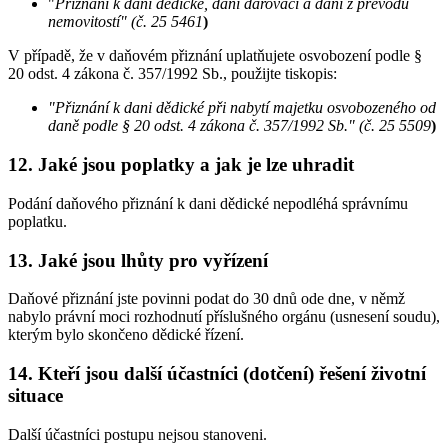
"
Přiznání k dani dědické, dani darovací a dani z převodu
nemovitostí" (č. 25 5461
)
V případě, že v daňovém přiznání uplatňujete osvobození podle §
20 odst. 4 zákona č. 357/1992 Sb., použijte tiskopis:
"Přiznání k dani dědické při nabytí majetku osvobozeného od
daně podle § 20 odst. 4 zákona č. 357/1992 Sb." (č. 25 5509
)
12. Jaké jsou poplatky a jak je lze uhradit
Podání daňového přiznání k dani dědické nepodléhá správnímu
poplatku.
13. Jaké jsou lhůty pro vyřízení
Daňové přiznání jste povinni podat do 30 dnů ode dne, v němž
nabylo právní moci rozhodnutí příslušného orgánu (usnesení soudu),
kterým bylo skončeno dědické řízení.
14. Kteří jsou další účastníci (dotčení) řešení životní
situace
Další účastníci postupu nejsou stanoveni.