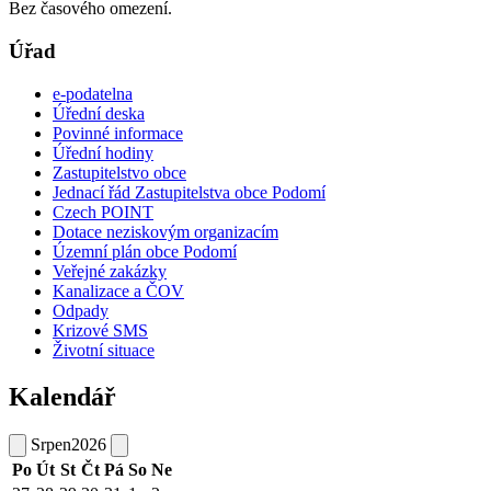
Bez časového omezení.
Úřad
e-podatelna
Úřední deska
Povinné informace
Úřední hodiny
Zastupitelstvo obce
Jednací řád Zastupitelstva obce Podomí
Czech POINT
Dotace neziskovým organizacím
Územní plán obce Podomí
Veřejné zakázky
Kanalizace a ČOV
Odpady
Krizové SMS
Životní situace
Kalendář
Srpen
2026
Po
Út
St
Čt
Pá
So
Ne