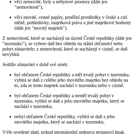
věci nemovité, byty a nebytové prostory (dále jen
"nemovitosti"),
věci movité, cenné papíry, peněžní prostředky v české a cizí
měně, pohledávky, majetková práva a jiné majetkové hodnoty
(dále jen "movitý majetek").
Z nemovitostí, které se nacházejí na území České republiky (dále jen
"tuzemsko"), se vybere daň bez ohledu na státní občanství nebo
pobyt zůstavitele; z nemovitostí, které se nacházejí v cizině, se daň
nevybírá.
Jestliže zůstavitel v době své smrti:
byl občanem České republiky a měl trvalý pobyt v tuzemsku,
vybírá se daň z celého jeho movitého majetku bez ohledu na
to, zda se tento majetek nachází v tuzemsku nebo v cizině,
byl občanem České republiky a neměl trvalý pobyt v
tuzemsku, vybírá se daň z jeho movitého majetku, který se
nachází v tuzemsku,
nebyl občanem České republiky, vybírá se daň z jeho
movitého majetku, který se nachází v tuzemsku.
Výše uvedené platí, pokud mezinárodní smlouva nestanoví jinak.