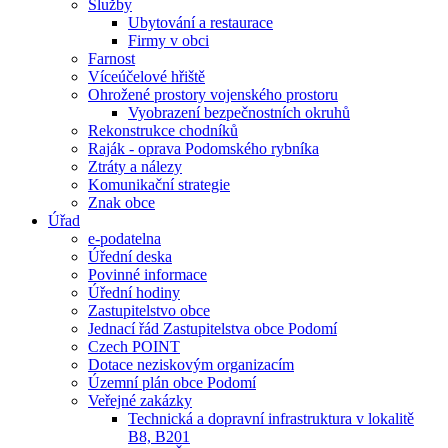
Služby
Ubytování a restaurace
Firmy v obci
Farnost
Víceúčelové hřiště
Ohrožené prostory vojenského prostoru
Vyobrazení bezpečnostních okruhů
Rekonstrukce chodníků
Raják - oprava Podomského rybníka
Ztráty a nálezy
Komunikační strategie
Znak obce
Úřad
e-podatelna
Úřední deska
Povinné informace
Úřední hodiny
Zastupitelstvo obce
Jednací řád Zastupitelstva obce Podomí
Czech POINT
Dotace neziskovým organizacím
Územní plán obce Podomí
Veřejné zakázky
Technická a dopravní infrastruktura v lokalitě
B8, B201