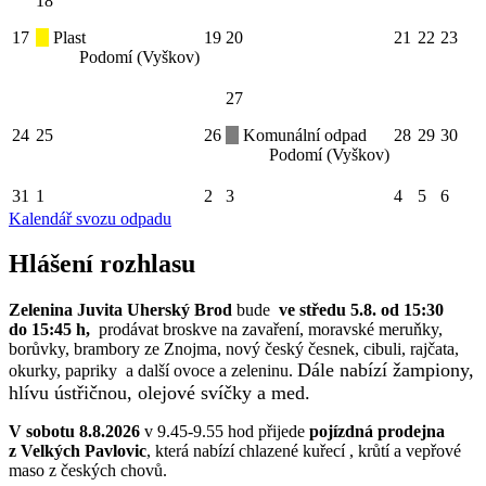
18
17
Plast
19
20
21
22
23
Podomí (Vyškov)
27
24
25
26
Komunální odpad
28
29
30
Podomí (Vyškov)
31
1
2
3
4
5
6
Kalendář svozu odpadu
Hlášení rozhlasu
Zelenina Juvita Uherský Brod
bude
ve středu 5.8. od 15:30
do 15:45 h,
prodávat broskve na zavaření, moravské meruňky,
borůvky, brambory ze Znojma, nový český česnek, cibuli, rajčata,
Dále nabízí žampiony,
okurky, papriky a další ovoce a zeleninu.
hlívu ústřičnou, olejové svíčky a med.
V sobotu 8.8.2026
v 9.45-9.55 hod přijede
pojízdná prodejna
z Velkých Pavlovic
, která nabízí chlazené kuřecí , krůtí a vepřové
maso z českých chovů.