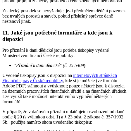
přílohu připojili znalecký posudek o ceně zděděných nemovitostí.
Znalecký posudek se nevyžaduje, je-li předmětem dědění pozemek
bez trvalých porostů a staveb, pokud příslušný správce daně
nestanoví jinak.
11. Jaké jsou potřebné formuláře a kde jsou k
dispozici
Pro přiznání k dani dědické jsou potřeba tiskopisy vydané
Ministerstvem financí České republiky:
"Přiznání k dani dědické" (č. 25 5409
)
Uvedené tiskopisy jsou k dispozici na
internetových stránkách
Finanční správy České republiky
, kde si je můžete (ve formátu
Adobe PDF) stáhnout a vytisknout; pouze některé jsou k dispozici
na územních pracovištích finančních úřadů a na finančních úřadech.
Lze využít také možnosti interaktivního vyplnění některých
formulářů.
V případě, že v daňovém přiznání uplatňujete osvobození od daně
podle § 20 (s výjimkou odst. 1) a § 23 odst. 2 zákona č. 357/1992
Sb., použijte namísto shora uvedeného tiskopisu: