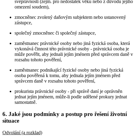
svéprávnosti (zejm. pro nedostatek věku nebo z důvodu jejího
omezení soudem),
zmocněnec zvolený daňovým subjektem nebo ustanovený
zástupce,
společný zmocněnec či společný zástupce,
zaměstnanec právnické osoby nebo jiná fyzická osoba, která
vykonává činnost této právnické osoby - právnická osoba je
může pověřit, aby jednali jejím jménem před správcem daně v
rozsahu tohoto pověření,
zaměstnanec podnikající fyzické osoby nebo jiná fyzická
osoba pověřená k tomu, aby jednala jejím jménem před
správcem daně v rozsahu tohoto pověření,
prokurista právnické osoby - při správě daní je oprávněn
jednat jejím jménem, může-li podle udělené prokury jednat
samostatně.
6. Jaké jsou podmínky a postup pro řešení životní
situace
Odvolání (a rozklad)