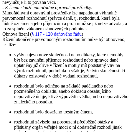
nevylučuje-li to povaha věci.
- K čemu slouží mimořádné opravné prostředky:
Mimořádnými opravnými prostředky lze napadnout výhradně
pravomocná rozhodnutí správce daně, tj. rozhodnutí, která byla
řádně oznámena jeho příjemcům a proti nimž se již nelze odvolat, a
to za splnění zákonem stanovených podmínek.
Obnova řízení
(
§ 117 - 120 daňového řádu
)
Řízení ukončené pravomocným rozhodnutím může být obnoveno,
jestliže:
vyšly najevo nové skutečnosti nebo důkazy, které nemohly
být bez zavinění příjemce rozhodnutí nebo správce daně
uplatněny již dříve v řízení a mohly mít podstatný vliv na
výrok rozhodnutí, podmínkou však je, že tyto skutečnosti či
důkazy existovaly v době vydání rozhodnutí,
rozhodnutí bylo učiněno na základě padělaného nebo
pozměněného dokladu, anebo dokladu obsahujícího
nepravdivé údaje, křivé výpovědi svědka, nebo nepravdivého
znaleckého posudku,
rozhodnutí bylo dosaženo trestným činem,
rozhodnutí záviselo na posouzení předběžné otázky a
příslušný orgán veřejné moci o ní dodatečně rozhodl jinak