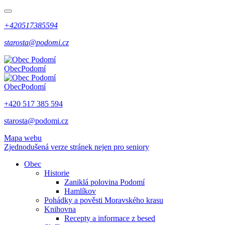
+420517385594
starosta@podomi.cz
Obec
Podomí
Obec
Podomí
+420 517 385 594
starosta@podomi.cz
Mapa webu
Zjednodušená verze stránek nejen pro seniory
Obec
Historie
Zaniklá polovina Podomí
Hamlíkov
Pohádky a pověsti Moravského krasu
Knihovna
Recepty a informace z besed