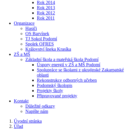
Rok 2014
Rok 2013
Rok 2012
Rok 2011
Organizace
Hasiči
OS Barvínek
TJ Sokol Podomí
Spolek OFRES
Království šneka Krasíka
ZŠ a MŠ
Základní škola a mateřská škola Podomí
Úspory energií v ZŠ a MŠ Podomí
Spolupráce se školami z ukrajinské Zakarpatské
oblasti
Rekonstrukce odborných učeben
Podomský školopis
Projekty školy
Připravované projekty
Kontakt
Důležité odkazy
Napište nám
Úvodní stránka
Úřad