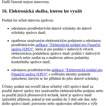
Další činnosti nejsou stanoveny.
16. Elektronická služba, kterou lze využít
Podání lze učinit datovou zprávou:
odeslanou prostřednictvím datové schránky do datové
schránky správce daně,
opatřenou uznávaným elektronickým podpisem a odeslanou
prostřednictvím
aplikace "Elektronická podání pro Finanční
správu (EPO)"
, která je pro podání v daňových věcech
elektronickou podatelnou správce daně; podání v daňových
věcech nelze zasílat na e-mailovou adresu podatelny
konkrétního správce daně,
odeslanou prostřednictvím
aplikace "Elektronická podání pro
Finanční správu (EPO)"
s ověřením identity podatele
způsobem, kterým se lze přihlásit do jeho datové schránky.
Účinky podání má rovněž úkon učiněný vůči správci daně za
použití datové zprávy bez uznávaného elektronického podpisu nebo
za použití jiných přenosových technik, které je správce daně
způsobilý přijmout, pokud je toto podání do 5 dnů ode dne, kdy
došlo správci daně, potvrzeno nebo opakováno některým z výše