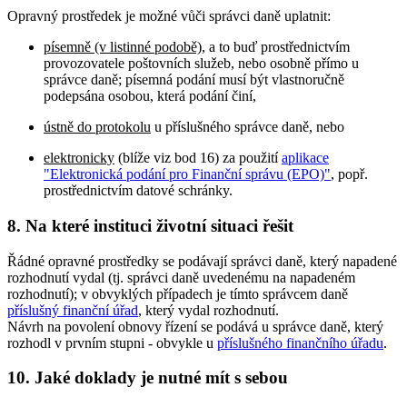
Opravný prostředek je možné vůči správci daně uplatnit:
písemně (v listinné podobě)
, a to buď prostřednictvím
provozovatele poštovních služeb, nebo osobně přímo u
správce daně; písemná podání musí být vlastnoručně
podepsána osobou, která podání činí,
ústně do protokolu
u příslušného správce daně, nebo
elektronicky
(blíže viz bod 16) za použití
aplikace
"Elektronická podání pro Finanční správu (EPO)"
, popř.
prostřednictvím datové schránky.
8. Na které instituci životní situaci řešit
Řádné opravné prostředky se podávají správci daně, který napadené
rozhodnutí vydal (tj. správci daně uvedenému na napadeném
rozhodnutí); v obvyklých případech je tímto správcem daně
příslušný finanční úřad
, který vydal rozhodnutí.
Návrh na povolení obnovy řízení se podává u správce daně, který
rozhodl v prvním stupni - obvykle u
příslušného finančního úřadu
.
10. Jaké doklady je nutné mít s sebou