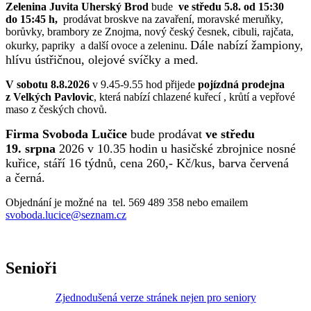
Zelenina Juvita Uherský Brod
bude
ve středu 5.8. od 15:30
do 15:45 h,
prodávat broskve na zavaření, moravské meruňky,
borůvky, brambory ze Znojma, nový český česnek, cibuli, rajčata,
Dále nabízí žampiony,
okurky, papriky a další ovoce a zeleninu.
hlívu ústřičnou, olejové svíčky a med.
V sobotu 8.8.2026
v 9.45-9.55 hod přijede
pojízdná prodejna
z Velkých Pavlovic
, která nabízí chlazené kuřecí , krůtí a vepřové
maso z českých chovů.
Firma Svoboda Lučice
bude prodávat
ve středu
19. srpna
2026 v 10.35 hodin u hasičské zbrojnice nosné
kuřice, stáří 16 týdnů, cena 260,- Kč/kus, barva červená
a černá.
Objednání je možné na tel. 569 489 358 nebo emailem
svoboda.lucice@seznam.cz
Senioři
Zjednodušená verze stránek nejen pro seniory