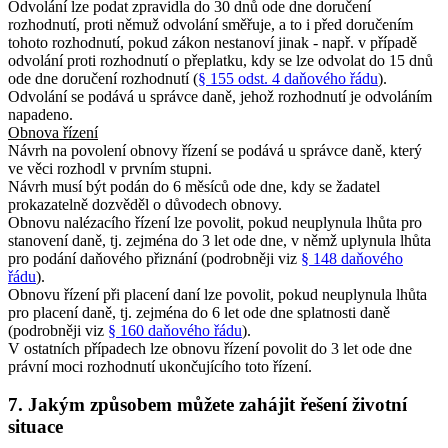
Odvolání lze podat zpravidla do 30 dnů ode dne doručení
rozhodnutí, proti němuž odvolání směřuje, a to i před doručením
tohoto rozhodnutí, pokud zákon nestanoví jinak - např. v případě
odvolání proti rozhodnutí o přeplatku, kdy se lze odvolat do 15 dnů
ode dne doručení rozhodnutí (
§ 155 odst. 4 daňového řádu
).
Odvolání se podává u správce daně, jehož rozhodnutí je odvoláním
napadeno.
Obnova řízení
Návrh na povolení obnovy řízení se podává u správce daně, který
ve věci rozhodl v prvním stupni.
Návrh musí být podán do 6 měsíců ode dne, kdy se žadatel
prokazatelně dozvěděl o důvodech obnovy.
Obnovu nalézacího řízení lze povolit, pokud neuplynula lhůta pro
stanovení daně, tj. zejména do 3 let ode dne, v němž uplynula lhůta
pro podání daňového přiznání (podrobněji viz
§ 148 daňového
řádu
).
Obnovu řízení při placení daní lze povolit, pokud neuplynula lhůta
pro placení daně, tj. zejména do 6 let ode dne splatnosti daně
(podrobněji viz
§ 160 daňového řádu
).
V ostatních případech lze obnovu řízení povolit do 3 let ode dne
právní moci rozhodnutí ukončujícího toto řízení.
7. Jakým způsobem můžete zahájit řešení životní
situace