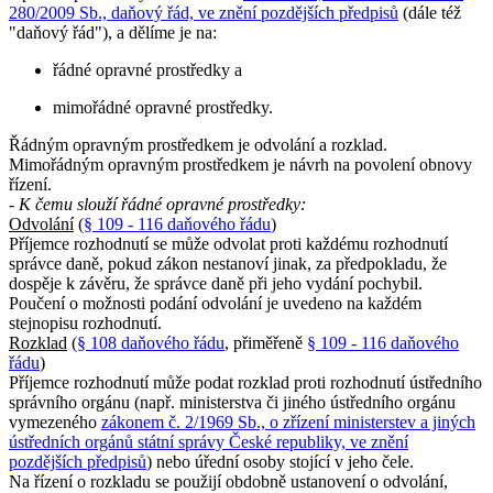
280/2009 Sb., daňový řád, ve znění pozdějších předpisů
(dále též
"daňový řád"), a dělíme je na:
řádné opravné prostředky a
mimořádné opravné prostředky.
Řádným opravným prostředkem je odvolání a rozklad.
Mimořádným opravným prostředkem je návrh na povolení obnovy
řízení.
- K čemu slouží řádné opravné prostředky:
Odvolání
(
§ 109 - 116 daňového řádu
)
Příjemce rozhodnutí se může odvolat proti každému rozhodnutí
správce daně, pokud zákon nestanoví jinak, za předpokladu, že
dospěje k závěru, že správce daně při jeho vydání pochybil.
Poučení o možnosti podání odvolání je uvedeno na každém
stejnopisu rozhodnutí.
Rozklad
(
§ 108 daňového řádu
, přiměřeně
§ 109 - 116 daňového
řádu
)
Příjemce rozhodnutí může podat rozklad proti rozhodnutí ústředního
správního orgánu (např. ministerstva či jiného ústředního orgánu
vymezeného
zákonem č. 2/1969 Sb., o zřízení ministerstev a jiných
ústředních orgánů státní správy České republiky, ve znění
pozdějších předpisů
) nebo úřední osoby stojící v jeho čele.
Na řízení o rozkladu se použijí obdobně ustanovení o odvolání,