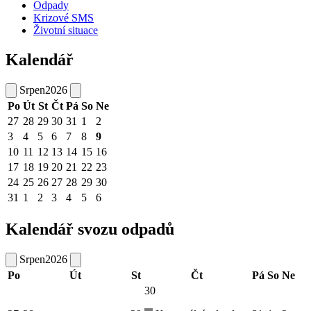
Odpady
Krizové SMS
Životní situace
Kalendář
Srpen
2026
Po
Út
St
Čt
Pá
So
Ne
27
28
29
30
31
1
2
3
4
5
6
7
8
9
10
11
12
13
14
15
16
17
18
19
20
21
22
23
24
25
26
27
28
29
30
31
1
2
3
4
5
6
Kalendář svozu odpadů
Srpen
2026
Po
Út
St
Čt
Pá
So
Ne
30