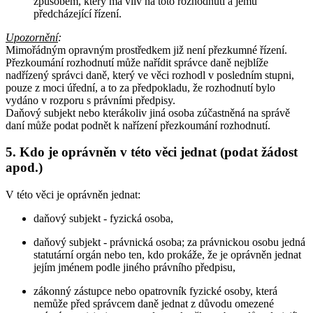
způsobem, který má vliv na toto rozhodnutí a jemu
předcházející řízení.
Upozornění
:
Mimořádným opravným prostředkem již není přezkumné řízení.
Přezkoumání rozhodnutí může nařídit správce daně nejblíže
nadřízený správci daně, který ve věci rozhodl v posledním stupni,
pouze z moci úřední, a to za předpokladu, že rozhodnutí bylo
vydáno v rozporu s právními předpisy.
Daňový subjekt nebo kterákoliv jiná osoba zúčastněná na správě
daní může podat podnět k nařízení přezkoumání rozhodnutí.
5. Kdo je oprávněn v této věci jednat (podat žádost
apod.)
V této věci je oprávněn jednat:
daňový subjekt - fyzická osoba,
daňový subjekt - právnická osoba; za právnickou osobu jedná
statutární orgán nebo ten, kdo prokáže, že je oprávněn jednat
jejím jménem podle jiného právního předpisu,
zákonný zástupce nebo opatrovník fyzické osoby, která
nemůže před správcem daně jednat z důvodu omezené