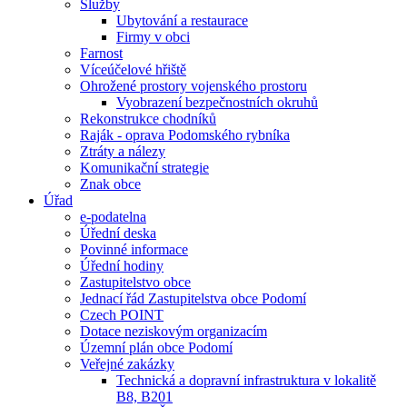
Služby
Ubytování a restaurace
Firmy v obci
Farnost
Víceúčelové hřiště
Ohrožené prostory vojenského prostoru
Vyobrazení bezpečnostních okruhů
Rekonstrukce chodníků
Raják - oprava Podomského rybníka
Ztráty a nálezy
Komunikační strategie
Znak obce
Úřad
e-podatelna
Úřední deska
Povinné informace
Úřední hodiny
Zastupitelstvo obce
Jednací řád Zastupitelstva obce Podomí
Czech POINT
Dotace neziskovým organizacím
Územní plán obce Podomí
Veřejné zakázky
Technická a dopravní infrastruktura v lokalitě
B8, B201