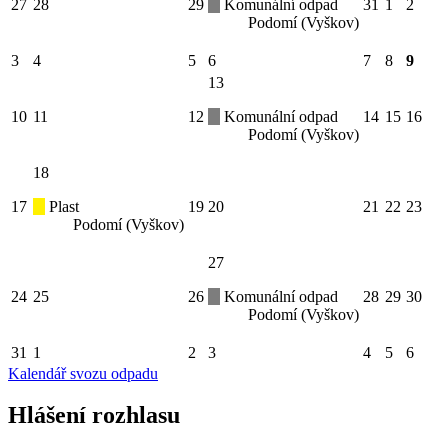
27
28
29
Komunální odpad
31
1
2
Podomí (Vyškov)
3
4
5
6
7
8
9
13
10
11
12
Komunální odpad
14
15
16
Podomí (Vyškov)
18
17
Plast
19
20
21
22
23
Podomí (Vyškov)
27
24
25
26
Komunální odpad
28
29
30
Podomí (Vyškov)
31
1
2
3
4
5
6
Kalendář svozu odpadu
Hlášení rozhlasu