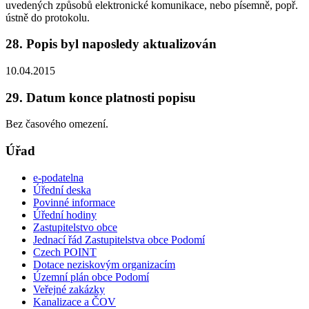
uvedených způsobů elektronické komunikace, nebo písemně, popř.
ústně do protokolu.
28. Popis byl naposledy aktualizován
10.04.2015
29. Datum konce platnosti popisu
Bez časového omezení.
Úřad
e-podatelna
Úřední deska
Povinné informace
Úřední hodiny
Zastupitelstvo obce
Jednací řád Zastupitelstva obce Podomí
Czech POINT
Dotace neziskovým organizacím
Územní plán obce Podomí
Veřejné zakázky
Kanalizace a ČOV