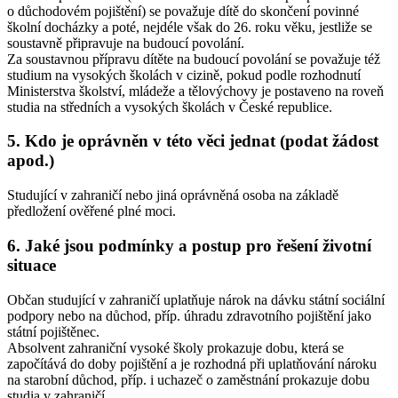
o důchodovém pojištění) se považuje dítě do skončení povinné
školní docházky a poté, nejdéle však do 26. roku věku, jestliže se
soustavně připravuje na budoucí povolání.
Za soustavnou přípravu dítěte na budoucí povolání se považuje též
studium na vysokých školách v cizině, pokud podle rozhodnutí
Ministerstva školství, mládeže a tělovýchovy je postaveno na roveň
studia na středních a vysokých školách v České republice.
5. Kdo je oprávněn v této věci jednat (podat žádost
apod.)
Studující v zahraničí nebo jiná oprávněná osoba na základě
předložení ověřené plné moci.
6. Jaké jsou podmínky a postup pro řešení životní
situace
Občan studující v zahraničí uplatňuje nárok na dávku státní sociální
podpory nebo na důchod, příp. úhradu zdravotního pojištění jako
státní pojištěnec.
Absolvent zahraniční vysoké školy prokazuje dobu, která se
započítává do doby pojištění a je rozhodná při uplatňování nároku
na starobní důchod, příp. i uchazeč o zaměstnání prokazuje dobu
studia v zahraničí.