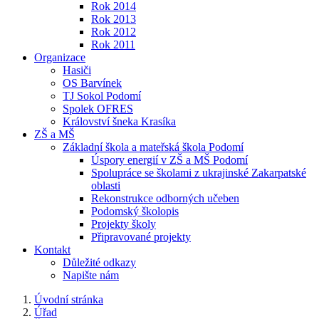
Rok 2014
Rok 2013
Rok 2012
Rok 2011
Organizace
Hasiči
OS Barvínek
TJ Sokol Podomí
Spolek OFRES
Království šneka Krasíka
ZŠ a MŠ
Základní škola a mateřská škola Podomí
Úspory energií v ZŠ a MŠ Podomí
Spolupráce se školami z ukrajinské Zakarpatské
oblasti
Rekonstrukce odborných učeben
Podomský školopis
Projekty školy
Připravované projekty
Kontakt
Důležité odkazy
Napište nám
Úvodní stránka
Úřad