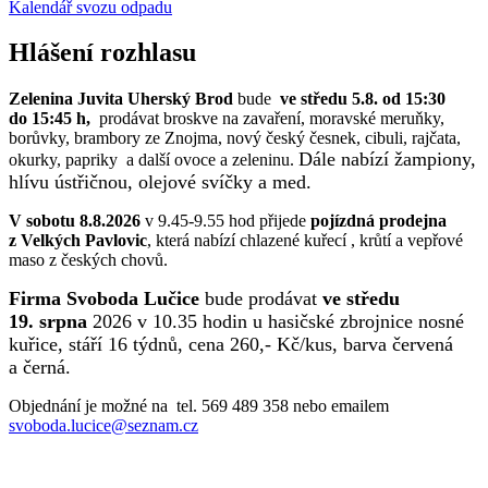
Kalendář svozu odpadu
Hlášení rozhlasu
Zelenina Juvita Uherský Brod
bude
ve středu 5.8. od 15:30
do 15:45 h,
prodávat broskve na zavaření, moravské meruňky,
borůvky, brambory ze Znojma, nový český česnek, cibuli, rajčata,
Dále nabízí žampiony,
okurky, papriky a další ovoce a zeleninu.
hlívu ústřičnou, olejové svíčky a med.
V sobotu 8.8.2026
v 9.45-9.55 hod přijede
pojízdná prodejna
z Velkých Pavlovic
, která nabízí chlazené kuřecí , krůtí a vepřové
maso z českých chovů.
Firma Svoboda Lučice
bude prodávat
ve středu
19. srpna
2026 v 10.35 hodin u hasičské zbrojnice nosné
kuřice, stáří 16 týdnů, cena 260,- Kč/kus, barva červená
a černá.
Objednání je možné na tel. 569 489 358 nebo emailem
svoboda.lucice@seznam.cz