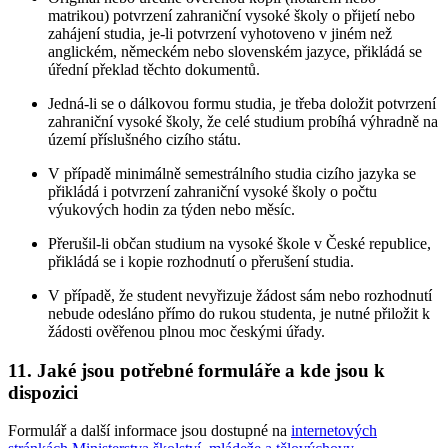
matrikou) potvrzení zahraniční vysoké školy o přijetí nebo
zahájení studia, je-li potvrzení vyhotoveno v jiném než
anglickém, německém nebo slovenském jazyce, přikládá se
úřední překlad těchto dokumentů.
Jedná-li se o dálkovou formu studia, je třeba doložit potvrzení
zahraniční vysoké školy, že celé studium probíhá výhradně na
území příslušného cizího státu.
V případě minimálně semestrálního studia cizího jazyka se
přikládá i potvrzení zahraniční vysoké školy o počtu
výukových hodin za týden nebo měsíc.
Přerušil-li občan studium na vysoké škole v České republice,
přikládá se i kopie rozhodnutí o přerušení studia.
V případě, že student nevyřizuje žádost sám nebo rozhodnutí
nebude odesláno přímo do rukou studenta, je nutné přiložit k
žádosti ověřenou plnou moc českými úřady.
11. Jaké jsou potřebné formuláře a kde jsou k
dispozici
Formulář a další informace jsou dostupné na
internetových