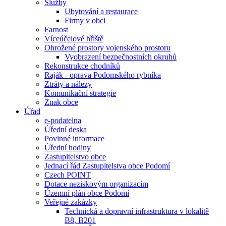
Služby
Ubytování a restaurace
Firmy v obci
Farnost
Víceúčelové hřiště
Ohrožené prostory vojenského prostoru
Vyobrazení bezpečnostních okruhů
Rekonstrukce chodníků
Raják - oprava Podomského rybníka
Ztráty a nálezy
Komunikační strategie
Znak obce
Úřad
e-podatelna
Úřední deska
Povinné informace
Úřední hodiny
Zastupitelstvo obce
Jednací řád Zastupitelstva obce Podomí
Czech POINT
Dotace neziskovým organizacím
Územní plán obce Podomí
Veřejné zakázky
Technická a dopravní infrastruktura v lokalitě
B8, B201