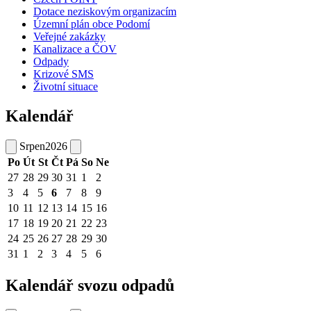
Dotace neziskovým organizacím
Územní plán obce Podomí
Veřejné zakázky
Kanalizace a ČOV
Odpady
Krizové SMS
Životní situace
Kalendář
Srpen
2026
Po
Út
St
Čt
Pá
So
Ne
27
28
29
30
31
1
2
3
4
5
6
7
8
9
10
11
12
13
14
15
16
17
18
19
20
21
22
23
24
25
26
27
28
29
30
31
1
2
3
4
5
6
Kalendář svozu odpadů