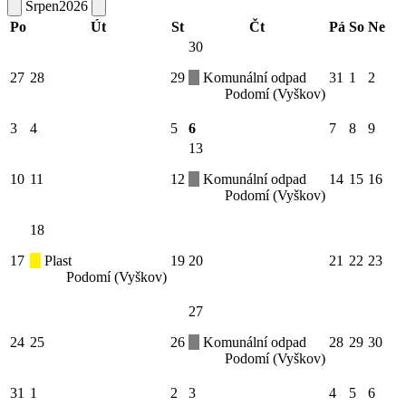
Srpen
2026
Po
Út
St
Čt
Pá
So
Ne
30
27
28
29
Komunální odpad
31
1
2
Podomí (Vyškov)
3
4
5
6
7
8
9
13
10
11
12
Komunální odpad
14
15
16
Podomí (Vyškov)
18
17
Plast
19
20
21
22
23
Podomí (Vyškov)
27
24
25
26
Komunální odpad
28
29
30
Podomí (Vyškov)
31
1
2
3
4
5
6