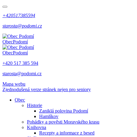
+420517385594
starosta@podomi.cz
Obec
Podomí
Obec
Podomí
+420 517 385 594
starosta@podomi.cz
Mapa webu
Zjednodušená verze stránek nejen pro seniory
Obec
Historie
Zaniklá polovina Podomí
Hamlíkov
Pohádky a pověsti Moravského krasu
Knihovna
Recepty a informace z besed