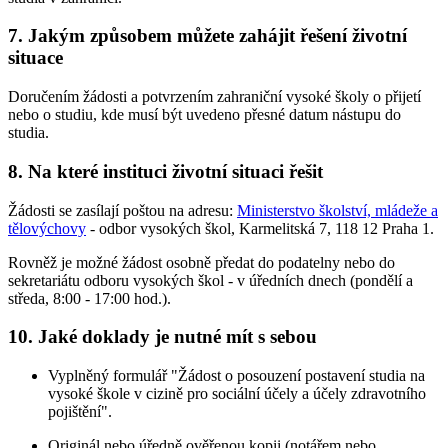
7. Jakým způsobem můžete zahájit řešení životní
situace
Doručením žádosti a potvrzením zahraniční vysoké školy o přijetí
nebo o studiu, kde musí být uvedeno přesné datum nástupu do
studia.
8. Na které instituci životní situaci řešit
Žádosti se zasílají poštou na adresu:
Ministerstvo školství, mládeže a
tělovýchovy
- odbor vysokých škol, Karmelitská 7, 118 12 Praha 1.
Rovněž je možné žádost osobně předat do podatelny nebo do
sekretariátu odboru vysokých škol - v úředních dnech (pondělí a
středa, 8:00 - 17:00 hod.).
10. Jaké doklady je nutné mít s sebou
Vyplněný formulář "Žádost o posouzení postavení studia na
vysoké škole v cizině pro sociální účely a účely zdravotního
pojištění".
Originál nebo úředně ověřenou kopii (notářem nebo