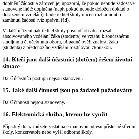
doplnění žádosti a zároveň jej upozorní, že pokud nebude žádost ve
stanovené lhůtě doplněna (např. pokud nebude doložen doklad o
dosaženém vzdělání), bude ředitel školy nucen rozhodnout o
zamítnutí žádosti (viz správní řád).
V dalším řízení pak ředitel školy posoudí obsah a rozsah
absolvovaného vzdělání žáka (studenta) ve vztahu k současnému
studijnímu či učebnímu oboru, případně ověří znalosti žáka
(studenta) z předchozího vzdělání rozdílovou zkouškou.
14. Kteří jsou další účastníci (dotčení) řešení životní
situace
Další účastníci postupu nejsou stanoveni.
15. Jaké další činnosti jsou po žadateli požadovány
Další činnosti nejsou stanoveny.
16. Elektronická služba, kterou lze využít
Případný dotaz můžete zaslat na e-mailovou adresu příslušné střední
školy, konzervatoře nebo vyšší odborné školy.