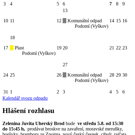
3
4
5
6
7
8
9
13
10
11
12
Komunální odpad
14
15
16
Podomí (Vyškov)
18
17
Plast
19
20
21
22
23
Podomí (Vyškov)
27
24
25
26
Komunální odpad
28
29
30
Podomí (Vyškov)
31
1
2
3
4
5
6
Kalendář svozu odpadu
Hlášení rozhlasu
Zelenina Juvita Uherský Brod
bude
ve středu 5.8. od 15:30
do 15:45 h,
prodávat broskve na zavaření, moravské meruňky,
borůvky, brambory ze Znojma, nový český česnek, cibuli, rajčata,