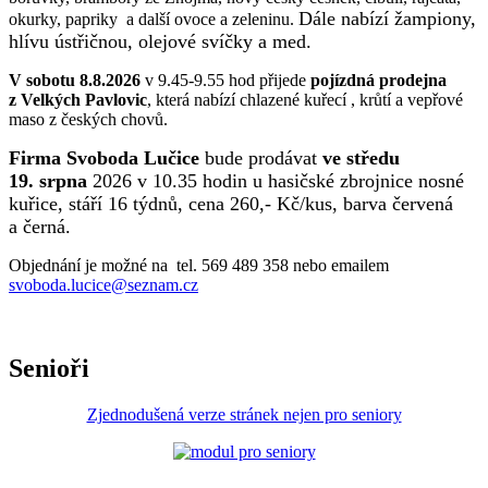
Dále nabízí žampiony,
okurky, papriky a další ovoce a zeleninu.
hlívu ústřičnou, olejové svíčky a med.
V sobotu 8.8.2026
v 9.45-9.55 hod přijede
pojízdná prodejna
z Velkých Pavlovic
, která nabízí chlazené kuřecí , krůtí a vepřové
maso z českých chovů.
Firma Svoboda Lučice
bude prodávat
ve středu
19. srpna
2026 v 10.35 hodin u hasičské zbrojnice nosné
kuřice, stáří 16 týdnů, cena 260,- Kč/kus, barva červená
a černá.
Objednání je možné na tel. 569 489 358 nebo emailem
svoboda.lucice@seznam.cz
Senioři
Zjednodušená verze stránek nejen pro seniory