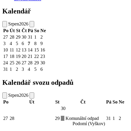
Kalendář
Srpen
2026
Po
Út
St
Čt
Pá
So
Ne
27
28
29
30
31
1
2
3
4
5
6
7
8
9
10
11
12
13
14
15
16
17
18
19
20
21
22
23
24
25
26
27
28
29
30
31
1
2
3
4
5
6
Kalendář svozu odpadů
Srpen
2026
Po
Út
St
Čt
Pá
So
Ne
30
27
28
29
Komunální odpad
31
1
2
Podomí (Vyškov)