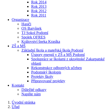
Rok 2014
Rok 2013
Rok 2012
Rok 2011
Organizace
Hasiči
OS Barvínek
TJ Sokol Podomí
Spolek OFRES
Království šneka Krasíka
ZŠ a MŠ
Základní škola a mateřská škola Podomí
Úspory energií v ZŠ a MŠ Podomí
Spolupráce se školami z ukrajinské Zakarpatské
oblasti
Rekonstrukce odborných učeben
Podomský školopis
Projekty školy
Připravované projekty
Kontakt
Důležité odkazy
Napište nám
Úvodní stránka
Úřad