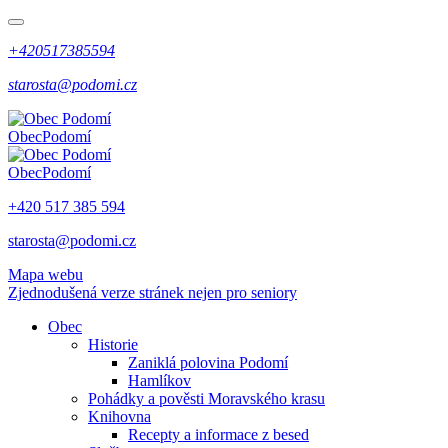
+420517385594
starosta@podomi.cz
Obec
Podomí
Obec
Podomí
+420 517 385 594
starosta@podomi.cz
Mapa webu
Zjednodušená verze stránek nejen pro seniory
Obec
Historie
Zaniklá polovina Podomí
Hamlíkov
Pohádky a pověsti Moravského krasu
Knihovna
Recepty a informace z besed