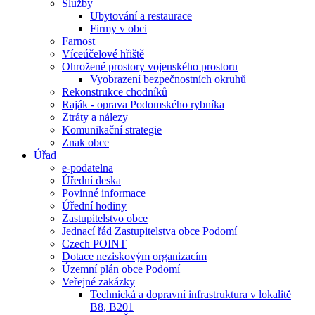
Služby
Ubytování a restaurace
Firmy v obci
Farnost
Víceúčelové hřiště
Ohrožené prostory vojenského prostoru
Vyobrazení bezpečnostních okruhů
Rekonstrukce chodníků
Raják - oprava Podomského rybníka
Ztráty a nálezy
Komunikační strategie
Znak obce
Úřad
e-podatelna
Úřední deska
Povinné informace
Úřední hodiny
Zastupitelstvo obce
Jednací řád Zastupitelstva obce Podomí
Czech POINT
Dotace neziskovým organizacím
Územní plán obce Podomí
Veřejné zakázky
Technická a dopravní infrastruktura v lokalitě
B8, B201