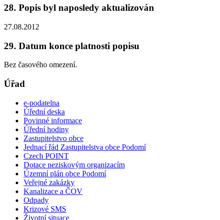
28. Popis byl naposledy aktualizován
27.08.2012
29. Datum konce platnosti popisu
Bez časového omezení.
Úřad
e-podatelna
Úřední deska
Povinné informace
Úřední hodiny
Zastupitelstvo obce
Jednací řád Zastupitelstva obce Podomí
Czech POINT
Dotace neziskovým organizacím
Územní plán obce Podomí
Veřejné zakázky
Kanalizace a ČOV
Odpady
Krizové SMS
Životní situace