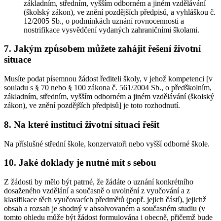
základním, středním, vyšším odborném a jiném vzdělávání
(školský zákon), ve znění pozdějších předpisů, a vyhláškou č.
12/2005 Sb., o podmínkách uznání rovnocennosti a
nostrifikace vysvědčení vydaných zahraničními školami.
7. Jakým způsobem můžete zahájit řešení životní
situace
Musíte podat písemnou žádost řediteli školy, v jehož kompetenci [v
souladu s § 70 nebo § 100 zákona č. 561/2004 Sb., o předškolním,
základním, středním, vyšším odborném a jiném vzdělávání (školský
zákon), ve znění pozdějších předpisů] je toto rozhodnutí.
8. Na které instituci životní situaci řešit
Na příslušné střední škole, konzervatoři nebo vyšší odborné škole.
10. Jaké doklady je nutné mít s sebou
Z žádosti by mělo být patrné, že žádáte o uznání konkrétního
dosaženého vzdělání a současně o uvolnění z vyučování a z
klasifikace těch vyučovacích předmětů (popř. jejich částí), jejichž
obsah a rozsah je shodný v absolvovaném a současném studiu (v
tomto ohledu může být žádost formulována i obecně, přičemž bude