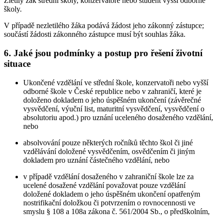
Zletilý žák střední školy, konzervatoře nebo student vyšší odborné
školy.
V případě nezletilého žáka podává žádost jeho zákonný zástupce;
součástí žádosti zákonného zástupce musí být souhlas žáka.
6. Jaké jsou podmínky a postup pro řešení životní
situace
Ukončené vzdělání ve střední škole, konzervatoři nebo vyšší
odborné škole v České republice nebo v zahraničí, které je
doloženo dokladem o jeho úspěšném ukončení (závěrečné
vysvědčení, výuční list, maturitní vysvědčení, vysvědčení o
absolutoriu apod.) pro uznání uceleného dosaženého vzdělání,
nebo
absolvování pouze některých ročníků těchto škol či jiné
vzdělávání doložené vysvědčením, osvědčením či jiným
dokladem pro uznání částečného vzdělání, nebo
v případě vzdělání dosaženého v zahraniční škole lze za
ucelené dosažené vzdělání považovat pouze vzdělání
doložené dokladem o jeho úspěšném ukončení opatřeným
nostrifikační doložkou či potvrzením o rovnocennosti ve
smyslu § 108 a 108a zákona č. 561/2004 Sb., o předškolním,