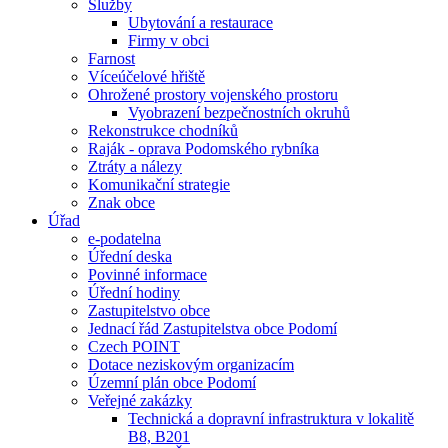
Služby
Ubytování a restaurace
Firmy v obci
Farnost
Víceúčelové hřiště
Ohrožené prostory vojenského prostoru
Vyobrazení bezpečnostních okruhů
Rekonstrukce chodníků
Raják - oprava Podomského rybníka
Ztráty a nálezy
Komunikační strategie
Znak obce
Úřad
e-podatelna
Úřední deska
Povinné informace
Úřední hodiny
Zastupitelstvo obce
Jednací řád Zastupitelstva obce Podomí
Czech POINT
Dotace neziskovým organizacím
Územní plán obce Podomí
Veřejné zakázky
Technická a dopravní infrastruktura v lokalitě
B8, B201