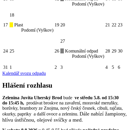
Podomí (Vyškov)
18
17
Plast
19
20
21
22
23
Podomí (Vyškov)
27
24
25
26
Komunální odpad
28
29
30
Podomí (Vyškov)
31
1
2
3
4
5
6
Kalendář svozu odpadu
Hlášení rozhlasu
Zelenina Juvita Uherský Brod
bude
ve středu 5.8. od 15:30
do 15:45 h,
prodávat broskve na zavaření, moravské meruňky,
borůvky, brambory ze Znojma, nový český česnek, cibuli, rajčata,
Dále nabízí žampiony,
okurky, papriky a další ovoce a zeleninu.
hlívu ústřičnou, olejové svíčky a med.