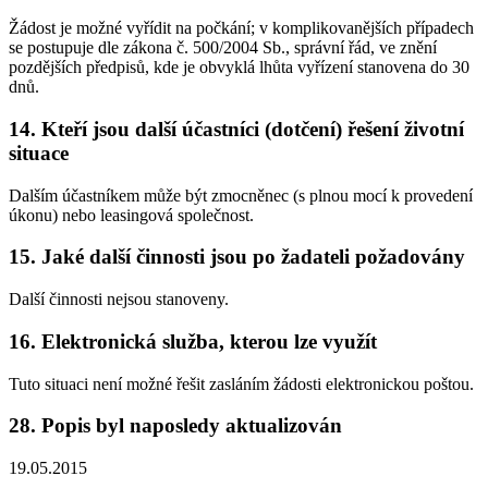
Žádost je možné vyřídit na počkání; v komplikovanějších případech
se postupuje dle zákona č. 500/2004 Sb., správní řád, ve znění
pozdějších předpisů, kde je obvyklá lhůta vyřízení stanovena do 30
dnů.
14. Kteří jsou další účastníci (dotčení) řešení životní
situace
Dalším účastníkem může být zmocněnec (s plnou mocí k provedení
úkonu) nebo leasingová společnost.
15. Jaké další činnosti jsou po žadateli požadovány
Další činnosti nejsou stanoveny.
16. Elektronická služba, kterou lze využít
Tuto situaci není možné řešit zasláním žádosti elektronickou poštou.
28. Popis byl naposledy aktualizován
19.05.2015