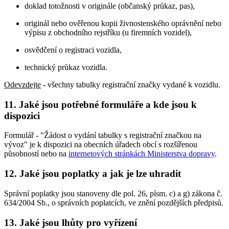
doklad totožnosti v originále (občanský průkaz, pas),
originál nebo ověřenou kopii živnostenského oprávnění nebo
výpisu z obchodního rejstříku (u firemních vozidel),
osvědčení o registraci vozidla,
technický průkaz vozidla.
Odevzdejte
- všechny tabulky registrační značky vydané k vozidlu.
11. Jaké jsou potřebné formuláře a kde jsou k
dispozici
Formulář - "Žádost o vydání tabulky s registrační značkou na
vývoz" je k dispozici na obecních úřadech obcí s rozšířenou
působností nebo na
internetových stránkách Ministerstva dopravy
.
12. Jaké jsou poplatky a jak je lze uhradit
Správní poplatky jsou stanoveny dle pol. 26, písm. c) a g) zákona č.
634/2004 Sb., o správních poplatcích, ve znění pozdějších předpisů.
13. Jaké jsou lhůty pro vyřízení