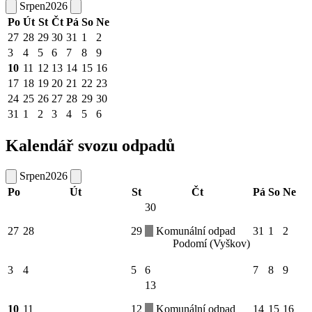
Srpen
2026
Po
Út
St
Čt
Pá
So
Ne
27
28
29
30
31
1
2
3
4
5
6
7
8
9
10
11
12
13
14
15
16
17
18
19
20
21
22
23
24
25
26
27
28
29
30
31
1
2
3
4
5
6
Kalendář svozu odpadů
Srpen
2026
Po
Út
St
Čt
Pá
So
Ne
30
27
28
29
Komunální odpad
31
1
2
Podomí (Vyškov)
3
4
5
6
7
8
9
13
10
11
12
Komunální odpad
14
15
16