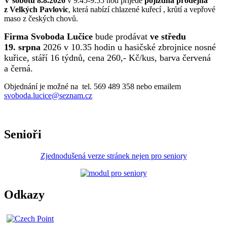
V sobotu 8.8.2026
v 9.45-9.55 hod přijede
pojízdná prodejna
z Velkých Pavlovic
, která nabízí chlazené kuřecí , krůtí a vepřové
maso z českých chovů.
Firma Svoboda Lučice
bude prodávat
ve středu
19. srpna
2026 v 10.35 hodin u hasičské zbrojnice nosné
kuřice, stáří 16 týdnů, cena 260,- Kč/kus, barva červená
a černá.
Objednání je možné na tel. 569 489 358 nebo emailem
svoboda.lucice@seznam.cz
Senioři
Zjednodušená verze stránek nejen pro seniory
Odkazy