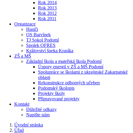
Rok 2014
Rok 2013
Rok 2012
Rok 2011
Organizace
Hasiči
OS Barvínek
TJ Sokol Podomí
Spolek OFRES
Království šneka Krasíka
ZŠ a MŠ
Základní škola a mateřská škola Podomí
Úspory energií v ZŠ a MŠ Podomí
Spolupráce se školami z ukrajinské Zakarpatské
oblasti
Rekonstrukce odborných učeben
Podomský školopis
Projekty školy
Připravované projekty
Kontakt
Důležité odkazy
Napište nám
Úvodní stránka
Úřad