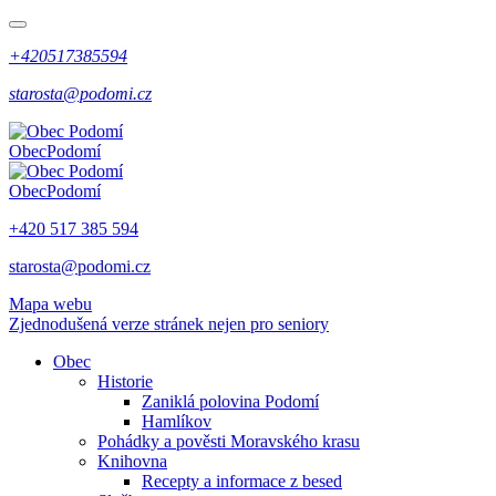
+420517385594
starosta@podomi.cz
Obec
Podomí
Obec
Podomí
+420 517 385 594
starosta@podomi.cz
Mapa webu
Zjednodušená verze stránek nejen pro seniory
Obec
Historie
Zaniklá polovina Podomí
Hamlíkov
Pohádky a pověsti Moravského krasu
Knihovna
Recepty a informace z besed