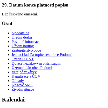
29. Datum konce platnosti popisu
Bez časového omezení.
Úřad
e-podatelna
Úřední deska
Povinné informace
Úřední hodiny
Zastupitelstvo obce
Jednací řád Zastupitelstva obce Podomí
Czech POINT
Dotace neziskovým organizacím
Územní plán obce Podomí
Veřejné zakázky
Kanalizace a ČOV
Odpady
Krizové SMS
Životní situace
Kalendář