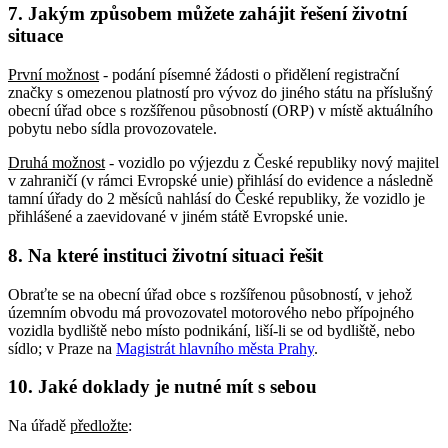
7. Jakým způsobem můžete zahájit řešení životní
situace
První možnost
- podání písemné žádosti o přidělení registrační
značky s omezenou platností pro vývoz do jiného státu na příslušný
obecní úřad obce s rozšířenou působností (ORP) v místě aktuálního
pobytu nebo sídla provozovatele.
Druhá možnost
- vozidlo po výjezdu z České republiky nový majitel
v zahraničí (v rámci Evropské unie) přihlásí do evidence a následně
tamní úřady do 2 měsíců nahlásí do České republiky, že vozidlo je
přihlášené a zaevidované v jiném státě Evropské unie.
8. Na které instituci životní situaci řešit
Obraťte se na obecní úřad obce s rozšířenou působností, v jehož
územním obvodu má provozovatel motorového nebo přípojného
vozidla bydliště nebo místo podnikání, liší-li se od bydliště, nebo
sídlo; v Praze na
Magistrát hlavního města Prahy
.
10. Jaké doklady je nutné mít s sebou
Na úřadě
předložte
: