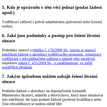
5. Kdo je oprávněn v této věci jednat (podat žádost
apod.)
Vzdělávací zařízení s právní subjektivitou (právnická nebo fyzická
osoba).
6. Jaké jsou podmínky a postup pro řešení životní
situace
Podmínky stanoví
vyhláška č. 176/2009 Sb., kterou se stanoví
náležitosti žádosti o akreditaci vzdělávacího programu, organizace
vzdělávání v rekvalifikačním zařízení a způsob jeho ukončení
,
respektive
zákon č. 435/2004 Sb., o zaměstnanosti, ve znění
pozdějších předpisů
.
7. Jakým způsobem můžete zahájit řešení životní
situace
Podáním žádosti o akreditaci na doporučeném formuláři
Ministerstva školství, mládeže a tělovýchovy, který musí obsahovat
tyto náležitosti, dle typu podané žádosti (profesní kvalifikace nebo
čistá rekvalifikace) se mohou mírně lišit: