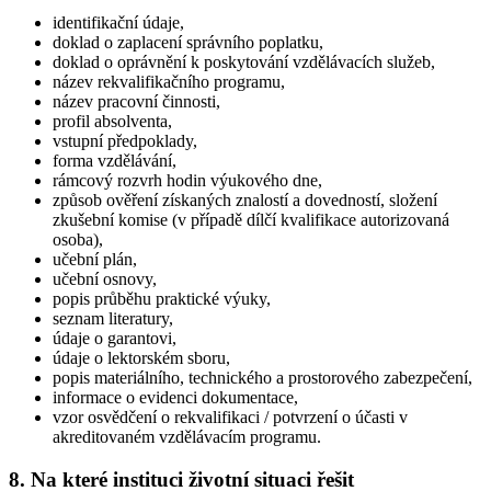
identifikační údaje,
doklad o zaplacení správního poplatku,
doklad o oprávnění k poskytování vzdělávacích služeb,
název rekvalifikačního programu,
název pracovní činnosti,
profil absolventa,
vstupní předpoklady,
forma vzdělávání,
rámcový rozvrh hodin výukového dne,
způsob ověření získaných znalostí a dovedností, složení
zkušební komise (v případě dílčí kvalifikace autorizovaná
osoba),
učební plán,
učební osnovy,
popis průběhu praktické výuky,
seznam literatury,
údaje o garantovi,
údaje o lektorském sboru,
popis materiálního, technického a prostorového zabezpečení,
informace o evidenci dokumentace,
vzor osvědčení o rekvalifikaci / potvrzení o účasti v
akreditovaném vzdělávacím programu.
8. Na které instituci životní situaci řešit