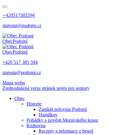
+420517385594
starosta@podomi.cz
Obec
Podomí
Obec
Podomí
+420 517 385 594
starosta@podomi.cz
Mapa webu
Zjednodušená verze stránek nejen pro seniory
Obec
Historie
Zaniklá polovina Podomí
Hamlíkov
Pohádky a pověsti Moravského krasu
Knihovna
Recepty a informace z besed