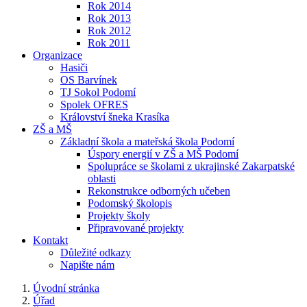
Rok 2014
Rok 2013
Rok 2012
Rok 2011
Organizace
Hasiči
OS Barvínek
TJ Sokol Podomí
Spolek OFRES
Království šneka Krasíka
ZŠ a MŠ
Základní škola a mateřská škola Podomí
Úspory energií v ZŠ a MŠ Podomí
Spolupráce se školami z ukrajinské Zakarpatské
oblasti
Rekonstrukce odborných učeben
Podomský školopis
Projekty školy
Připravované projekty
Kontakt
Důležité odkazy
Napište nám
Úvodní stránka
Úřad