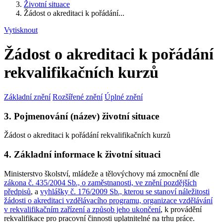
Životní situace
Žádost o akreditaci k pořádání...
Vytisknout
Žádost o akreditaci k pořádání
rekvalifikačních kurzů
Základní znění
Rozšířené znění
Úplné znění
3. Pojmenování (název) životní situace
Žádost o akreditaci k pořádání rekvalifikačních kurzů
4. Základní informace k životní situaci
Ministerstvo školství, mládeže a tělovýchovy má zmocnění dle
zákona č. 435/2004 Sb., o zaměstnanosti, ve znění pozdějších
předpisů
, a
vyhlášky č. 176/2009 Sb., kterou se stanoví náležitosti
žádosti o akreditaci vzdělávacího programu, organizace vzdělávání
v rekvalifikačním zařízení a způsob jeho ukončení
, k provádění
rekvalifikace pro pracovní činnosti uplatnitelné na trhu práce.