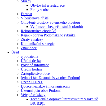
Služby
Ubytování a restaurace
Firmy v obci
Farnost
Víceúčelové hřiště
Ohrožené prostory vojenského prostoru
Vyobrazení bezpečnostních okruhů
Rekonstrukce chodníků
Raják - oprava Podomského rybníka
Ztráty a nálezy
Komunikační strategie
Znak obce
Úřad
e-podatelna
Úřední deska
Povinné informace
Úřední hodiny
Zastupitelstvo obce
Jednací řád Zastupitelstva obce Podomí
Czech POINT
Dotace neziskovým organizacím
Územní plán obce Podomí
Veřejné zakázky
Technická a dopravní infrastruktura v lokalitě
B8, B201