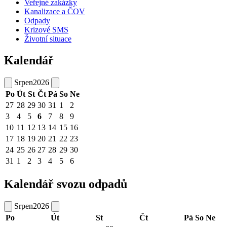
Veřejné zakázky
Kanalizace a ČOV
Odpady
Krizové SMS
Životní situace
Kalendář
Srpen
2026
Po
Út
St
Čt
Pá
So
Ne
27
28
29
30
31
1
2
3
4
5
6
7
8
9
10
11
12
13
14
15
16
17
18
19
20
21
22
23
24
25
26
27
28
29
30
31
1
2
3
4
5
6
Kalendář svozu odpadů
Srpen
2026
Po
Út
St
Čt
Pá
So
Ne