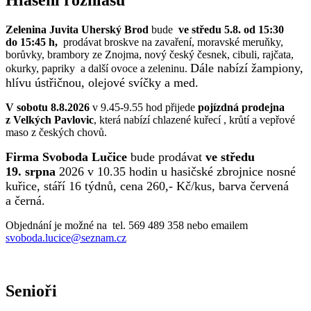
Hlášení rozhlasu
Zelenina Juvita Uherský Brod
bude
ve středu 5.8. od 15:30
do 15:45 h,
prodávat broskve na zavaření, moravské meruňky,
borůvky, brambory ze Znojma, nový český česnek, cibuli, rajčata,
Dále nabízí žampiony,
okurky, papriky a další ovoce a zeleninu.
hlívu ústřičnou, olejové svíčky a med.
V sobotu 8.8.2026
v 9.45-9.55 hod přijede
pojízdná prodejna
z Velkých Pavlovic
, která nabízí chlazené kuřecí , krůtí a vepřové
maso z českých chovů.
Firma Svoboda Lučice
bude prodávat
ve středu
19. srpna
2026 v 10.35 hodin u hasičské zbrojnice nosné
kuřice, stáří 16 týdnů, cena 260,- Kč/kus, barva červená
a černá.
Objednání je možné na tel. 569 489 358 nebo emailem
svoboda.lucice@seznam.cz
Senioři