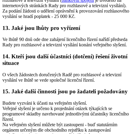
rozhlasové a televizní vysílání (
bankovní spojení
je uvedeno na
internetových stránkách Rady pro rozhlasové a televizní vysílání).
Za podání žádosti o udělení oprávnění k provozování rozhlasového
vysílání se hradí poplatek - 25 000 Kč.
13. Jaké jsou lhůty pro vyřízení
Ve lhůtě 90 dnů ode dne zahájení licenčního řízení nařídí předseda
Rady pro rozhlasové a televizní vysílání konání veřejného slyšení.
14. Kteří jsou další účastníci (dotčení) řešení životní
situace
O všech žádostech doručených Radě pro rozhlasové a televizní
vysílání ve lhůtě se vede společné licenční řízení.
15. Jaké další činnosti jsou po žadateli požadovány
Budete vyzváni k účasti na veřejném slyšení.
Veřejné slyšení je určeno k projednání otázek týkajících se
programové skladby navrhované jednotlivými účastníky licenčního
řízení.
Na veřejném slyšení můžete být zastoupeni - buď statutárním
orgánem určeným dle obchodního rejstříku k zastupování