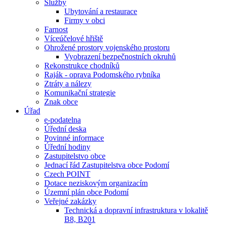
Služby
Ubytování a restaurace
Firmy v obci
Farnost
Víceúčelové hřiště
Ohrožené prostory vojenského prostoru
Vyobrazení bezpečnostních okruhů
Rekonstrukce chodníků
Raják - oprava Podomského rybníka
Ztráty a nálezy
Komunikační strategie
Znak obce
Úřad
e-podatelna
Úřední deska
Povinné informace
Úřední hodiny
Zastupitelstvo obce
Jednací řád Zastupitelstva obce Podomí
Czech POINT
Dotace neziskovým organizacím
Územní plán obce Podomí
Veřejné zakázky
Technická a dopravní infrastruktura v lokalitě
B8, B201