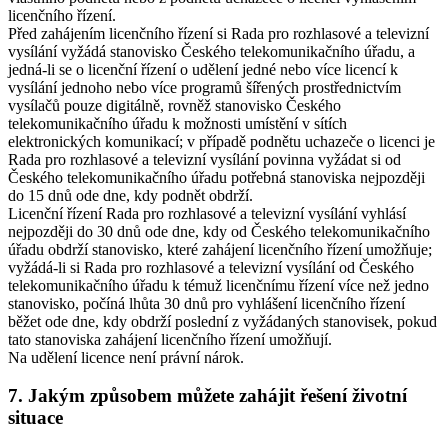
licenčního řízení.
Před zahájením licenčního řízení si Rada pro rozhlasové a televizní
vysílání vyžádá stanovisko Českého telekomunikačního úřadu, a
jedná-li se o licenční řízení o udělení jedné nebo více licencí k
vysílání jednoho nebo více programů šířených prostřednictvím
vysílačů pouze digitálně, rovněž stanovisko Českého
telekomunikačního úřadu k možnosti umístění v sítích
elektronických komunikací; v případě podnětu uchazeče o licenci je
Rada pro rozhlasové a televizní vysílání povinna vyžádat si od
Českého telekomunikačního úřadu potřebná stanoviska nejpozději
do 15 dnů ode dne, kdy podnět obdrží.
Licenční řízení Rada pro rozhlasové a televizní vysílání vyhlásí
nejpozději do 30 dnů ode dne, kdy od Českého telekomunikačního
úřadu obdrží stanovisko, které zahájení licenčního řízení umožňuje;
vyžádá-li si Rada pro rozhlasové a televizní vysílání od Českého
telekomunikačního úřadu k témuž licenčnímu řízení více než jedno
stanovisko, počíná lhůta 30 dnů pro vyhlášení licenčního řízení
běžet ode dne, kdy obdrží poslední z vyžádaných stanovisek, pokud
tato stanoviska zahájení licenčního řízení umožňují.
Na udělení licence není právní nárok.
7. Jakým způsobem můžete zahájit řešení životní
situace