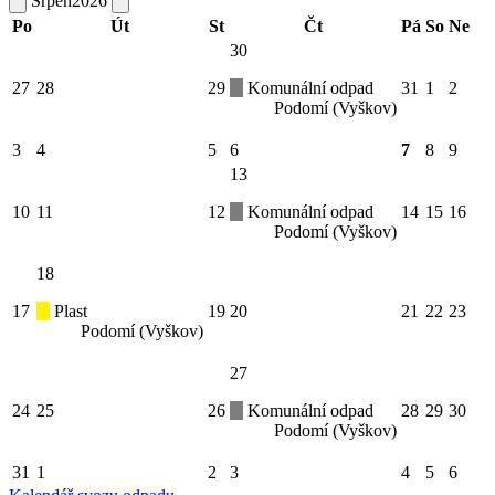
Srpen
2026
Po
Út
St
Čt
Pá
So
Ne
30
27
28
29
Komunální odpad
31
1
2
Podomí (Vyškov)
3
4
5
6
7
8
9
13
10
11
12
Komunální odpad
14
15
16
Podomí (Vyškov)
18
17
Plast
19
20
21
22
23
Podomí (Vyškov)
27
24
25
26
Komunální odpad
28
29
30
Podomí (Vyškov)
31
1
2
3
4
5
6