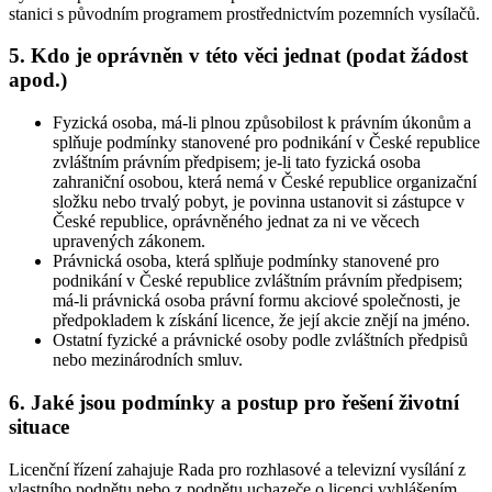
stanici s původním programem prostřednictvím pozemních vysílačů.
5. Kdo je oprávněn v této věci jednat (podat žádost
apod.)
Fyzická osoba, má-li plnou způsobilost k právním úkonům a
splňuje podmínky stanovené pro podnikání v České republice
zvláštním právním předpisem; je-li tato fyzická osoba
zahraniční osobou, která nemá v České republice organizační
složku nebo trvalý pobyt, je povinna ustanovit si zástupce v
České republice, oprávněného jednat za ni ve věcech
upravených zákonem.
Právnická osoba, která splňuje podmínky stanovené pro
podnikání v České republice zvláštním právním předpisem;
má-li právnická osoba právní formu akciové společnosti, je
předpokladem k získání licence, že její akcie znějí na jméno.
Ostatní fyzické a právnické osoby podle zvláštních předpisů
nebo mezinárodních smluv.
6. Jaké jsou podmínky a postup pro řešení životní
situace
Licenční řízení zahajuje Rada pro rozhlasové a televizní vysílání z
vlastního podnětu nebo z podnětu uchazeče o licenci vyhlášením