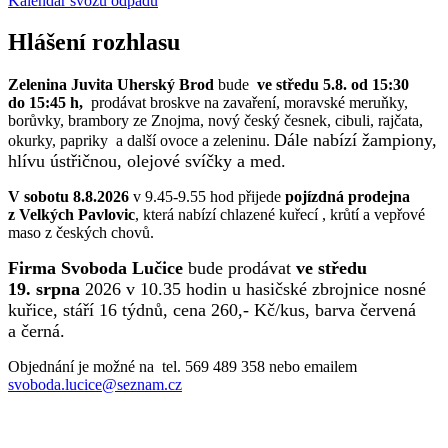
Kalendář svozu odpadu
Hlášení rozhlasu
Zelenina Juvita Uherský Brod
bude
ve středu 5.8. od 15:30
do 15:45 h,
prodávat broskve na zavaření, moravské meruňky,
borůvky, brambory ze Znojma, nový český česnek, cibuli, rajčata,
Dále nabízí žampiony,
okurky, papriky a další ovoce a zeleninu.
hlívu ústřičnou, olejové svíčky a med.
V sobotu 8.8.2026
v 9.45-9.55 hod přijede
pojízdná prodejna
z Velkých Pavlovic
, která nabízí chlazené kuřecí , krůtí a vepřové
maso z českých chovů.
Firma Svoboda Lučice
bude prodávat
ve středu
19. srpna
2026 v 10.35 hodin u hasičské zbrojnice nosné
kuřice, stáří 16 týdnů, cena 260,- Kč/kus, barva červená
a černá.
Objednání je možné na tel. 569 489 358 nebo emailem
svoboda.lucice@seznam.cz