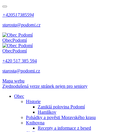
+420517385594
starosta@podomi.cz
Obec
Podomí
Obec
Podomí
+420 517 385 594
starosta@podomi.cz
Mapa webu
Zjednodušená verze stránek nejen pro seniory
Obec
Historie
Zaniklá polovina Podomí
Hamlíkov
Pohádky a pověsti Moravského krasu
Knihovna
Recepty a informace z besed