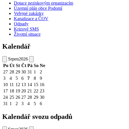
Dotace neziskovým organizacím
Územní plán obce Podomí
Veřejné zakázky
Kanalizace a ČOV
Odpady
Krizové SMS
Životní situace
Kalendář
Srpen
2026
Po
Út
St
Čt
Pá
So
Ne
27
28
29
30
31
1
2
3
4
5
6
7
8
9
10
11
12
13
14
15
16
17
18
19
20
21
22
23
24
25
26
27
28
29
30
31
1
2
3
4
5
6
Kalendář svozu odpadů