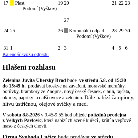
17
Plast
19
20
21
22
23
Podomí (Vyškov)
27
24
25
26
Komunální odpad
28
29
30
Podomí (Vyškov)
31
1
2
3
4
5
6
Kalendář svozu odpadu
Hlášení rozhlasu
Zelenina Juvita Uherský Brod
bude
ve středu 5.8. od 15:30
do 15:45 h,
prodávat broskve na zavaření, moravské meruňky,
borůvky, brambory ze Znojma, nový český česnek, cibuli, rajčata,
Dále nabízí žampiony,
okurky, papriky a další ovoce a zeleninu.
hlívu ústřičnou, olejové svíčky a med.
V sobotu 8.8.2026
v 9.45-9.55 hod přijede
pojízdná prodejna
z Velkých Pavlovic
, která nabízí chlazené kuřecí , krůtí a vepřové
maso z českých chovů.
Firma Svoboda Lučice
bude prodávat
ve středu