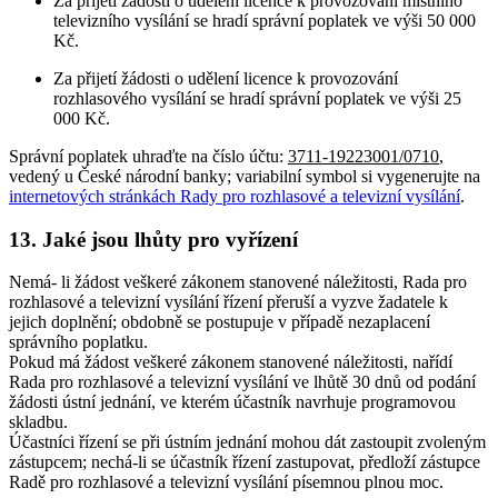
Za přijetí žádosti o udělení licence k provozování místního
televizního vysílání se hradí správní poplatek ve výši 50 000
Kč.
Za přijetí žádosti o udělení licence k provozování
rozhlasového vysílání se hradí správní poplatek ve výši 25
000 Kč.
Správní poplatek uhraďte na číslo účtu:
3711-19223001/0710
,
vedený u České národní banky; variabilní symbol si vygenerujte na
internetových stránkách Rady pro rozhlasové a televizní vysílání
.
13. Jaké jsou lhůty pro vyřízení
Nemá- li žádost veškeré zákonem stanovené náležitosti, Rada pro
rozhlasové a televizní vysílání řízení přeruší a vyzve žadatele k
jejich doplnění; obdobně se postupuje v případě nezaplacení
správního poplatku.
Pokud má žádost veškeré zákonem stanovené náležitosti, nařídí
Rada pro rozhlasové a televizní vysílání ve lhůtě 30 dnů od podání
žádosti ústní jednání, ve kterém účastník navrhuje programovou
skladbu.
Účastníci řízení se při ústním jednání mohou dát zastoupit zvoleným
zástupcem; nechá-li se účastník řízení zastupovat, předloží zástupce
Radě pro rozhlasové a televizní vysílání písemnou plnou moc.