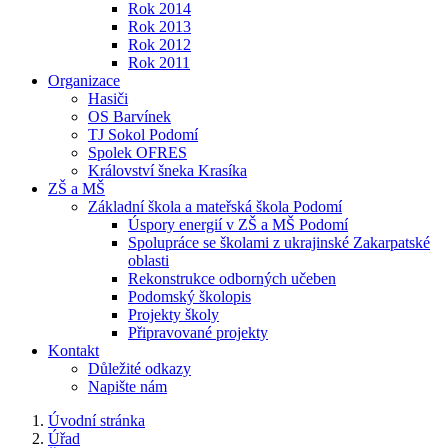
Rok 2014
Rok 2013
Rok 2012
Rok 2011
Organizace
Hasiči
OS Barvínek
TJ Sokol Podomí
Spolek OFRES
Království šneka Krasíka
ZŠ a MŠ
Základní škola a mateřská škola Podomí
Úspory energií v ZŠ a MŠ Podomí
Spolupráce se školami z ukrajinské Zakarpatské
oblasti
Rekonstrukce odborných učeben
Podomský školopis
Projekty školy
Připravované projekty
Kontakt
Důležité odkazy
Napište nám
Úvodní stránka
Úřad