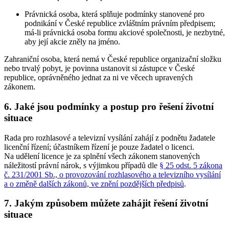
Právnická osoba, která splňuje podmínky stanovené pro
podnikání v České republice zvláštním právním předpisem;
má-li právnická osoba formu akciové společnosti, je nezbytné,
aby její akcie zněly na jméno.
Zahraniční osoba, která nemá v České republice organizační složku
nebo trvalý pobyt, je povinna ustanovit si zástupce v České
republice, oprávněného jednat za ni ve věcech upravených
zákonem.
6. Jaké jsou podmínky a postup pro řešení životní
situace
Rada pro rozhlasové a televizní vysílání zahájí z podnětu žadatele
licenční řízení; účastníkem řízení je pouze žadatel o licenci.
Na udělení licence je za splnění všech zákonem stanovených
náležitostí právní nárok, s výjimkou případů dle
§ 25 odst. 5 zákona
č. 231/2001 Sb., o provozování rozhlasového a televizního vysílání
a o změně dalších zákonů, ve znění pozdějších předpisů
.
7. Jakým způsobem můžete zahájit řešení životní
situace