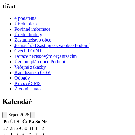
Úřad
e-podatelna
Úřední deska
Povinné informace
Úřední hodiny
Zastupitelstvo obce
Jednací řád Zastupitelstva obce Podomí
Czech POINT
Dotace neziskovým organizacím
Územní plán obce Podomí
Veřejné zakázky
Kanalizace a ČOV
Odpady
Krizové SMS
Životní situace
Kalendář
Srpen
2026
Po
Út
St
Čt
Pá
So
Ne
27
28
29
30
31
1
2
3
4
5
6
7
8
9