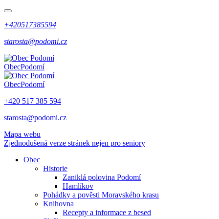
+420517385594
starosta@podomi.cz
Obec
Podomí
Obec
Podomí
+420 517 385 594
starosta@podomi.cz
Mapa webu
Zjednodušená verze stránek nejen pro seniory
Obec
Historie
Zaniklá polovina Podomí
Hamlíkov
Pohádky a pověsti Moravského krasu
Knihovna
Recepty a informace z besed