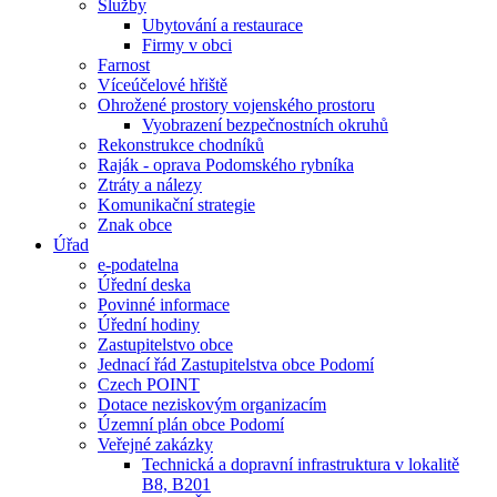
Služby
Ubytování a restaurace
Firmy v obci
Farnost
Víceúčelové hřiště
Ohrožené prostory vojenského prostoru
Vyobrazení bezpečnostních okruhů
Rekonstrukce chodníků
Raják - oprava Podomského rybníka
Ztráty a nálezy
Komunikační strategie
Znak obce
Úřad
e-podatelna
Úřední deska
Povinné informace
Úřední hodiny
Zastupitelstvo obce
Jednací řád Zastupitelstva obce Podomí
Czech POINT
Dotace neziskovým organizacím
Územní plán obce Podomí
Veřejné zakázky
Technická a dopravní infrastruktura v lokalitě
B8, B201