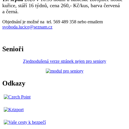
kuřice, stáří 16 týdnů, cena 260,- Kč/kus, barva červená
a černá.
Objednání je možné na tel. 569 489 358 nebo emailem
svoboda.lucice@seznam.cz
Senioři
Zjednodušená verze stránek nejen pro seniory
Odkazy