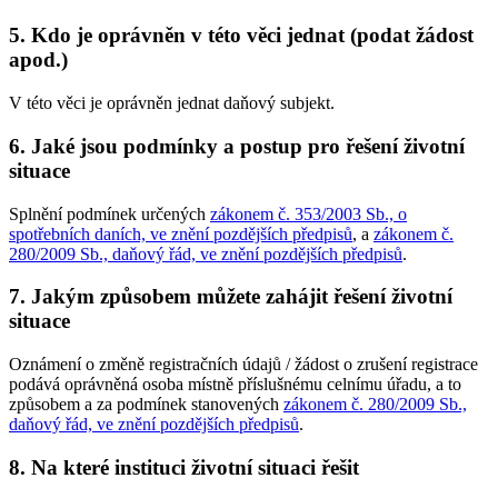
5. Kdo je oprávněn v této věci jednat (podat žádost
apod.)
V této věci je oprávněn jednat daňový subjekt.
6. Jaké jsou podmínky a postup pro řešení životní
situace
Splnění podmínek určených
zákonem č. 353/2003 Sb., o
spotřebních daních, ve znění pozdějších předpisů
, a
zákonem č.
280/2009 Sb., daňový řád, ve znění pozdějších předpisů
.
7. Jakým způsobem můžete zahájit řešení životní
situace
Oznámení o změně registračních údajů / žádost o zrušení registrace
podává oprávněná osoba místně příslušnému celnímu úřadu, a to
způsobem a za podmínek stanovených
zákonem č. 280/2009 Sb.,
daňový řád, ve znění pozdějších předpisů
.
8. Na které instituci životní situaci řešit