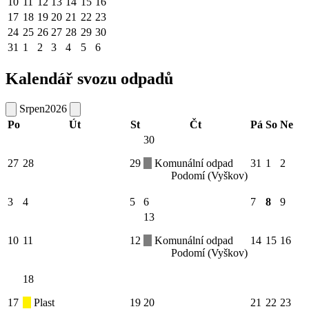
10
11
12
13
14
15
16
17
18
19
20
21
22
23
24
25
26
27
28
29
30
31
1
2
3
4
5
6
Kalendář svozu odpadů
Srpen
2026
Po
Út
St
Čt
Pá
So
Ne
30
27
28
29
Komunální odpad
31
1
2
Podomí (Vyškov)
3
4
5
6
7
8
9
13
10
11
12
Komunální odpad
14
15
16
Podomí (Vyškov)
18
17
Plast
19
20
21
22
23