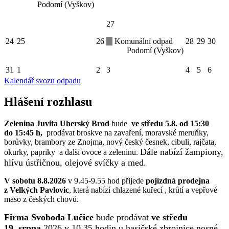
Podomí (Vyškov)
27
24
25
26
Komunální odpad
28
29
30
Podomí (Vyškov)
31
1
2
3
4
5
6
Kalendář svozu odpadu
Hlášení rozhlasu
Zelenina Juvita Uherský Brod
bude
ve středu 5.8. od 15:30
do 15:45 h,
prodávat broskve na zavaření, moravské meruňky,
borůvky, brambory ze Znojma, nový český česnek, cibuli, rajčata,
Dále nabízí žampiony,
okurky, papriky a další ovoce a zeleninu.
hlívu ústřičnou, olejové svíčky a med.
V sobotu 8.8.2026
v 9.45-9.55 hod přijede
pojízdná prodejna
z Velkých Pavlovic
, která nabízí chlazené kuřecí , krůtí a vepřové
maso z českých chovů.
Firma Svoboda Lučice
bude prodávat
ve středu
19. srpna
2026 v 10.35 hodin u hasičské zbrojnice nosné