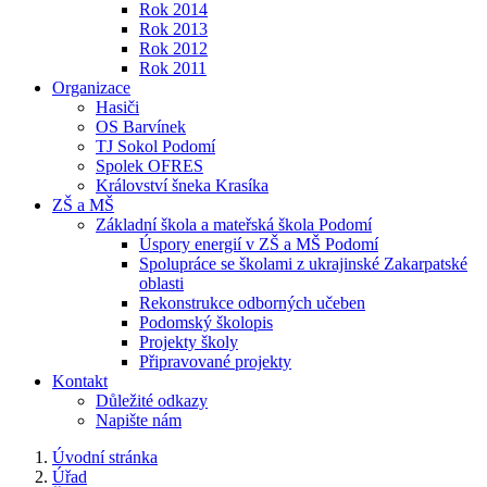
Rok 2014
Rok 2013
Rok 2012
Rok 2011
Organizace
Hasiči
OS Barvínek
TJ Sokol Podomí
Spolek OFRES
Království šneka Krasíka
ZŠ a MŠ
Základní škola a mateřská škola Podomí
Úspory energií v ZŠ a MŠ Podomí
Spolupráce se školami z ukrajinské Zakarpatské
oblasti
Rekonstrukce odborných učeben
Podomský školopis
Projekty školy
Připravované projekty
Kontakt
Důležité odkazy
Napište nám
Úvodní stránka
Úřad