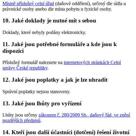
Místně příslušný celní úřad
(daňové oddělení), určený dle sídla u
právnické osoby anebo dle místa pobytu u fyzické osoby.
10. Jaké doklady je nutné mít s sebou
Doklady, které nebyly podány elektronicky.
11. Jaké jsou potřebné formuláře a kde jsou k
dispozici
Příslušný formulář naleznete na
internetových stránkách Celní
správy České republiky
.
12. Jaké jsou poplatky a jak je lze uhradit
Správní poplatky nejsou stanoveny.
13. Jaké jsou lhůty pro vyřízení
Lhůty jsou určeny
zákonem č. 280/2009 Sb., daňový řád, ve znění
pozdějších předpisů
.
14. Kteří jsou další účastníci (dotčení) řešení životní