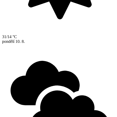
31/14 °C
pondělí
10. 8.