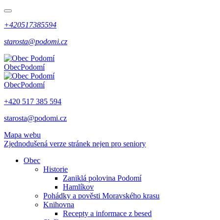
+420517385594
starosta@podomi.cz
Obec
Podomí
Obec
Podomí
+420 517 385 594
starosta@podomi.cz
Mapa webu
Zjednodušená verze stránek nejen pro seniory
Obec
Historie
Zaniklá polovina Podomí
Hamlíkov
Pohádky a pověsti Moravského krasu
Knihovna
Recepty a informace z besed