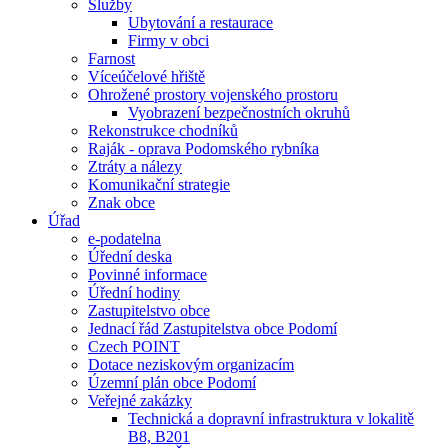
Služby
Ubytování a restaurace
Firmy v obci
Farnost
Víceúčelové hřiště
Ohrožené prostory vojenského prostoru
Vyobrazení bezpečnostních okruhů
Rekonstrukce chodníků
Raják - oprava Podomského rybníka
Ztráty a nálezy
Komunikační strategie
Znak obce
Úřad
e-podatelna
Úřední deska
Povinné informace
Úřední hodiny
Zastupitelstvo obce
Jednací řád Zastupitelstva obce Podomí
Czech POINT
Dotace neziskovým organizacím
Územní plán obce Podomí
Veřejné zakázky
Technická a dopravní infrastruktura v lokalitě
B8, B201