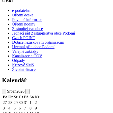
Úřad
e-podatelna
Úřední deska
Povinné informace
Úřední hodiny
Zastupitelstvo obce
Jednací řád Zastupitelstva obce Podomí
Czech POINT
Dotace neziskovým organizacím
Územní plán obce Podomí
Veřejné zakázky
Kanalizace a ČOV
Odpady
Krizové SMS
Životní situace
Kalendář
Srpen
2026
Po
Út
St
Čt
Pá
So
Ne
27
28
29
30
31
1
2
3
4
5
6
7
8
9