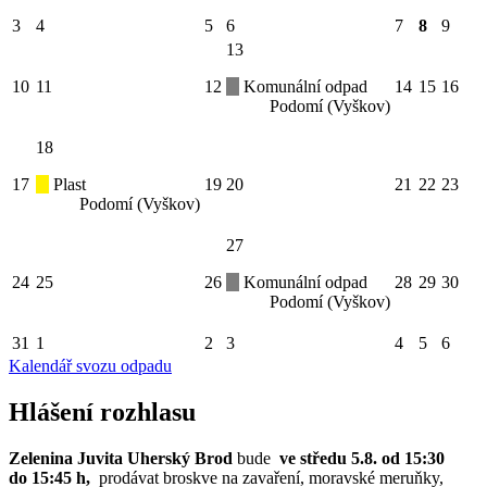
3
4
5
6
7
8
9
13
10
11
12
Komunální odpad
14
15
16
Podomí (Vyškov)
18
17
Plast
19
20
21
22
23
Podomí (Vyškov)
27
24
25
26
Komunální odpad
28
29
30
Podomí (Vyškov)
31
1
2
3
4
5
6
Kalendář svozu odpadu
Hlášení rozhlasu
Zelenina Juvita Uherský Brod
bude
ve středu 5.8. od 15:30
do 15:45 h,
prodávat broskve na zavaření, moravské meruňky,