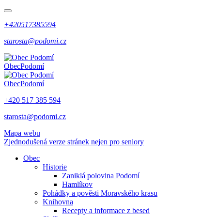
+420517385594
starosta@podomi.cz
Obec
Podomí
Obec
Podomí
+420 517 385 594
starosta@podomi.cz
Mapa webu
Zjednodušená verze stránek nejen pro seniory
Obec
Historie
Zaniklá polovina Podomí
Hamlíkov
Pohádky a pověsti Moravského krasu
Knihovna
Recepty a informace z besed