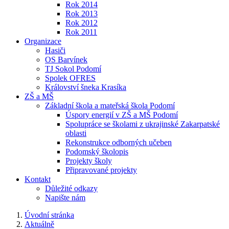
Rok 2014
Rok 2013
Rok 2012
Rok 2011
Organizace
Hasiči
OS Barvínek
TJ Sokol Podomí
Spolek OFRES
Království šneka Krasíka
ZŠ a MŠ
Základní škola a mateřská škola Podomí
Úspory energií v ZŠ a MŠ Podomí
Spolupráce se školami z ukrajinské Zakarpatské
oblasti
Rekonstrukce odborných učeben
Podomský školopis
Projekty školy
Připravované projekty
Kontakt
Důležité odkazy
Napište nám
Úvodní stránka
Aktuálně