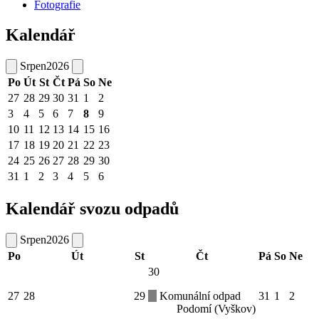
Fotografie
Kalendář
Srpen
2026
Po
Út
St
Čt
Pá
So
Ne
27
28
29
30
31
1
2
3
4
5
6
7
8
9
10
11
12
13
14
15
16
17
18
19
20
21
22
23
24
25
26
27
28
29
30
31
1
2
3
4
5
6
Kalendář svozu odpadů
Srpen
2026
Po
Út
St
Čt
Pá
So
Ne
30
27
28
29
Komunální odpad
31
1
2
Podomí (Vyškov)