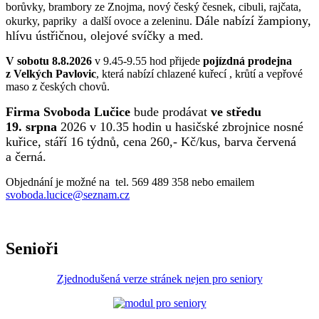
borůvky, brambory ze Znojma, nový český česnek, cibuli, rajčata,
Dále nabízí žampiony,
okurky, papriky a další ovoce a zeleninu.
hlívu ústřičnou, olejové svíčky a med.
V sobotu 8.8.2026
v 9.45-9.55 hod přijede
pojízdná prodejna
z Velkých Pavlovic
, která nabízí chlazené kuřecí , krůtí a vepřové
maso z českých chovů.
Firma Svoboda Lučice
bude prodávat
ve středu
19. srpna
2026 v 10.35 hodin u hasičské zbrojnice nosné
kuřice, stáří 16 týdnů, cena 260,- Kč/kus, barva červená
a černá.
Objednání je možné na tel. 569 489 358 nebo emailem
svoboda.lucice@seznam.cz
Senioři
Zjednodušená verze stránek nejen pro seniory