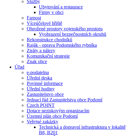
Služby
Ubytování a restaurace
Firmy v obci
Farnost
Víceúčelové hřiště
Ohrožené prostory vojenského prostoru
Vyobrazení bezpečnostních okruhů
Rekonstrukce chodníků
Raják - oprava Podomského rybníka
Ztráty a nálezy
Komunikační strategie
Znak obce
Úřad
e-podatelna
Úřední deska
Povinné informace
Úřední hodiny
Zastupitelstvo obce
Jednací řád Zastupitelstva obce Podomí
Czech POINT
Dotace neziskovým organizacím
Územní plán obce Podomí
Veřejné zakázky
Technická a dopravní infrastruktura v lokalitě
B8, B201