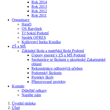
Rok 2014
Rok 2013
Rok 2012
Rok 2011
Organizace
Hasiči
OS Barvínek
TJ Sokol Podomí
Spolek OFRES
Království šneka Krasíka
ZŠ a MŠ
Základní škola a mateřská škola Podomí
Úspory energií v ZŠ a MŠ Podomí
Spolupráce se školami z ukrajinské Zakarpatské
oblasti
Rekonstrukce odborných učeben
Podomský školopis
Projekty školy
Připravované projekty
Kontakt
Důležité odkazy
Napište nám
Úvodní stránka
Úřad