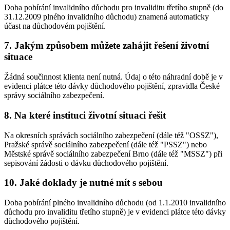
Doba pobírání invalidního důchodu pro invaliditu třetího stupně (do
31.12.2009 plného invalidního důchodu) znamená automaticky
účast na důchodovém pojištění.
7. Jakým způsobem můžete zahájit řešení životní
situace
Žádná součinnost klienta není nutná. Údaj o této náhradní době je v
evidenci plátce této dávky důchodového pojištění, zpravidla České
správy sociálního zabezpečení.
8. Na které instituci životní situaci řešit
Na okresních správách sociálního zabezpečení (dále též "OSSZ"),
Pražské správě sociálního zabezpečení (dále též "PSSZ") nebo
Městské správě sociálního zabezpečení Brno (dále též "MSSZ") při
sepisování žádosti o dávku důchodového pojištění.
10. Jaké doklady je nutné mít s sebou
Doba pobírání plného invalidního důchodu (od 1.1.2010 invalidního
důchodu pro invaliditu třetího stupně) je v evidenci plátce této dávky
důchodového pojištění.