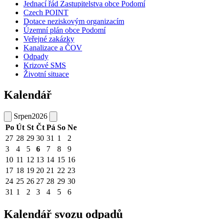
Jednací řád Zastupitelstva obce Podomí
Czech POINT
Dotace neziskovým organizacím
Územní plán obce Podomí
Veřejné zakázky
Kanalizace a ČOV
Odpady
Krizové SMS
Životní situace
Kalendář
Srpen
2026
Po
Út
St
Čt
Pá
So
Ne
27
28
29
30
31
1
2
3
4
5
6
7
8
9
10
11
12
13
14
15
16
17
18
19
20
21
22
23
24
25
26
27
28
29
30
31
1
2
3
4
5
6
Kalendář svozu odpadů