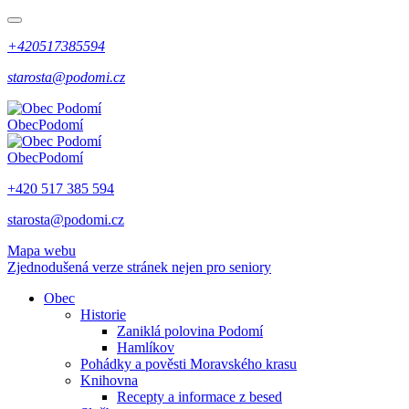
+420517385594
starosta@podomi.cz
Obec
Podomí
Obec
Podomí
+420 517 385 594
starosta@podomi.cz
Mapa webu
Zjednodušená verze stránek nejen pro seniory
Obec
Historie
Zaniklá polovina Podomí
Hamlíkov
Pohádky a pověsti Moravského krasu
Knihovna
Recepty a informace z besed