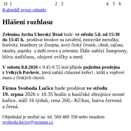
31
1
2
3
4
5
6
Kalendář svozu odpadu
Hlášení rozhlasu
Zelenina Juvita Uherský Brod
bude
ve středu 5.8. od 15:30
do 15:45 h,
prodávat broskve na zavaření, moravské meruňky,
borůvky, brambory ze Znojma, nový český česnek, cibuli, rajčata,
Dále nabízí žampiony,
okurky, papriky a další ovoce a zeleninu.
hlívu ústřičnou, olejové svíčky a med.
V sobotu 8.8.2026
v 9.45-9.55 hod přijede
pojízdná prodejna
z Velkých Pavlovic
, která nabízí chlazené kuřecí , krůtí a vepřové
maso z českých chovů.
Firma Svoboda Lučice
bude prodávat
ve středu
19. srpna
2026 v 10.35 hodin u hasičské zbrojnice nosné
kuřice, stáří 16 týdnů, cena 260,- Kč/kus, barva červená
a černá.
Objednání je možné na tel. 569 489 358 nebo emailem
svoboda.lucice@seznam.cz