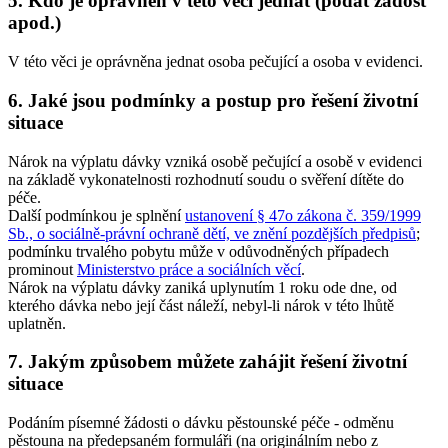
5. Kdo je oprávněn v této věci jednat (podat žádost
apod.)
V této věci je oprávněna jednat osoba pečující a osoba v evidenci.
6. Jaké jsou podmínky a postup pro řešení životní
situace
Nárok na výplatu dávky vzniká osobě pečující a osobě v evidenci
na základě vykonatelnosti rozhodnutí soudu o svěření dítěte do
péče.
Další podmínkou je splnění
ustanovení § 47o zákona č. 359/1999
Sb., o sociálně-právní ochraně dětí, ve znění pozdějších předpisů
;
podmínku trvalého pobytu může v odůvodněných případech
prominout
Ministerstvo práce a sociálních věcí
.
Nárok na výplatu dávky zaniká uplynutím 1 roku ode dne, od
kterého dávka nebo její část náleží, nebyl-li nárok v této lhůtě
uplatněn.
7. Jakým způsobem můžete zahájit řešení životní
situace
Podáním písemné žádosti o dávku pěstounské péče - odměnu
pěstouna na předepsaném formuláři (na originálním nebo z