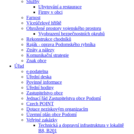
Služby
Ubytování a restaurace
Firmy v obci
Farnost
Víceúčelové hřiště
Ohrožené prostory vojenského prostoru
Vyobrazení bezpečnostních okruhů
Rekonstrukce chodníků
Raják - oprava Podomského rybníka
Ztráty a nálezy
Komunikační strategie
Znak obce
Úřad
e-podatelna
Úřední deska
Povinné informace
Úřední hodiny
Zastupitelstvo obce
Jednací řád Zastupitelstva obce Podomí
Czech POINT
Dotace neziskovým organizacím
Územní plán obce Podomí
Veřejné zakázky
Technická a dopravní infrastruktura v lokalitě
B8, B201