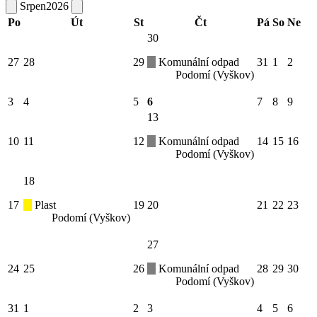
Srpen
2026
Po
Út
St
Čt
Pá
So
Ne
30
27
28
29
Komunální odpad
31
1
2
Podomí (Vyškov)
3
4
5
6
7
8
9
13
10
11
12
Komunální odpad
14
15
16
Podomí (Vyškov)
18
17
Plast
19
20
21
22
23
Podomí (Vyškov)
27
24
25
26
Komunální odpad
28
29
30
Podomí (Vyškov)
31
1
2
3
4
5
6