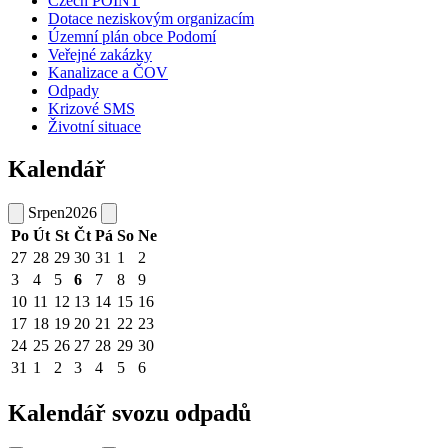
Czech POINT
Dotace neziskovým organizacím
Územní plán obce Podomí
Veřejné zakázky
Kanalizace a ČOV
Odpady
Krizové SMS
Životní situace
Kalendář
Srpen
2026
Po
Út
St
Čt
Pá
So
Ne
27
28
29
30
31
1
2
3
4
5
6
7
8
9
10
11
12
13
14
15
16
17
18
19
20
21
22
23
24
25
26
27
28
29
30
31
1
2
3
4
5
6
Kalendář svozu odpadů