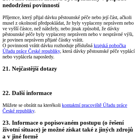
nedodržení povinností
Příjemce, který přijal dávku pěstounské péče nebo její část, ačkoli
musel z okolností předpokládat, že byly vyplaceny neprávem nebo
ve vyšší částce, než náležely, nebo jinak způsobil, že dávky
pěstounské péče byly vyplaceny neprávem nebo v nesprávné výši,
je povinen neprávem přijaté částky vrátit.
O povinnosti vrátit dávku rozhoduje příslušná
krajská pobočka
Úřadu práce České republiky
, která dávky pěstounské péče vyplácí
nebo vyplácela naposledy.
21. Nejčastější dotazy
22. Další informace
Můžete se obrátit na kterékoli
kontaktní pracoviště Úřadu práce
České republiky
.
23. Informace o popisovaném postupu (o řešení
životní situace) je možné získat také z jiných zdrojů
a v jiné formě