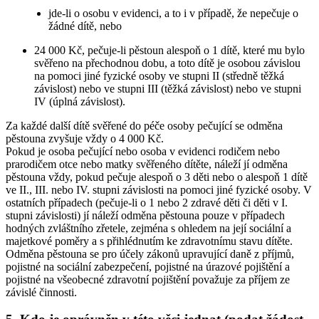
jde-li o osobu v evidenci, a to i v případě, že nepečuje o
žádné dítě, nebo
24 000 Kč, pečuje-li pěstoun alespoň o 1 dítě, které mu bylo
svěřeno na přechodnou dobu, a toto dítě je osobou závislou
na pomoci jiné fyzické osoby ve stupni II (středně těžká
závislost) nebo ve stupni III (těžká závislost) nebo ve stupni
IV (úplná závislost).
Za každé další dítě svěřené do péče osoby pečující se odměna
pěstouna zvyšuje vždy o 4 000 Kč.
Pokud je osoba pečující nebo osoba v evidenci rodičem nebo
prarodičem otce nebo matky svěřeného dítěte, náleží jí odměna
pěstouna vždy, pokud pečuje alespoň o 3 děti nebo o alespoň 1 dítě
ve II., III. nebo IV. stupni závislosti na pomoci jiné fyzické osoby. V
ostatních případech (pečuje-li o 1 nebo 2 zdravé děti či děti v I.
stupni závislosti) jí náleží odměna pěstouna pouze v případech
hodných zvláštního zřetele, zejména s ohledem na její sociální a
majetkové poměry a s přihlédnutím ke zdravotnímu stavu dítěte.
Odměna pěstouna se pro účely zákonů upravující daně z příjmů,
pojistné na sociální zabezpečení, pojistné na úrazové pojištění a
pojistné na všeobecné zdravotní pojištění považuje za příjem ze
závislé činnosti.