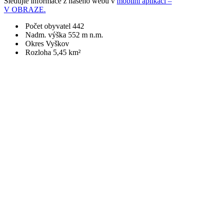
Sledujte informace z našeho webu v
mobilní aplikaci –
V OBRAZE.
Počet obyvatel 442
Nadm. výška 552 m n.m.
Okres Vyškov
Rozloha 5,45 km²