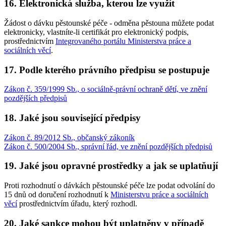
16. Elektronická služba, kterou lze využít
Žádost o dávku pěstounské péče - odměna pěstouna můžete podat
elektronicky, vlastníte-li certifikát pro elektronický podpis,
prostřednictvím
Integrovaného portálu Ministerstva práce a
sociálních věcí
.
17. Podle kterého právního předpisu se postupuje
Zákon č. 359/1999 Sb., o sociálně-právní ochraně dětí, ve znění
pozdějších předpisů
18. Jaké jsou související předpisy
Zákon č. 89/2012 Sb., občanský zákoník
Zákon č. 500/2004 Sb., správní řád, ve znění pozdějších předpisů
19. Jaké jsou opravné prostředky a jak se uplatňují
Proti rozhodnutí o dávkách pěstounské péče lze podat odvolání do
15 dnů od doručení rozhodnutí k
Ministerstvu práce a sociálních
věcí
prostřednictvím úřadu, který rozhodl.
20. Jaké sankce mohou být uplatněny v případě