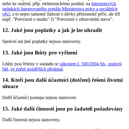
nebo ke stažení, příp. elektronickému podání, na
internetových
stránkách Integrovaného portálu Ministerstva práce a sociálních
věcí
, a to nejen samotné žádosti o dávky pěstounské péče, ale též
např. "Potvrzení o studiu" či "Potvrzení o zdravotním stavu".
12. Jaké jsou poplatky a jak je lze uhradit
Správní ani jiné poplatky nejsou stanoveny.
13. Jaké jsou lhůty pro vyřízení
Lhůty jsou řešeny v souladu se
zákonem č. 500/2004 Sb., správní
řád, ve znění pozdějších předpisů
.
14. Kteří jsou další účastníci (dotčení) řešení životní
situace
Další účastníci postupu nejsou stanoveni.
15. Jaké další činnosti jsou po žadateli požadovány
Další činnosti nejsou stanoveny.