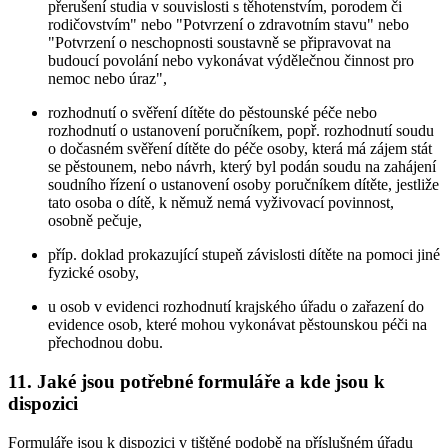
přerušení studia v souvislosti s těhotenstvím, porodem či
rodičovstvím" nebo "Potvrzení o zdravotním stavu" nebo
"Potvrzení o neschopnosti soustavně se připravovat na
budoucí povolání nebo vykonávat výdělečnou činnost pro
nemoc nebo úraz",
rozhodnutí o svěření dítěte do pěstounské péče nebo
rozhodnutí o ustanovení poručníkem, popř. rozhodnutí soudu
o dočasném svěření dítěte do péče osoby, která má zájem stát
se pěstounem, nebo návrh, který byl podán soudu na zahájení
soudního řízení o ustanovení osoby poručníkem dítěte, jestliže
tato osoba o dítě, k němuž nemá vyživovací povinnost,
osobně pečuje,
příp. doklad prokazující stupeň závislosti dítěte na pomoci jiné
fyzické osoby,
u osob v evidenci rozhodnutí krajského úřadu o zařazení do
evidence osob, které mohou vykonávat pěstounskou péči na
přechodnou dobu.
11. Jaké jsou potřebné formuláře a kde jsou k
dispozici
Formuláře jsou k dispozici v tištěné podobě na příslušném úřadu