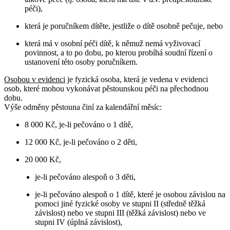
péči),
která je poručníkem dítěte, jestliže o dítě osobně pečuje, nebo
která má v osobní péči dítě, k němuž nemá vyživovací
povinnost, a to po dobu, po kterou probíhá soudní řízení o
ustanovení této osoby poručníkem.
Osobou v evidenci
je fyzická osoba, která je vedena v evidenci
osob, které mohou vykonávat pěstounskou péči na přechodnou
dobu.
Výše odměny pěstouna činí za kalendářní měsíc:
8 000 Kč, je-li pečováno o 1 dítě,
12 000 Kč, je-li pečováno o 2 děti,
20 000 Kč,
je-li pečováno alespoň o 3 děti,
je-li pečováno alespoň o 1 dítě, které je osobou závislou na
pomoci jiné fyzické osoby ve stupni II (středně těžká
závislost) nebo ve stupni III (těžká závislost) nebo ve
stupni IV (úplná závislost),