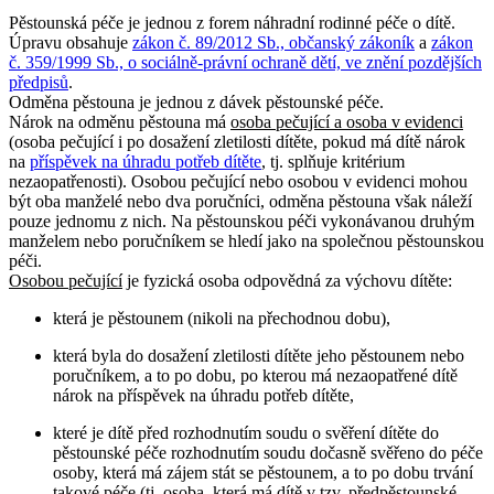
Pěstounská péče je jednou z forem náhradní rodinné péče o dítě.
Úpravu obsahuje
zákon č. 89/2012 Sb., občanský zákoník
a
zákon
č. 359/1999 Sb., o sociálně-právní ochraně dětí, ve znění pozdějších
předpisů
.
Odměna pěstouna je jednou z dávek pěstounské péče.
Nárok na odměnu pěstouna má
osoba pečující a osoba v evidenci
(osoba pečující i po dosažení zletilosti dítěte, pokud má dítě nárok
na
příspěvek na úhradu potřeb dítěte
, tj. splňuje kritérium
nezaopatřenosti). Osobou pečující nebo osobou v evidenci mohou
být oba manželé nebo dva poručníci, odměna pěstouna však náleží
pouze jednomu z nich. Na pěstounskou péči vykonávanou druhým
manželem nebo poručníkem se hledí jako na společnou pěstounskou
péči.
Osobou pečující
je fyzická osoba odpovědná za výchovu dítěte:
která je pěstounem (nikoli na přechodnou dobu),
která byla do dosažení zletilosti dítěte jeho pěstounem nebo
poručníkem, a to po dobu, po kterou má nezaopatřené dítě
nárok na příspěvek na úhradu potřeb dítěte,
které je dítě před rozhodnutím soudu o svěření dítěte do
pěstounské péče rozhodnutím soudu dočasně svěřeno do péče
osoby, která má zájem stát se pěstounem, a to po dobu trvání
takové péče (tj. osoba, která má dítě v tzv. předpěstounské