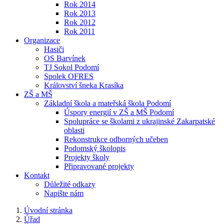
Rok 2014
Rok 2013
Rok 2012
Rok 2011
Organizace
Hasiči
OS Barvínek
TJ Sokol Podomí
Spolek OFRES
Království šneka Krasíka
ZŠ a MŠ
Základní škola a mateřská škola Podomí
Úspory energií v ZŠ a MŠ Podomí
Spolupráce se školami z ukrajinské Zakarpatské
oblasti
Rekonstrukce odborných učeben
Podomský školopis
Projekty školy
Připravované projekty
Kontakt
Důležité odkazy
Napište nám
Úvodní stránka
Úřad