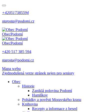
+420517385594
starosta@podomi.cz
Obec
Podomí
Obec
Podomí
+420 517 385 594
starosta@podomi.cz
Mapa webu
Zjednodušená verze stránek nejen pro seniory
Obec
Historie
Zaniklá polovina Podomí
Hamlíkov
Pohádky a pověsti Moravského krasu
Knihovna
Recepty a informace z besed