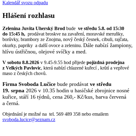
Kalendář svozu odpadu
Hlášení rozhlasu
Zelenina Juvita Uherský Brod
bude
ve středu 5.8. od 15:30
do 15:45 h,
prodávat broskve na zavaření, moravské meruňky,
borůvky, brambory ze Znojma, nový český česnek, cibuli, rajčata,
Dále nabízí žampiony,
okurky, papriky a další ovoce a zeleninu.
hlívu ústřičnou, olejové svíčky a med.
V sobotu 8.8.2026
v 9.45-9.55 hod přijede
pojízdná prodejna
z Velkých Pavlovic
, která nabízí chlazené kuřecí , krůtí a vepřové
maso z českých chovů.
Firma Svoboda Lučice
bude prodávat
ve středu
19. srpna
2026 v 10.35 hodin u hasičské zbrojnice nosné
kuřice, stáří 16 týdnů, cena 260,- Kč/kus, barva červená
a černá.
Objednání je možné na tel. 569 489 358 nebo emailem
svoboda.lucice@seznam.cz