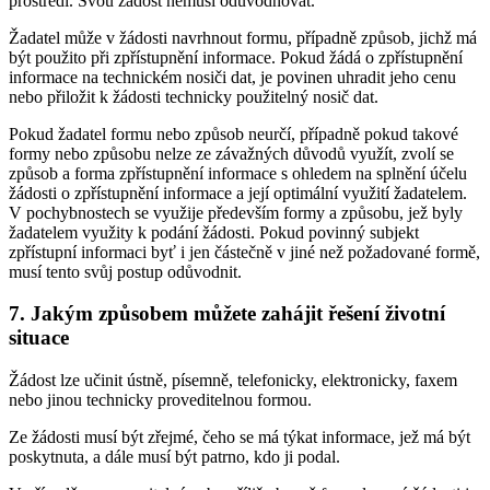
prostředí. Svou žádost nemusí odůvodňovat.
Žadatel může v žádosti navrhnout formu, případně způsob, jichž má
být použito při zpřístupnění informace. Pokud žádá o zpřístupnění
informace na technickém nosiči dat, je povinen uhradit jeho cenu
nebo přiložit k žádosti technicky použitelný nosič dat.
Pokud žadatel formu nebo způsob neurčí, případně pokud takové
formy nebo způsobu nelze ze závažných důvodů využít, zvolí se
způsob a forma zpřístupnění informace s ohledem na splnění účelu
žádosti o zpřístupnění informace a její optimální využití žadatelem.
V pochybnostech se využije především formy a způsobu, jež byly
žadatelem využity k podání žádosti. Pokud povinný subjekt
zpřístupní informaci byť i jen částečně v jiné než požadované formě,
musí tento svůj postup odůvodnit.
7. Jakým způsobem můžete zahájit řešení životní
situace
Žádost lze učinit ústně, písemně, telefonicky, elektronicky, faxem
nebo jinou technicky proveditelnou formou.
Ze žádosti musí být zřejmé, čeho se má týkat informace, jež má být
poskytnuta, a dále musí být patrno, kdo ji podal.