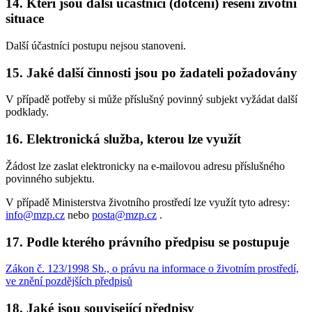
14. Kteří jsou další účastníci (dotčení) řešení životní
situace
Další účastníci postupu nejsou stanoveni.
15. Jaké další činnosti jsou po žadateli požadovány
V případě potřeby si může příslušný povinný subjekt vyžádat další
podklady.
16. Elektronická služba, kterou lze využít
Žádost lze zaslat elektronicky na e-mailovou adresu příslušného
povinného subjektu.
V případě Ministerstva životního prostředí lze využít tyto adresy:
info@mzp.cz
nebo
posta@mzp.cz
.
17. Podle kterého právního předpisu se postupuje
Zákon č. 123/1998 Sb., o právu na informace o životním prostředí,
ve znění pozdějších předpisů
18. Jaké jsou související předpisy