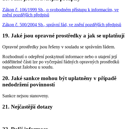
Zákon č. 106/1999 Sb., o svobodném přístupu k informacím, ve
znění pozdějších předpisů
Zákon č. 500/2004 Sb., správní řád, ve znění pozdějších předpisů
19. Jaké jsou opravné prostředky a jak se uplatňují
Opravné prostředky jsou řešeny v souladu se správním řádem.
Rozhodnutí o odepření poskytnutí informace nebo o utajení její
oddělitelné části lze po vyčerpání řádných opravných prostředků
napadnout žalobou u soudu.
20. Jaké sankce mohou být uplatněny v případě
nedodržení povinností
Sankce nejsou stanoveny.
21. Nejčastější dotazy