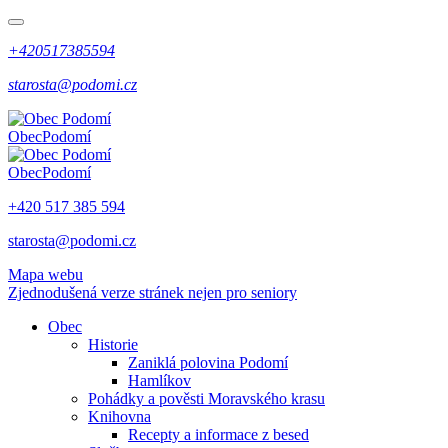
+420517385594
starosta@podomi.cz
Obec
Podomí
Obec
Podomí
+420 517 385 594
starosta@podomi.cz
Mapa webu
Zjednodušená verze stránek nejen pro seniory
Obec
Historie
Zaniklá polovina Podomí
Hamlíkov
Pohádky a pověsti Moravského krasu
Knihovna
Recepty a informace z besed