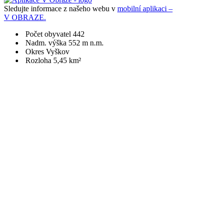
Sledujte informace z našeho webu v
mobilní aplikaci –
V OBRAZE.
Počet obyvatel 442
Nadm. výška 552 m n.m.
Okres Vyškov
Rozloha 5,45 km²