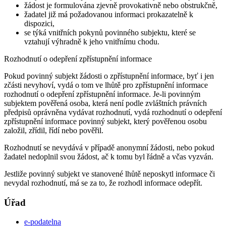
žádost je formulována zjevně provokativně nebo obstrukčně,
žadatel již má požadovanou informaci prokazatelně k
dispozici,
se týká vnitřních pokynů povinného subjektu, které se
vztahují výhradně k jeho vnitřnímu chodu.
Rozhodnutí o odepření zpřístupnění informace
Pokud povinný subjekt žádosti o zpřístupnění informace, byť i jen
zčásti nevyhoví, vydá o tom ve lhůtě pro zpřístupnění informace
rozhodnutí o odepření zpřístupnění informace. Je-li povinným
subjektem pověřená osoba, která není podle zvláštních právních
předpisů oprávněna vydávat rozhodnutí, vydá rozhodnutí o odepření
zpřístupnění informace povinný subjekt, který pověřenou osobu
založil, zřídil, řídí nebo pověřil.
Rozhodnutí se nevydává v případě anonymní žádosti, nebo pokud
žadatel nedoplnil svou žádost, ač k tomu byl řádně a včas vyzván.
Jestliže povinný subjekt ve stanovené lhůtě neposkytl informace či
nevydal rozhodnutí, má se za to, že rozhodl informace odepřít.
Úřad
e-podatelna