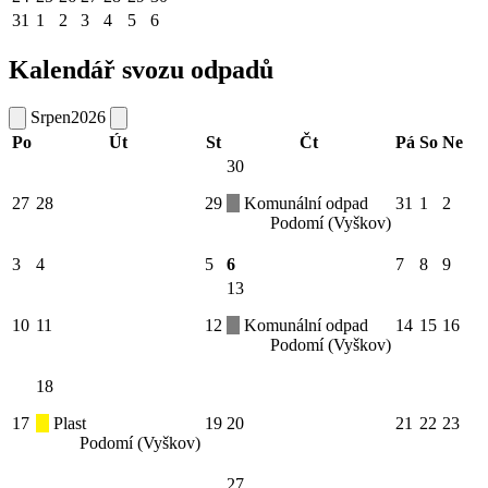
31
1
2
3
4
5
6
Kalendář svozu odpadů
Srpen
2026
Po
Út
St
Čt
Pá
So
Ne
30
27
28
29
Komunální odpad
31
1
2
Podomí (Vyškov)
3
4
5
6
7
8
9
13
10
11
12
Komunální odpad
14
15
16
Podomí (Vyškov)
18
17
Plast
19
20
21
22
23
Podomí (Vyškov)
27