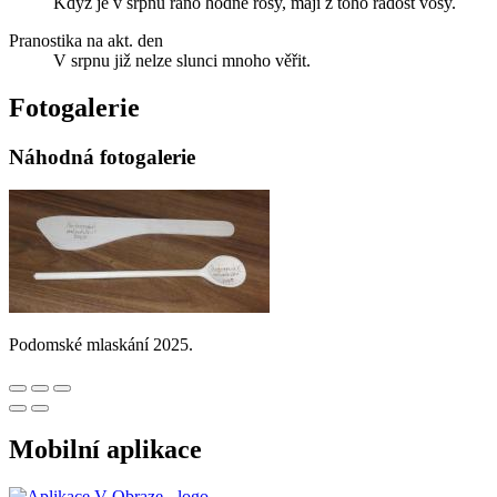
Když je v srpnu ráno hodně rosy, mají z toho radost vosy.
Pranostika na akt. den
V srpnu již nelze slunci mnoho věřit.
Fotogalerie
Náhodná fotogalerie
Podomské mlaskání 2025.
Mobilní aplikace