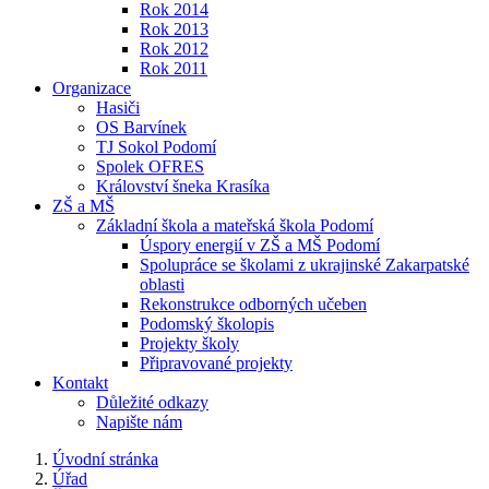
Rok 2014
Rok 2013
Rok 2012
Rok 2011
Organizace
Hasiči
OS Barvínek
TJ Sokol Podomí
Spolek OFRES
Království šneka Krasíka
ZŠ a MŠ
Základní škola a mateřská škola Podomí
Úspory energií v ZŠ a MŠ Podomí
Spolupráce se školami z ukrajinské Zakarpatské
oblasti
Rekonstrukce odborných učeben
Podomský školopis
Projekty školy
Připravované projekty
Kontakt
Důležité odkazy
Napište nám
Úvodní stránka
Úřad