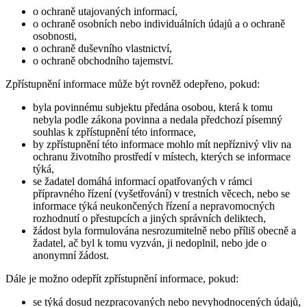
o ochraně utajovaných informací,
o ochraně osobních nebo individuálních údajů a o ochraně
osobnosti,
o ochraně duševního vlastnictví,
o ochraně obchodního tajemství.
Zpřístupnění informace může být rovněž odepřeno, pokud:
byla povinnému subjektu předána osobou, která k tomu
nebyla podle zákona povinna a nedala předchozí písemný
souhlas k zpřístupnění této informace,
by zpřístupnění této informace mohlo mít nepříznivý vliv na
ochranu životního prostředí v místech, kterých se informace
týká,
se žadatel domáhá informací opatřovaných v rámci
přípravného řízení (vyšetřování) v trestních věcech, nebo se
informace týká neukončených řízení a nepravomocných
rozhodnutí o přestupcích a jiných správních deliktech,
žádost byla formulována nesrozumitelně nebo příliš obecně a
žadatel, ač byl k tomu vyzván, ji nedoplnil, nebo jde o
anonymní žádost.
Dále je možno odepřít zpřístupnění informace, pokud:
se týká dosud nezpracovaných nebo nevyhodnocených údajů,