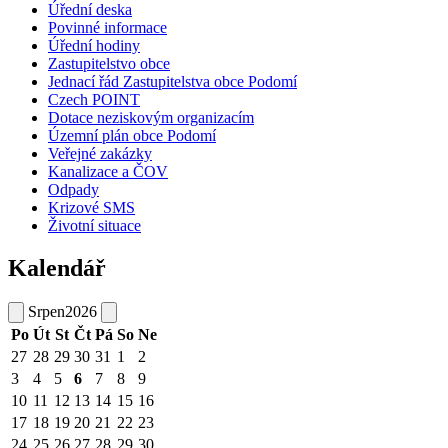
Úřední deska
Povinné informace
Úřední hodiny
Zastupitelstvo obce
Jednací řád Zastupitelstva obce Podomí
Czech POINT
Dotace neziskovým organizacím
Územní plán obce Podomí
Veřejné zakázky
Kanalizace a ČOV
Odpady
Krizové SMS
Životní situace
Kalendář
Srpen
2026
Po
Út
St
Čt
Pá
So
Ne
27
28
29
30
31
1
2
3
4
5
6
7
8
9
10
11
12
13
14
15
16
17
18
19
20
21
22
23
24
25
26
27
28
29
30