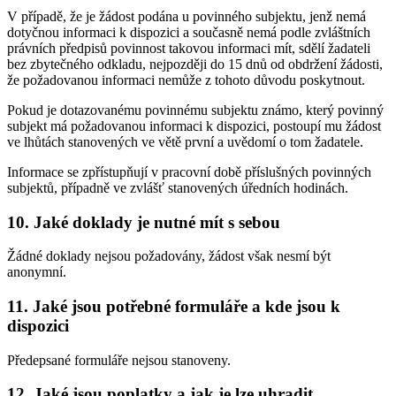
V případě, že je žádost podána u povinného subjektu, jenž nemá
dotyčnou informaci k dispozici a současně nemá podle zvláštních
právních předpisů povinnost takovou informaci mít, sdělí žadateli
bez zbytečného odkladu, nejpozději do 15 dnů od obdržení žádosti,
že požadovanou informaci nemůže z tohoto důvodu poskytnout.
Pokud je dotazovanému povinnému subjektu známo, který povinný
subjekt má požadovanou informaci k dispozici, postoupí mu žádost
ve lhůtách stanovených ve větě první a uvědomí o tom žadatele.
Informace se zpřístupňují v pracovní době příslušných povinných
subjektů, případně ve zvlášť stanovených úředních hodinách.
10. Jaké doklady je nutné mít s sebou
Žádné doklady nejsou požadovány, žádost však nesmí být
anonymní.
11. Jaké jsou potřebné formuláře a kde jsou k
dispozici
Předepsané formuláře nejsou stanoveny.
12. Jaké jsou poplatky a jak je lze uhradit