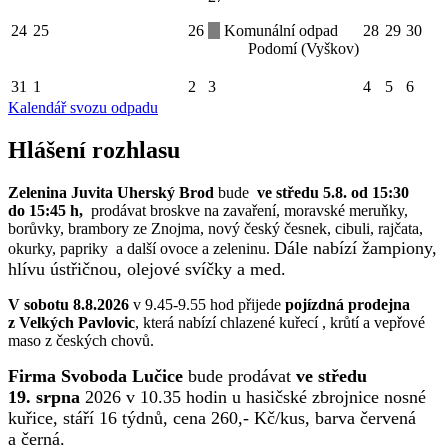
24
25
26
Komunální odpad
28
29
30
Podomí (Vyškov)
31
1
2
3
4
5
6
Kalendář svozu odpadu
Hlášení rozhlasu
Zelenina Juvita Uherský Brod
bude
ve středu 5.8. od 15:30
do 15:45 h,
prodávat broskve na zavaření, moravské meruňky,
borůvky, brambory ze Znojma, nový český česnek, cibuli, rajčata,
Dále nabízí žampiony,
okurky, papriky a další ovoce a zeleninu.
hlívu ústřičnou, olejové svíčky a med.
V sobotu 8.8.2026
v 9.45-9.55 hod přijede
pojízdná prodejna
z Velkých Pavlovic
, která nabízí chlazené kuřecí , krůtí a vepřové
maso z českých chovů.
Firma Svoboda Lučice
bude prodávat
ve středu
19. srpna
2026 v 10.35 hodin u hasičské zbrojnice nosné
kuřice, stáří 16 týdnů, cena 260,- Kč/kus, barva červená
a černá.