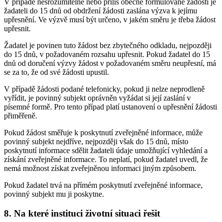
V případě nesrozumitelné nebo příliš obecně formulované žádosti je
žadateli do 15 dnů od obdržení žádosti zaslána výzva k jejímu
upřesnění. Ve výzvě musí být určeno, v jakém směru je třeba žádost
upřesnit.
Žadatel je povinen tuto žádost bez zbytečného odkladu, nejpozději
do 15 dnů, v požadovaném rozsahu upřesnit. Pokud žadatel do 15
dnů od doručení výzvy žádost v požadovaném směru neupřesní, má
se za to, že od své žádosti upustil.
V případě žádosti podané telefonicky, pokud ji nelze neprodleně
vyřídit, je povinný subjekt oprávněn vyžádat si její zaslání v
písemné formě. Pro tento případ platí ustanovení o upřesnění žádosti
přiměřeně.
Pokud žádost směřuje k poskytnutí zveřejněné informace, může
povinný subjekt nejdříve, nejpozději však do 15 dnů, místo
poskytnutí informace sdělit žadateli údaje umožňující vyhledání a
získání zveřejněné informace. To neplatí, pokud žadatel uvedl, že
nemá možnost získat zveřejněnou informaci jiným způsobem.
Pokud žadatel trvá na přímém poskytnutí zveřejněné informace,
povinný subjekt mu ji poskytne.
8. Na které instituci životní situaci řešit