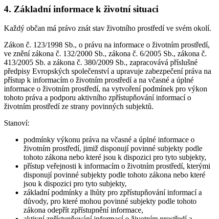
4. Základní informace k životní situaci
Každý občan má právo znát stav životního prostředí ve svém okolí.
Zákon č. 123/1998 Sb., o právu na informace o životním prostředí,
ve znění zákona č. 132/2000 Sb., zákona č. 6/2005 Sb., zákona č.
413/2005 Sb. a zákona č. 380/2009 Sb., zapracovává příslušné
předpisy Evropských společenství a upravuje zabezpečení práva na
přístup k informacím o životním prostředí a na včasné a úplné
informace o životním prostředí, na vytvoření podmínek pro výkon
tohoto práva a podporu aktivního zpřístupňování informací o
životním prostředí ze strany povinných subjektů.
Stanoví:
podmínky výkonu práva na včasné a úplné informace o
životním prostředí, jimiž disponují povinné subjekty podle
tohoto zákona nebo které jsou k dispozici pro tyto subjekty,
přístup veřejnosti k informacím o životním prostředí, kterými
disponují povinné subjekty podle tohoto zákona nebo které
jsou k dispozici pro tyto subjekty,
základní podmínky a lhůty pro zpřístupňování informací a
důvody, pro které mohou povinné subjekty podle tohoto
zákona odepřít zpřístupnění informace,
aktivní zpřístupňování informací o životním prostředí a