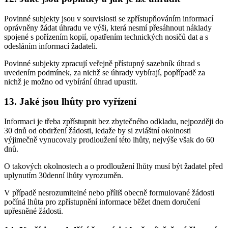
Povinné subjekty jsou v souvislosti se zpřístupňováním informací
oprávněny žádat úhradu ve výši, která nesmí přesáhnout náklady
spojené s pořízením kopií, opatřením technických nosičů dat a s
odesláním informací žadateli.
Povinné subjekty zpracují veřejně přístupný sazebník úhrad s
uvedením podmínek, za nichž se úhrady vybírají, popřípadě za
nichž je možno od vybírání úhrad upustit.
13. Jaké jsou lhůty pro vyřízení
Informaci je třeba zpřístupnit bez zbytečného odkladu, nejpozději do
30 dnů od obdržení žádosti, ledaže by si zvláštní okolnosti
výjimečně vynucovaly prodloužení této lhůty, nejvýše však do 60
dnů.
O takových okolnostech a o prodloužení lhůty musí být žadatel před
uplynutím 30denní lhůty vyrozuměn.
V případě nesrozumitelné nebo příliš obecně formulované žádosti
počíná lhůta pro zpřístupnění informace běžet dnem doručení
upřesněné žádosti.