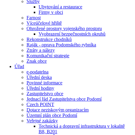
Služby
Ubytování a restaurace
Firmy v obci
Farnost
Víceúčelové hřiště
Ohrožené prostory vojenského prostoru
Vyobrazení bezpečnostních okruhů
Rekonstrukce chodníků
Raják - oprava Podomského rybníka
Ztráty a nálezy
Komunikační strategie
Znak obce
Úřad
e-podatelna
Úřední deska
Povinné informace
Úřední hodiny
Zastupitelstvo obce
Jednací řád Zastupitelstva obce Podomí
Czech POINT
Dotace neziskovým organizacím
Územní plán obce Podomí
Veřejné zakázky
Technická a dopravní infrastruktura v lokalitě
B8, B201