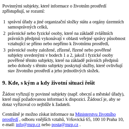
Povinnými subjekty, které informace o životním prostředí
zpřístupňují, se rozumí:
1
správní úřady a jiné organizační složky státu a orgány územních
samosprávných celků,
2
právnické nebo fyzické osoby, které na základě zvláštních
právních předpisů vykonávají v oblasti veřejné správy působnost
vztahující se přímo nebo nepřímo k životnímu prostředí,
3
právnické osoby založené, zřízené, řízené nebo pověřené
subjekty uvedenými v bodech 1 a 2, jakož i fyzické osoby
pověřené těmito subjekty, které na základě právních předpisů
nebo dohody s těmito subjekty poskytují služby, které ovlivňují
stav životního prostředí a jeho jednotlivých složek.
9. Kde, s kým a kdy životní situaci řešit
Žádost vyřizují ty povinné subjekty (např. obecní a městské úřady),
které mají požadovanou informaci k dispozici. Žádoucí je, aby se
dotaz vyřizoval co nejblíže k žadateli.
Centrálně je možno získat informace na
Ministerstvu životního
prostředí
, odboru vnějších vztahů, Vršovická 65, 100 10 Praha 10,
e-mail:
info@mzp.cz
nebo
posta@mzp.cz
.