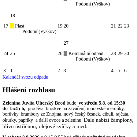
Podomí (Vyškov)
18
17
Plast
19
20
21
22
23
Podomí (Vyškov)
27
24
25
26
Komunální odpad
28
29
30
Podomí (Vyškov)
31
1
2
3
4
5
6
Kalendář svozu odpadu
Hlášení rozhlasu
Zelenina Juvita Uherský Brod
bude
ve středu 5.8. od 15:30
do 15:45 h,
prodávat broskve na zavaření, moravské meruňky,
borůvky, brambory ze Znojma, nový český česnek, cibuli, rajčata,
Dále nabízí žampiony,
okurky, papriky a další ovoce a zeleninu.
hlívu ústřičnou, olejové svíčky a med.