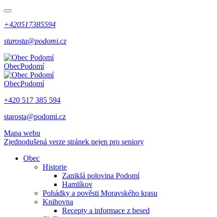
+420517385594
starosta@podomi.cz
Obec
Podomí
Obec
Podomí
+420 517 385 594
starosta@podomi.cz
Mapa webu
Zjednodušená verze stránek nejen pro seniory
Obec
Historie
Zaniklá polovina Podomí
Hamlíkov
Pohádky a pověsti Moravského krasu
Knihovna
Recepty a informace z besed