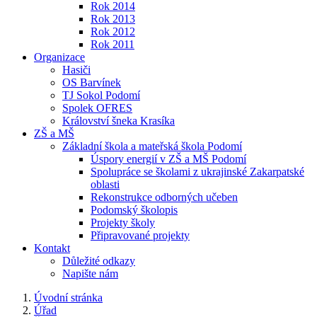
Rok 2014
Rok 2013
Rok 2012
Rok 2011
Organizace
Hasiči
OS Barvínek
TJ Sokol Podomí
Spolek OFRES
Království šneka Krasíka
ZŠ a MŠ
Základní škola a mateřská škola Podomí
Úspory energií v ZŠ a MŠ Podomí
Spolupráce se školami z ukrajinské Zakarpatské
oblasti
Rekonstrukce odborných učeben
Podomský školopis
Projekty školy
Připravované projekty
Kontakt
Důležité odkazy
Napište nám
Úvodní stránka
Úřad