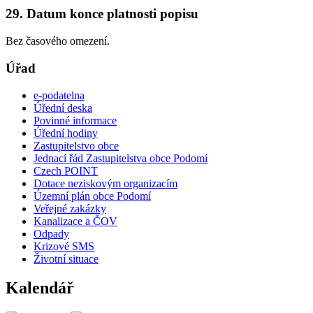
29. Datum konce platnosti popisu
Bez časového omezení.
Úřad
e-podatelna
Úřední deska
Povinné informace
Úřední hodiny
Zastupitelstvo obce
Jednací řád Zastupitelstva obce Podomí
Czech POINT
Dotace neziskovým organizacím
Územní plán obce Podomí
Veřejné zakázky
Kanalizace a ČOV
Odpady
Krizové SMS
Životní situace
Kalendář