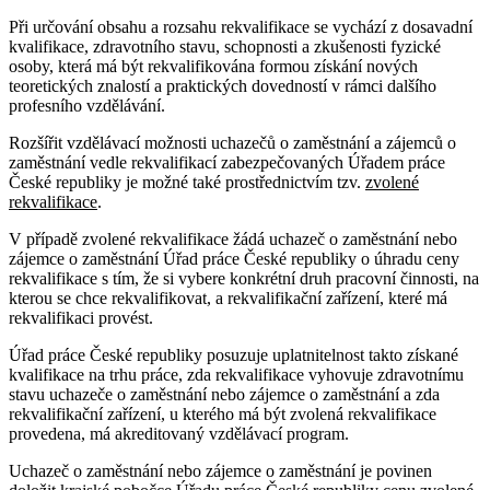
Při určování obsahu a rozsahu rekvalifikace se vychází z dosavadní
kvalifikace, zdravotního stavu, schopnosti a zkušenosti fyzické
osoby, která má být rekvalifikována formou získání nových
teoretických znalostí a praktických dovedností v rámci dalšího
profesního vzdělávání.
Rozšířit vzdělávací možnosti uchazečů o zaměstnání a zájemců o
zaměstnání vedle rekvalifikací zabezpečovaných Úřadem práce
České republiky je možné také prostřednictvím tzv.
zvolené
rekvalifikace
.
V případě zvolené rekvalifikace žádá uchazeč o zaměstnání nebo
zájemce o zaměstnání Úřad práce České republiky o úhradu ceny
rekvalifikace s tím, že si vybere konkrétní druh pracovní činnosti, na
kterou se chce rekvalifikovat, a rekvalifikační zařízení, které má
rekvalifikaci provést.
Úřad práce České republiky posuzuje uplatnitelnost takto získané
kvalifikace na trhu práce, zda rekvalifikace vyhovuje zdravotnímu
stavu uchazeče o zaměstnání nebo zájemce o zaměstnání a zda
rekvalifikační zařízení, u kterého má být zvolená rekvalifikace
provedena, má akreditovaný vzdělávací program.
Uchazeč o zaměstnání nebo zájemce o zaměstnání je povinen