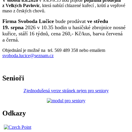
V sobotu 8.8.2026
v 9.45-9.55 hod přijede
pojízdná prodejna
z Velkých Pavlovic
, která nabízí chlazené kuřecí , krůtí a vepřové
maso z českých chovů.
Firma Svoboda Lučice
bude prodávat
ve středu
19. srpna
2026 v 10.35 hodin u hasičské zbrojnice nosné
kuřice, stáří 16 týdnů, cena 260,- Kč/kus, barva červená
a černá.
Objednání je možné na tel. 569 489 358 nebo emailem
svoboda.lucice@seznam.cz
Senioři
Zjednodušená verze stránek nejen pro seniory
Odkazy