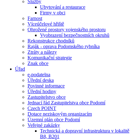
Služby
Ubytování a restaurace
Firmy v obci
Farnost
Víceúčelové hřiště
Ohrožené prostory vojenského prostoru
Vyobrazení bezpečnostních okruhů
Rekonstrukce chodníků
Raják - oprava Podomského rybníka
Ztráty a nálezy
Komunikační strategie
Znak obce
Úřad
e-podatelna
Úřední deska
Povinné informace
Úřední hodiny
Zastupitelstvo obce
Jednací řád Zastupitelstva obce Podomí
Czech POINT
Dotace neziskovým organizacím
Územní plán obce Podomí
Veřejné zakázky
Technická a dopravní infrastruktura v lokalitě
B8, B201