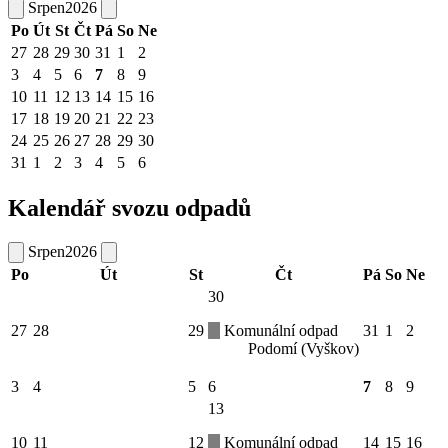
Srpen
2026
Po
Út
St
Čt
Pá
So
Ne
27
28
29
30
31
1
2
3
4
5
6
7
8
9
10
11
12
13
14
15
16
17
18
19
20
21
22
23
24
25
26
27
28
29
30
31
1
2
3
4
5
6
Kalendář svozu odpadů
Srpen
2026
Po
Út
St
Čt
Pá
So
Ne
30
27
28
29
Komunální odpad
31
1
2
Podomí (Vyškov)
3
4
5
6
7
8
9
13
10
11
12
Komunální odpad
14
15
16