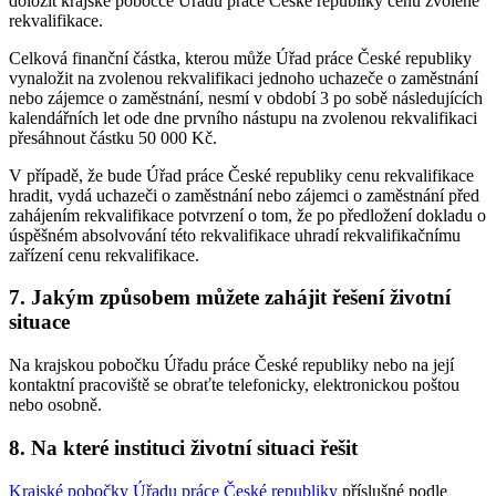
doložit krajské pobočce Úřadu práce České republiky cenu zvolené
rekvalifikace.
Celková finanční částka, kterou může Úřad práce České republiky
vynaložit na zvolenou rekvalifikaci jednoho uchazeče o zaměstnání
nebo zájemce o zaměstnání, nesmí v období 3 po sobě následujících
kalendářních let ode dne prvního nástupu na zvolenou rekvalifikaci
přesáhnout částku 50 000 Kč.
V případě, že bude Úřad práce České republiky cenu rekvalifikace
hradit, vydá uchazeči o zaměstnání nebo zájemci o zaměstnání před
zahájením rekvalifikace potvrzení o tom, že po předložení dokladu o
úspěšném absolvování této rekvalifikace uhradí rekvalifikačnímu
zařízení cenu rekvalifikace.
7. Jakým způsobem můžete zahájit řešení životní
situace
Na krajskou pobočku Úřadu práce České republiky nebo na její
kontaktní pracoviště se obraťte telefonicky, elektronickou poštou
nebo osobně.
8. Na které instituci životní situaci řešit
Krajské pobočky Úřadu práce České republiky
příslušné podle