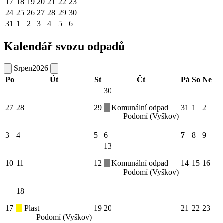
17
18
19
20
21
22
23
24
25
26
27
28
29
30
31
1
2
3
4
5
6
Kalendář svozu odpadů
Srpen
2026
Po
Út
St
Čt
Pá
So
Ne
30
27
28
29
Komunální odpad
31
1
2
Podomí (Vyškov)
3
4
5
6
7
8
9
13
10
11
12
Komunální odpad
14
15
16
Podomí (Vyškov)
18
17
Plast
19
20
21
22
23
Podomí (Vyškov)