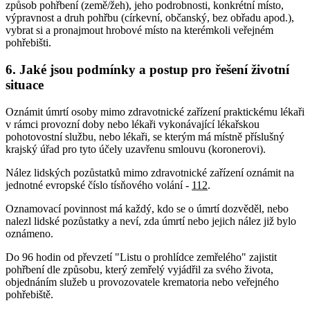
způsob pohřbení (země/žeh), jeho podrobnosti, konkrétní místo,
výpravnost a druh pohřbu (církevní, občanský, bez obřadu apod.),
vybrat si a pronajmout hrobové místo na kterémkoli veřejném
pohřebišti.
6. Jaké jsou podmínky a postup pro řešení životní
situace
Oznámit úmrtí osoby mimo zdravotnické zařízení praktickému lékaři
v rámci provozní doby nebo lékaři vykonávající lékařskou
pohotovostní službu, nebo lékaři, se kterým má místně příslušný
krajský úřad pro tyto účely uzavřenu smlouvu (koronerovi).
Nález lidských pozůstatků mimo zdravotnické zařízení oznámit na
jednotné evropské číslo tísňového volání -
112
.
Oznamovací povinnost má každý, kdo se o úmrtí dozvěděl, nebo
nalezl lidské pozůstatky a neví, zda úmrtí nebo jejich nález již bylo
oznámeno.
Do 96 hodin od převzetí "Listu o prohlídce zemřelého" zajistit
pohřbení dle způsobu, který zemřelý vyjádřil za svého života,
objednáním služeb u provozovatele krematoria nebo veřejného
pohřebiště.