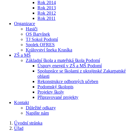
Rok 2014
Rok 2013
Rok 2012
Rok 2011
Organizace
Hasiči
OS Barvínek
TJ Sokol Podomí
Spolek OFRES
Království šneka Krasíka
ZŠ a MŠ
Základní škola a mateřská škola Podomí
Úspory energií v ZŠ a MŠ Podomí
Spolupráce se školami z ukrajinské Zakarpatské
oblasti
Rekonstrukce odborných učeben
Podomský školopis
Projekty školy
Připravované projekty
Kontakt
Důležité odkazy
Napište nám
Úvodní stránka
Úřad