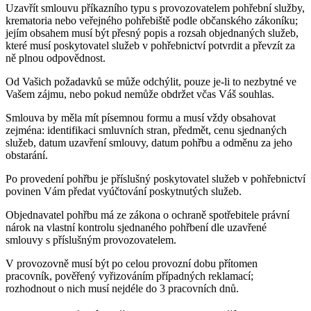
Uzavřít smlouvu příkazního typu s provozovatelem pohřební služby,
krematoria nebo veřejného pohřebiště podle občanského zákoníku;
jejím obsahem musí být přesný popis a rozsah objednaných služeb,
které musí poskytovatel služeb v pohřebnictví potvrdit a převzít za
ně plnou odpovědnost.
Od Vašich požadavků se může odchýlit, pouze je-li to nezbytné ve
Vašem zájmu, nebo pokud nemůže obdržet včas Váš souhlas.
Smlouva by měla mít písemnou formu a musí vždy obsahovat
zejména: identifikaci smluvních stran, předmět, cenu sjednaných
služeb, datum uzavření smlouvy, datum pohřbu a odměnu za jeho
obstarání.
Po provedení pohřbu je příslušný poskytovatel služeb v pohřebnictví
povinen Vám předat vyúčtování poskytnutých služeb.
Objednavatel pohřbu má ze zákona o ochraně spotřebitele právní
nárok na vlastní kontrolu sjednaného pohřbení dle uzavřené
smlouvy s příslušným provozovatelem.
V provozovně musí být po celou provozní dobu přítomen
pracovník, pověřený vyřizováním případných reklamací;
rozhodnout o nich musí nejdéle do 3 pracovních dnů.