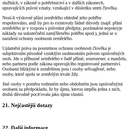
službách, v zákoně o pohřebnictví a v dalších zákonech,
upravujících právní vztahy, vznikající v důsledku smrti člověka.
Není-li výslovné přání zemřelého ohledně jeho pohřbu
respektováno, aniž by pro to existovaly řádné důvody (např. přání
zemřelého je v rozporu s právními předpisy, pozůstalost nepokryje
náklady na uskutečnění zamýšleného pohřbu apod.), jedná se o
narušení ochrany osobnosti zemřelého.
Uplatnění práva na posmrtnou ochranu osobnosti člověka je
subjektivním původně vzniklým osobnostním právem oprávněných
osob. Jde o příbuzné zemřelého v řadě přímé, sourozenec a manžela,
nebo partnera podle zákona upravujícího registrované partnerství.
Osobami blízkými k zemřelému jsou i osoby sešvagřené, nebo
osoby, které spolu se zemřelým trvale žily.
Jiné osoby v poměru rodinném nebo obdobném jsou oprávněnými
osobami za předpokladu, že by újmu, kterou utrpěla jedna z nich,
druhá důvodně pociťovala jako újmu vlastní.
21. Nejčastější dotazy
22. Další informace