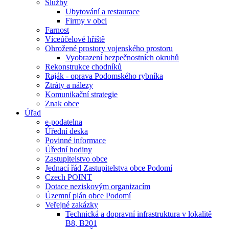
Služby
Ubytování a restaurace
Firmy v obci
Farnost
Víceúčelové hřiště
Ohrožené prostory vojenského prostoru
Vyobrazení bezpečnostních okruhů
Rekonstrukce chodníků
Raják - oprava Podomského rybníka
Ztráty a nálezy
Komunikační strategie
Znak obce
Úřad
e-podatelna
Úřední deska
Povinné informace
Úřední hodiny
Zastupitelstvo obce
Jednací řád Zastupitelstva obce Podomí
Czech POINT
Dotace neziskovým organizacím
Územní plán obce Podomí
Veřejné zakázky
Technická a dopravní infrastruktura v lokalitě
B8, B201