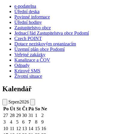
e-podatelna
Úřední deska
Povinné informace
Úřední hodiny
Zastupitelstvo obce
Jednací řád Zastupitelstva obce Podomí
Czech POINT
Dotace neziskovým organizacím
Územní plán obce Podomí
Veřejné zakázky
Kanalizace a ČOV
Odpady
Krizové SMS
Životní situace
Kalendář
Srpen
2026
Po
Út
St
Čt
Pá
So
Ne
27
28
29
30
31
1
2
3
4
5
6
7
8
9
10
11
12
13
14
15
16