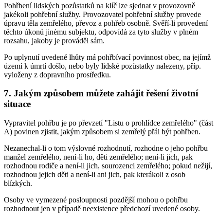
Pohřbení lidských pozůstatků na klíč lze sjednat v provozovně
jakékoli pohřební služby. Provozovatel pohřební služby provede
úpravu těla zemřelého, převoz a pohřeb osobně. Svěří-li provedení
těchto úkonů jinému subjektu, odpovídá za tyto služby v plném
rozsahu, jakoby je prováděl sám.
Po uplynutí uvedené lhůty má pohřbívací povinnost obec, na jejímž
území k úmrtí došlo, nebo byly lidské pozůstatky nalezeny, příp.
vyloženy z dopravního prostředku.
7. Jakým způsobem můžete zahájit řešení životní
situace
Vypravitel pohřbu je po převzetí "Listu o prohlídce zemřelého" (část
A) povinen zjistit, jakým způsobem si zemřelý přál být pohřben.
Nezanechal-li o tom výslovné rozhodnutí, rozhodne o jeho pohřbu
manžel zemřelého, není-li ho, děti zemřelého; není-li jich, pak
rozhodnou rodiče a není-li jich, sourozenci zemřelého; pokud nežijí,
rozhodnou jejich děti a není-li ani jich, pak kterákoli z osob
blízkých.
Osoby ve vymezené posloupnosti pozdější mohou o pohřbu
rozhodnout jen v případě neexistence předchozí uvedené osoby.