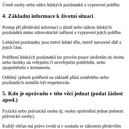
Úmrtí osoby nebo nález lidských pozůstatků a vypravení pohřbu
4. Základní informace k životní situaci
Postup při předávání informací o úmrtí nebo nálezu lidských
pozůstatků mimo zdravotnické zařízení a vypravení jejich pohřbu.
Lidskými pozůstatky jsou mrtvé lidské tělo, mrtvě narozené dítě a
jejich části.
Pohřbení lidských pozůstatků lze provést pouze uložením do hrobu
nebo hrobky na veřejném či neveřejném pohřebišti, nebo
zpopelněním v krematoriu.
Odlišný způsob pohřbení na základě přání zemřelého nebo
pozůstalých nemůže být respektován.
5. Kdo je oprávněn v této věci jednat (podat žádost
apod.)
Fyzická nebo právnická osoba (tj. osoba oprávněná jednat jménem
právnické osoby).
Každý občan má právo zvolit si v souladu se zákonem především