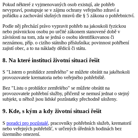
Pokud některé z vyjmenovaných osob existují, ale pohřeb
nevypraví, postupuje se v zájmu ochrany veřejného zdraví a
pořádku a zachování slušných mravů dle § 5 zákona o pohřebnictví.
Podle něj přechází právo vypravit pohřeb na jakoukoli fyzickou
nebo právnickou osobu po určité zákonem stanovené době v
závislosti na tom, zda se jedná o osobu identifikovanou či
neznámou, příp. o cizího státního příslušníka; povinnost pohřbení
zajistí obec, a to na náklady dědiců či státu.
8. Na které instituci životní situaci řešit
S "Listem o prohlídce zemřelého" se můžete obrátit na jakéhokoli
provozovatele krematoria nebo veřejného pohřebiště.
Bez "Listu o prohlídce zemřelého" se můžete obrátit na
provozovatele pohřební služby, přičemž se nemusí jednat o stejný
subjekt, u něhož jsou lidské pozůstatky přechodně uloženy.
9. Kde, s kým a kdy životní situaci řešit
S
poradci pro pozůstalé
, pracovníky pohřebních služeb, krematorií
nebo veřejných pohřebišť, v určených úředních hodinách bez
územního omezení.