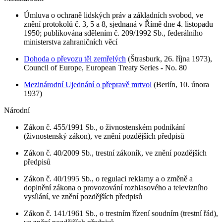
Úmluva o ochraně lidských práv a základních svobod, ve
znění protokolů č. 3, 5 a 8, sjednaná v Římě dne 4. listopadu
1950; publikována sdělením č. 209/1992 Sb., federálního
ministerstva zahraničních věcí
Dohoda o převozu těl zemřelých
(Štrasburk, 26. října 1973),
Council of Europe, European Treaty Series - No. 80
Mezinárodní Ujednání o přepravě mrtvol
(Berlín, 10. února
1937)
Národní
Zákon č. 455/1991 Sb., o živnostenském podnikání
(živnostenský zákon), ve znění pozdějších předpisů
Zákon č. 40/2009 Sb., trestní zákoník, ve znění pozdějších
předpisů
Zákon č. 40/1995 Sb., o regulaci reklamy a o změně a
doplnění zákona o provozování rozhlasového a televizního
vysílání, ve znění pozdějších předpisů
Zákon č. 141/1961 Sb., o trestním řízení soudním (trestní řád),