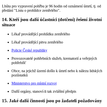
Lhůta pro vypravení pohřbu je 96 hodin od oznámení úmrtí, tj. od
předání "Listu o prohlídce zemřelého".
14. Kteří jsou další účastníci (dotčení) řešení životní
situace
Lékař provádějící prohlídku zemřelého
Lékař provádějící pitvu zemřelého
Policie České republiky
Provozovatelé pohřebních služeb, krematorií a veřejných
pohřebišť
Obce, na jejichž území došlo k úmrtí nebo k nálezu lidských
pozůstatků
Ministerstvo pro místní rozvoj
Další orgány, stanoví-li tak zvláštní předpis
15. Jaké další činnosti jsou po žadateli požadovány