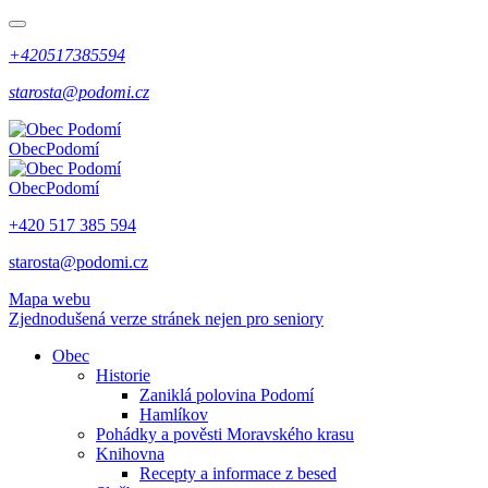
+420517385594
starosta@podomi.cz
Obec
Podomí
Obec
Podomí
+420 517 385 594
starosta@podomi.cz
Mapa webu
Zjednodušená verze stránek nejen pro seniory
Obec
Historie
Zaniklá polovina Podomí
Hamlíkov
Pohádky a pověsti Moravského krasu
Knihovna
Recepty a informace z besed