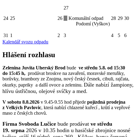
27
24
25
26
Komunální odpad
28
29
30
Podomí (Vyškov)
31
1
2
3
4
5
6
Kalendář svozu odpadu
Hlášení rozhlasu
Zelenina Juvita Uherský Brod
bude
ve středu 5.8. od 15:30
do 15:45 h,
prodávat broskve na zavaření, moravské meruňky,
borůvky, brambory ze Znojma, nový český česnek, cibuli, rajčata,
Dále nabízí žampiony,
okurky, papriky a další ovoce a zeleninu.
hlívu ústřičnou, olejové svíčky a med.
V sobotu 8.8.2026
v 9.45-9.55 hod přijede
pojízdná prodejna
z Velkých Pavlovic
, která nabízí chlazené kuřecí , krůtí a vepřové
maso z českých chovů.
Firma Svoboda Lučice
bude prodávat
ve středu
19. srpna
2026 v 10.35 hodin u hasičské zbrojnice nosné
kuřice, stáří 16 týdnů, cena 260,- Kč/kus, barva červená