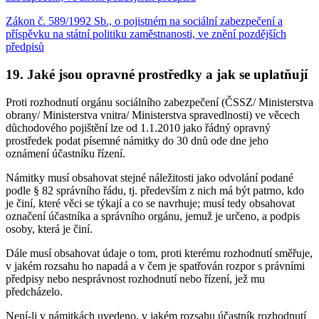
Zákon č. 589/1992 Sb., o pojistném na sociální zabezpečení a
příspěvku na státní politiku zaměstnanosti, ve znění pozdějších
předpisů
19. Jaké jsou opravné prostředky a jak se uplatňují
Proti rozhodnutí orgánu sociálního zabezpečení (ČSSZ/ Ministerstva
obrany/ Ministerstva vnitra/ Ministerstva spravedlnosti) ve věcech
důchodového pojištění lze od 1.1.2010 jako řádný opravný
prostředek podat písemné námitky do 30 dnů ode dne jeho
oznámení účastníku řízení.
Námitky musí obsahovat stejné náležitosti jako odvolání podané
podle § 82 správního řádu, tj. především z nich má být patrno, kdo
je činí, které věci se týkají a co se navrhuje; musí tedy obsahovat
označení účastníka a správního orgánu, jemuž je určeno, a podpis
osoby, která je činí.
Dále musí obsahovat údaje o tom, proti kterému rozhodnutí směřuje,
v jakém rozsahu ho napadá a v čem je spatřován rozpor s právními
předpisy nebo nesprávnost rozhodnutí nebo řízení, jež mu
předcházelo.
Není-li v námitkách uvedeno, v jakém rozsahu účastník rozhodnutí