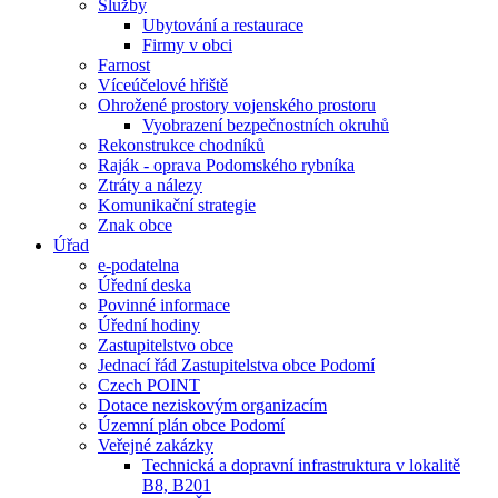
Služby
Ubytování a restaurace
Firmy v obci
Farnost
Víceúčelové hřiště
Ohrožené prostory vojenského prostoru
Vyobrazení bezpečnostních okruhů
Rekonstrukce chodníků
Raják - oprava Podomského rybníka
Ztráty a nálezy
Komunikační strategie
Znak obce
Úřad
e-podatelna
Úřední deska
Povinné informace
Úřední hodiny
Zastupitelstvo obce
Jednací řád Zastupitelstva obce Podomí
Czech POINT
Dotace neziskovým organizacím
Územní plán obce Podomí
Veřejné zakázky
Technická a dopravní infrastruktura v lokalitě
B8, B201