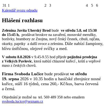
31
1
2
3
4
5
6
Kalendář svozu odpadu
Hlášení rozhlasu
Zelenina Juvita Uherský Brod
bude
ve středu 5.8. od 15:30
do 15:45 h,
prodávat broskve na zavaření, moravské meruňky,
borůvky, brambory ze Znojma, nový český česnek, cibuli, rajčata,
Dále nabízí žampiony,
okurky, papriky a další ovoce a zeleninu.
hlívu ústřičnou, olejové svíčky a med.
V sobotu 8.8.2026
v 9.45-9.55 hod přijede
pojízdná prodejna
z Velkých Pavlovic
, která nabízí chlazené kuřecí , krůtí a vepřové
maso z českých chovů.
Firma Svoboda Lučice
bude prodávat
ve středu
19. srpna
2026 v 10.35 hodin u hasičské zbrojnice nosné
kuřice, stáří 16 týdnů, cena 260,- Kč/kus, barva červená
a černá.
Objednání je možné na tel. 569 489 358 nebo emailem
svoboda.lucice@seznam.cz