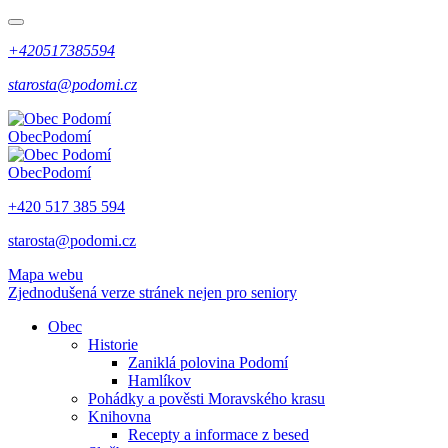
+420517385594
starosta@podomi.cz
Obec
Podomí
Obec
Podomí
+420 517 385 594
starosta@podomi.cz
Mapa webu
Zjednodušená verze stránek nejen pro seniory
Obec
Historie
Zaniklá polovina Podomí
Hamlíkov
Pohádky a pověsti Moravského krasu
Knihovna
Recepty a informace z besed