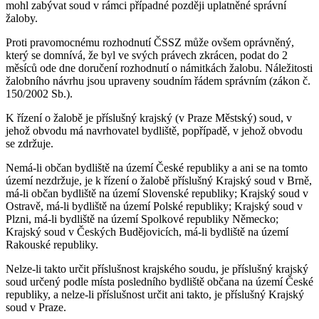
mohl zabývat soud v rámci případné později uplatněné správní
žaloby.
Proti pravomocnému rozhodnutí ČSSZ může ovšem oprávněný,
který se domnívá, že byl ve svých právech zkrácen, podat do 2
měsíců ode dne doručení rozhodnutí o námitkách žalobu. Náležitosti
žalobního návrhu jsou upraveny soudním řádem správním (zákon č.
150/2002 Sb.).
K řízení o žalobě je příslušný krajský (v Praze Městský) soud, v
jehož obvodu má navrhovatel bydliště, popřípadě, v jehož obvodu
se zdržuje.
Nemá-li občan bydliště na území České republiky a ani se na tomto
území nezdržuje, je k řízení o žalobě příslušný Krajský soud v Brně,
má-li občan bydliště na území Slovenské republiky; Krajský soud v
Ostravě, má-li bydliště na území Polské republiky; Krajský soud v
Plzni, má-li bydliště na území Spolkové republiky Německo;
Krajský soud v Českých Budějovicích, má-li bydliště na území
Rakouské republiky.
Nelze-li takto určit příslušnost krajského soudu, je příslušný krajský
soud určený podle místa posledního bydliště občana na území České
republiky, a nelze-li příslušnost určit ani takto, je příslušný Krajský
soud v Praze.