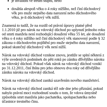
je invalidní ve třetím stupni, nebo
dosáhla alespoň věku o 4 roky nižšího, než činí důchodový
věk pro muže stejného data narození nebo důchodového
věku, je-li důchodový věk nižší.
Znamená to tudíž, že na rozdíl od právní úpravy platné před
1.1.2010 již pro nárok na vdovský důchod po uplynutí jednoho roku
od smrti manžela není rozhodující dosažení věku 55 let, ale dosažení
věku o 4 roky nižšího než činí důchodový věk stanovený podle § 32
zákona o důchodovém pojištění pro muže stejného data narození,
pokud skutečný důchodový věk není nižší.
Nárok na vdovský důchod vznikne znovu, jestliže se splní některá z
výše uvedených podmínek do pěti roků po zániku dřívějšího nároku
na vdovský důchod. Pokud však nárok na vdovský důchod vznikl
po 31.12.2011, činí lhůta pro jeho obnovu dva roky od dřívějšího
zániku nároku na vdovský důchod.
Nárok na vdovský důchod zaniká uzavřením nového manželství.
Nárok na vdovský důchod zaniká též ode dne jeho přiznání, pokud
nabylo právní moci rozhodnutí soudu o tom, že vdova úmyslně
způsobila smrt manžela jako pachatelka, spolupachatelka nebo
účastnice trestného činu.