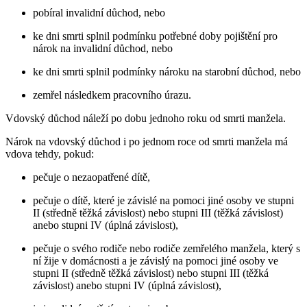
pobíral invalidní důchod, nebo
ke dni smrti splnil podmínku potřebné doby pojištění pro
nárok na invalidní důchod, nebo
ke dni smrti splnil podmínky nároku na starobní důchod, nebo
zemřel následkem pracovního úrazu.
Vdovský důchod náleží po dobu jednoho roku od smrti manžela.
Nárok na vdovský důchod i po jednom roce od smrti manžela má
vdova tehdy, pokud:
pečuje o nezaopatřené dítě,
pečuje o dítě, které je závislé na pomoci jiné osoby ve stupni
II (středně těžká závislost) nebo stupni III (těžká závislost)
anebo stupni IV (úplná závislost),
pečuje o svého rodiče nebo rodiče zemřelého manžela, který s
ní žije v domácnosti a je závislý na pomoci jiné osoby ve
stupni II (středně těžká závislost) nebo stupni III (těžká
závislost) anebo stupni IV (úplná závislost),