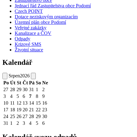
Zastupitelstvo obce
Jednací řád Zastupitelstva obce Podomí
Czech POINT
Dotace neziskovým organizacím
Územní plán obce Podomí
Veřejné zakázky
Kanalizace a ČOV
Odpady
Krizové SMS
Životní situace
Kalendář
Srpen
2026
Po
Út
St
Čt
Pá
So
Ne
27
28
29
30
31
1
2
3
4
5
6
7
8
9
10
11
12
13
14
15
16
17
18
19
20
21
22
23
24
25
26
27
28
29
30
31
1
2
3
4
5
6