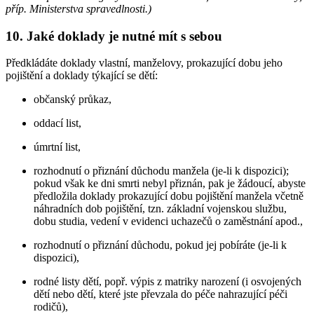
příp. Ministerstva spravedlnosti.)
10. Jaké doklady je nutné mít s sebou
Předkládáte doklady vlastní, manželovy, prokazující dobu jeho
pojištění a doklady týkající se dětí:
občanský průkaz,
oddací list,
úmrtní list,
rozhodnutí o přiznání důchodu manžela (je-li k dispozici);
pokud však ke dni smrti nebyl přiznán, pak je žádoucí, abyste
předložila doklady prokazující dobu pojištění manžela včetně
náhradních dob pojištění, tzn. základní vojenskou službu,
dobu studia, vedení v evidenci uchazečů o zaměstnání apod.,
rozhodnutí o přiznání důchodu, pokud jej pobíráte (je-li k
dispozici),
rodné listy dětí, popř. výpis z matriky narození (i osvojených
dětí nebo dětí, které jste převzala do péče nahrazující péči
rodičů),