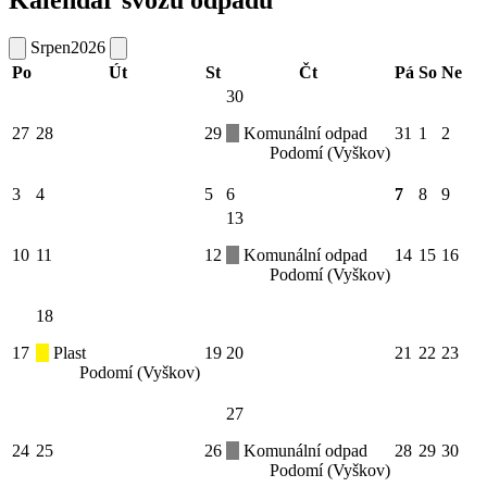
Kalendář svozu odpadů
Srpen
2026
Po
Út
St
Čt
Pá
So
Ne
30
27
28
29
Komunální odpad
31
1
2
Podomí (Vyškov)
3
4
5
6
7
8
9
13
10
11
12
Komunální odpad
14
15
16
Podomí (Vyškov)
18
17
Plast
19
20
21
22
23
Podomí (Vyškov)
27
24
25
26
Komunální odpad
28
29
30
Podomí (Vyškov)