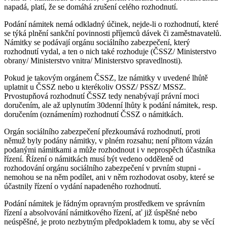
napadá, platí, že se domáhá zrušení celého rozhodnutí.
Podání námitek nemá odkladný účinek, nejde-li o rozhodnutí, které
se týká plnění sankční povinnosti příjemců dávek či zaměstnavatelů.
Námitky se podávají orgánu sociálního zabezpečení, který
rozhodnutí vydal, a ten o nich také rozhoduje (ČSSZ/ Ministerstvo
obrany/ Ministerstvo vnitra/ Ministerstvo spravedlnosti).
Pokud je takovým orgánem ČSSZ, lze námitky v uvedené lhůtě
uplatnit u ČSSZ nebo u kterékoliv OSSZ/ PSSZ/ MSSZ.
Prvostupňová rozhodnutí ČSSZ tedy nenabývají právní moci
doručením, ale až uplynutím 30denní lhůty k podání námitek, resp.
doručením (oznámením) rozhodnutí ČSSZ o námitkách.
Orgán sociálního zabezpečení přezkoumává rozhodnutí, proti
němuž byly podány námitky, v plném rozsahu; není přitom vázán
podanými námitkami a může rozhodnout i v neprospěch účastníka
řízení. Řízení o námitkách musí být vedeno odděleně od
rozhodování orgánu sociálního zabezpečení v prvním stupni -
nemohou se na něm podílet, ani v něm rozhodovat osoby, které se
účastnily řízení o vydání napadeného rozhodnutí.
Podání námitek je řádným opravným prostředkem ve správním
řízení a absolvování námitkového řízení, ať již úspěšné nebo
neúspěšné, je proto nezbytným předpokladem k tomu, aby se věcí