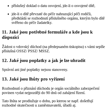
příslušný doklad o datu osvojení, jde-li o osvojené dítě,
jde-li o dítě převzaté do péče nahrazující péči rodičů,
předkládá se rozhodnutí příslušného orgánu, kterým bylo dítě
svěřeno do péče žadatelky.
11. Jaké jsou potřebné formuláře a kde jsou k
dispozici
Žádost o vdovský důchod (na předepsaném tiskopisu) s vámi sepíše
příslušná OSSZ/ PSSZ/ MSSZ.
12. Jaké jsou poplatky a jak je lze uhradit
Správní ani jiné poplatky nejsou stanoveny.
13. Jaké jsou lhůty pro vyřízení
Rozhodnutí o přiznání důchodu je orgán sociálního zabezpečení
povinen vydat nejpozději do 90 dnů od zahájení řízení.
Tato lhůta se prodlužuje o dobu, po kterou se např. došetřují
rozhodné skutečnosti u zaměstnavatelů, úřadů aj.