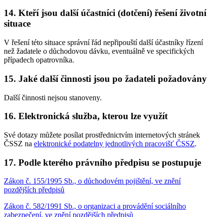
14. Kteří jsou další účastníci (dotčení) řešení životní
situace
V řešení této situace správní řád nepřipouští další účastníky řízení
než žadatele o důchodovou dávku, eventuálně ve specifických
případech opatrovníka.
15. Jaké další činnosti jsou po žadateli požadovány
Další činnosti nejsou stanoveny.
16. Elektronická služba, kterou lze využít
Své dotazy můžete posílat prostřednictvím internetových stránek
ČSSZ na
elektronické podatelny jednotlivých pracovišť ČSSZ
.
17. Podle kterého právního předpisu se postupuje
Zákon č. 155/1995 Sb., o důchodovém pojištění, ve znění
pozdějších předpisů
Zákon č. 582/1991 Sb., o organizaci a provádění sociálního
zabezpečení, ve znění pozdějších předpisů