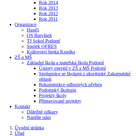
Rok 2014
Rok 2013
Rok 2012
Rok 2011
Organizace
Hasiči
OS Barvínek
TJ Sokol Podomí
Spolek OFRES
Království šneka Krasíka
ZŠ a MŠ
Základní škola a mateřská škola Podomí
Úspory energií v ZŠ a MŠ Podomí
Spolupráce se školami z ukrajinské Zakarpatské
oblasti
Rekonstrukce odborných učeben
Podomský školopis
Projekty školy
Připravované projekty
Kontakt
Důležité odkazy
Napište nám
Úvodní stránka
Úřad