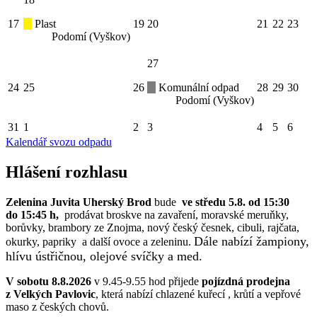
17
Plast
19
20
21
22
23
Podomí (Vyškov)
27
24
25
26
Komunální odpad
28
29
30
Podomí (Vyškov)
31
1
2
3
4
5
6
Kalendář svozu odpadu
Hlášení rozhlasu
Zelenina Juvita Uherský Brod
bude
ve středu 5.8. od 15:30
do 15:45 h,
prodávat broskve na zavaření, moravské meruňky,
borůvky, brambory ze Znojma, nový český česnek, cibuli, rajčata,
Dále nabízí žampiony,
okurky, papriky a další ovoce a zeleninu.
hlívu ústřičnou, olejové svíčky a med.
V sobotu 8.8.2026
v 9.45-9.55 hod přijede
pojízdná prodejna
z Velkých Pavlovic
, která nabízí chlazené kuřecí , krůtí a vepřové
maso z českých chovů.