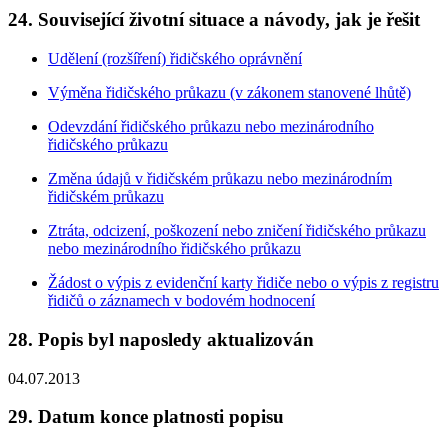
24. Související životní situace a návody, jak je řešit
Udělení (rozšíření) řidičského oprávnění
Výměna řidičského průkazu (v zákonem stanovené lhůtě)
Odevzdání řidičského průkazu nebo mezinárodního
řidičského průkazu
Změna údajů v řidičském průkazu nebo mezinárodním
řidičském průkazu
Ztráta, odcizení, poškození nebo zničení řidičského průkazu
nebo mezinárodního řidičského průkazu
Žádost o výpis z evidenční karty řidiče nebo o výpis z registru
řidičů o záznamech v bodovém hodnocení
28. Popis byl naposledy aktualizován
04.07.2013
29. Datum konce platnosti popisu