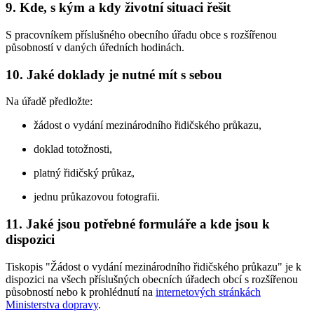
9. Kde, s kým a kdy životní situaci řešit
S pracovníkem příslušného obecního úřadu obce s rozšířenou
působností v daných úředních hodinách.
10. Jaké doklady je nutné mít s sebou
Na úřadě předložte:
žádost o vydání mezinárodního řidičského průkazu,
doklad totožnosti,
platný řidičský průkaz,
jednu průkazovou fotografii.
11. Jaké jsou potřebné formuláře a kde jsou k
dispozici
Tiskopis "Žádost o vydání mezinárodního řidičského průkazu" je k
dispozici na všech příslušných obecních úřadech obcí s rozšířenou
působností nebo k prohlédnutí na
internetových stránkách
Ministerstva dopravy
.