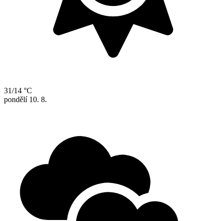
31/14 °C
pondělí
10. 8.