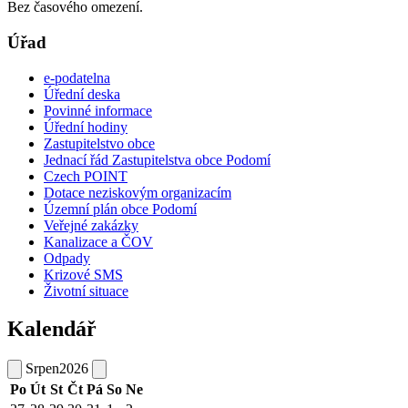
Bez časového omezení.
Úřad
e-podatelna
Úřední deska
Povinné informace
Úřední hodiny
Zastupitelstvo obce
Jednací řád Zastupitelstva obce Podomí
Czech POINT
Dotace neziskovým organizacím
Územní plán obce Podomí
Veřejné zakázky
Kanalizace a ČOV
Odpady
Krizové SMS
Životní situace
Kalendář
Srpen
2026
Po
Út
St
Čt
Pá
So
Ne