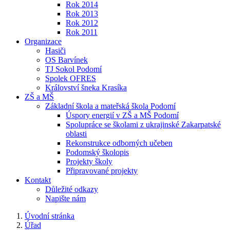
Rok 2014
Rok 2013
Rok 2012
Rok 2011
Organizace
Hasiči
OS Barvínek
TJ Sokol Podomí
Spolek OFRES
Království šneka Krasíka
ZŠ a MŠ
Základní škola a mateřská škola Podomí
Úspory energií v ZŠ a MŠ Podomí
Spolupráce se školami z ukrajinské Zakarpatské
oblasti
Rekonstrukce odborných učeben
Podomský školopis
Projekty školy
Připravované projekty
Kontakt
Důležité odkazy
Napište nám
Úvodní stránka
Úřad