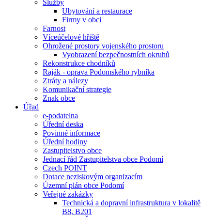
Služby
Ubytování a restaurace
Firmy v obci
Farnost
Víceúčelové hřiště
Ohrožené prostory vojenského prostoru
Vyobrazení bezpečnostních okruhů
Rekonstrukce chodníků
Raják - oprava Podomského rybníka
Ztráty a nálezy
Komunikační strategie
Znak obce
Úřad
e-podatelna
Úřední deska
Povinné informace
Úřední hodiny
Zastupitelstvo obce
Jednací řád Zastupitelstva obce Podomí
Czech POINT
Dotace neziskovým organizacím
Územní plán obce Podomí
Veřejné zakázky
Technická a dopravní infrastruktura v lokalitě
B8, B201