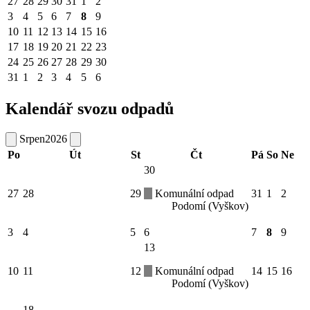
27
28
29
30
31
1
2
3
4
5
6
7
8
9
10
11
12
13
14
15
16
17
18
19
20
21
22
23
24
25
26
27
28
29
30
31
1
2
3
4
5
6
Kalendář svozu odpadů
Srpen
2026
Po
Út
St
Čt
Pá
So
Ne
30
27
28
29
Komunální odpad
31
1
2
Podomí (Vyškov)
3
4
5
6
7
8
9
13
10
11
12
Komunální odpad
14
15
16
Podomí (Vyškov)
18