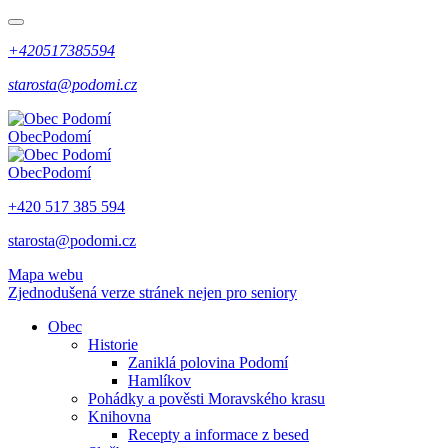
+420517385594
starosta@podomi.cz
Obec
Podomí
Obec
Podomí
+420 517 385 594
starosta@podomi.cz
Mapa webu
Zjednodušená verze stránek nejen pro seniory
Obec
Historie
Zaniklá polovina Podomí
Hamlíkov
Pohádky a pověsti Moravského krasu
Knihovna
Recepty a informace z besed