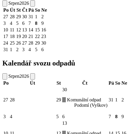
Srpen
2026
Po
Út
St
Čt
Pá
So
Ne
27
28
29
30
31
1
2
3
4
5
6
7
8
9
10
11
12
13
14
15
16
17
18
19
20
21
22
23
24
25
26
27
28
29
30
31
1
2
3
4
5
6
Kalendář svozu odpadů
Srpen
2026
Po
Út
St
Čt
Pá
So
Ne
30
27
28
29
Komunální odpad
31
1
2
Podomí (Vyškov)
3
4
5
6
7
8
9
13
10
11
12
Komunální odpad
14
15
16