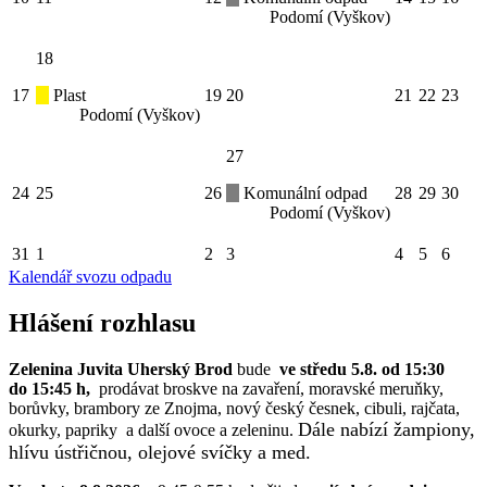
Podomí (Vyškov)
18
17
Plast
19
20
21
22
23
Podomí (Vyškov)
27
24
25
26
Komunální odpad
28
29
30
Podomí (Vyškov)
31
1
2
3
4
5
6
Kalendář svozu odpadu
Hlášení rozhlasu
Zelenina Juvita Uherský Brod
bude
ve středu 5.8. od 15:30
do 15:45 h,
prodávat broskve na zavaření, moravské meruňky,
borůvky, brambory ze Znojma, nový český česnek, cibuli, rajčata,
Dále nabízí žampiony,
okurky, papriky a další ovoce a zeleninu.
hlívu ústřičnou, olejové svíčky a med.