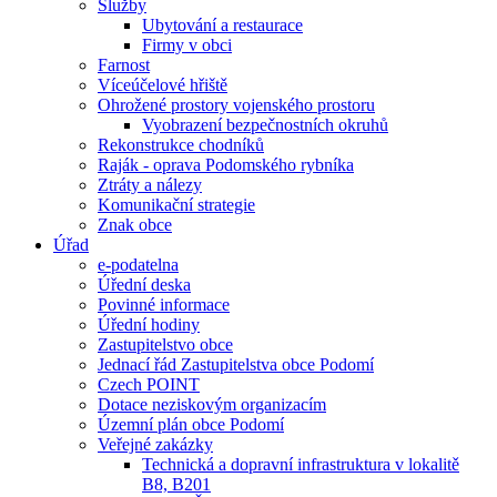
Služby
Ubytování a restaurace
Firmy v obci
Farnost
Víceúčelové hřiště
Ohrožené prostory vojenského prostoru
Vyobrazení bezpečnostních okruhů
Rekonstrukce chodníků
Raják - oprava Podomského rybníka
Ztráty a nálezy
Komunikační strategie
Znak obce
Úřad
e-podatelna
Úřední deska
Povinné informace
Úřední hodiny
Zastupitelstvo obce
Jednací řád Zastupitelstva obce Podomí
Czech POINT
Dotace neziskovým organizacím
Územní plán obce Podomí
Veřejné zakázky
Technická a dopravní infrastruktura v lokalitě
B8, B201