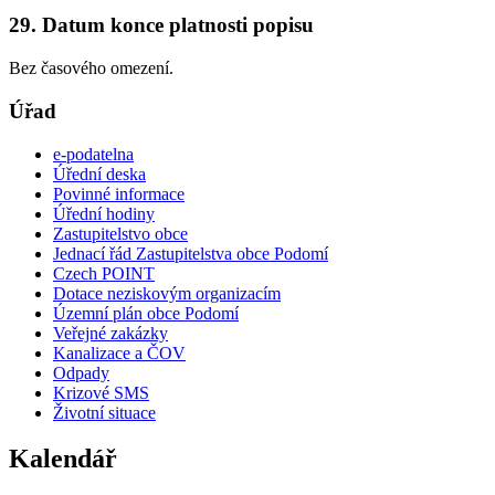
29. Datum konce platnosti popisu
Bez časového omezení.
Úřad
e-podatelna
Úřední deska
Povinné informace
Úřední hodiny
Zastupitelstvo obce
Jednací řád Zastupitelstva obce Podomí
Czech POINT
Dotace neziskovým organizacím
Územní plán obce Podomí
Veřejné zakázky
Kanalizace a ČOV
Odpady
Krizové SMS
Životní situace
Kalendář