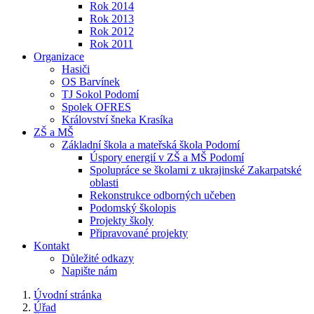
Rok 2014
Rok 2013
Rok 2012
Rok 2011
Organizace
Hasiči
OS Barvínek
TJ Sokol Podomí
Spolek OFRES
Království šneka Krasíka
ZŠ a MŠ
Základní škola a mateřská škola Podomí
Úspory energií v ZŠ a MŠ Podomí
Spolupráce se školami z ukrajinské Zakarpatské
oblasti
Rekonstrukce odborných učeben
Podomský školopis
Projekty školy
Připravované projekty
Kontakt
Důležité odkazy
Napište nám
Úvodní stránka
Úřad