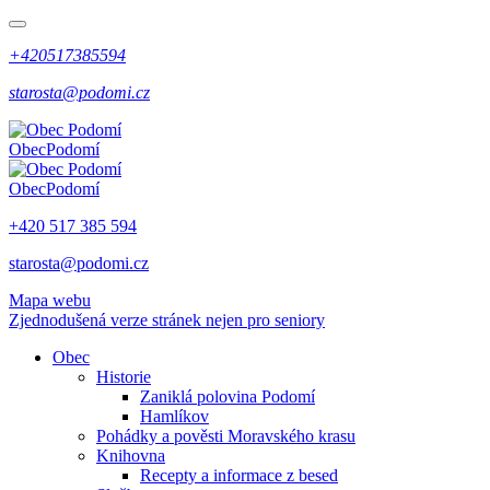
+420517385594
starosta@podomi.cz
Obec
Podomí
Obec
Podomí
+420 517 385 594
starosta@podomi.cz
Mapa webu
Zjednodušená verze stránek nejen pro seniory
Obec
Historie
Zaniklá polovina Podomí
Hamlíkov
Pohádky a pověsti Moravského krasu
Knihovna
Recepty a informace z besed