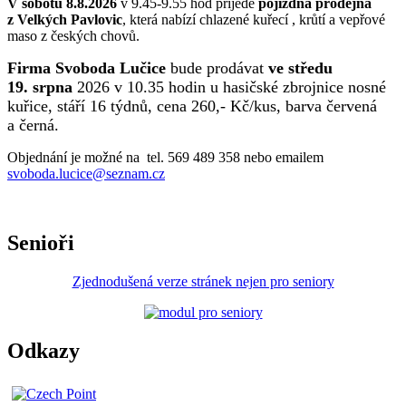
V sobotu 8.8.2026
v 9.45-9.55 hod přijede
pojízdná prodejna
z Velkých Pavlovic
, která nabízí chlazené kuřecí , krůtí a vepřové
maso z českých chovů.
Firma Svoboda Lučice
bude prodávat
ve středu
19. srpna
2026 v 10.35 hodin u hasičské zbrojnice nosné
kuřice, stáří 16 týdnů, cena 260,- Kč/kus, barva červená
a černá.
Objednání je možné na tel. 569 489 358 nebo emailem
svoboda.lucice@seznam.cz
Senioři
Zjednodušená verze stránek nejen pro seniory
Odkazy