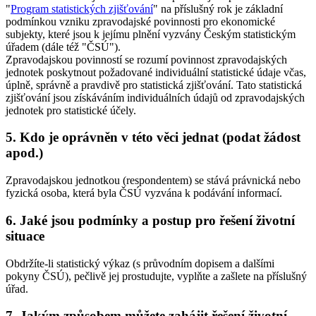
"
Program statistických zjišťování
" na příslušný rok je základní
podmínkou vzniku zpravodajské povinnosti pro ekonomické
subjekty, které jsou k jejímu plnění vyzvány Českým statistickým
úřadem (dále též "ČSÚ").
Zpravodajskou povinností se rozumí povinnost zpravodajských
jednotek poskytnout požadované individuální statistické údaje včas,
úplně, správně a pravdivě pro statistická zjišťování. Tato statistická
zjišťování jsou získáváním individuálních údajů od zpravodajských
jednotek pro statistické účely.
5. Kdo je oprávněn v této věci jednat (podat žádost
apod.)
Zpravodajskou jednotkou (respondentem) se stává právnická nebo
fyzická osoba, která byla ČSÚ vyzvána k podávání informací.
6. Jaké jsou podmínky a postup pro řešení životní
situace
Obdržíte-li statistický výkaz (s průvodním dopisem a dalšími
pokyny ČSÚ), pečlivě jej prostudujte, vyplňte a zašlete na příslušný
úřad.
7. Jakým způsobem můžete zahájit řešení životní