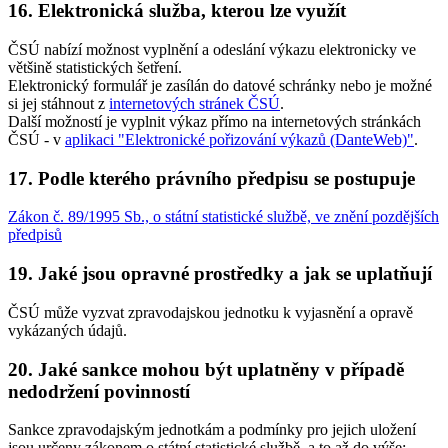
16. Elektronická služba, kterou lze využít
ČSÚ nabízí možnost vyplnění a odeslání výkazu elektronicky ve
většině statistických šetření.
Elektronický formulář je zasílán do datové schránky nebo je možné
si jej stáhnout z
internetových stránek ČSÚ
.
Další možností je vyplnit výkaz přímo na internetových stránkách
ČSÚ - v
aplikaci "Elektronické pořizování výkazů (DanteWeb)"
.
17. Podle kterého právního předpisu se postupuje
Zákon č. 89/1995 Sb., o státní statistické službě, ve znění pozdějších
předpisů
19. Jaké jsou opravné prostředky a jak se uplatňují
ČSÚ může vyzvat zpravodajskou jednotku k vyjasnění a opravě
vykázaných údajů.
20. Jaké sankce mohou být uplatněny v případě
nedodržení povinností
Sankce zpravodajským jednotkám a podmínky pro jejich uložení
jsou určeny zákonem o státní statistické službě, a to až do výše: