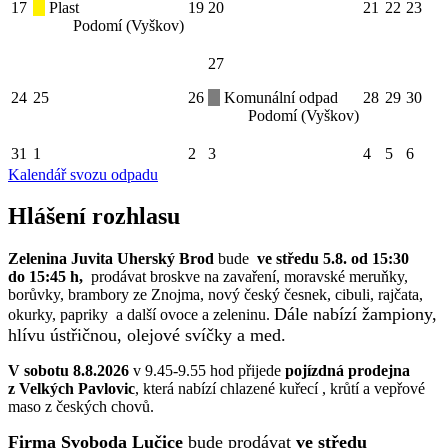
17
Plast
19
20
21
22
23
Podomí (Vyškov)
27
24
25
26
Komunální odpad
28
29
30
Podomí (Vyškov)
31
1
2
3
4
5
6
Kalendář svozu odpadu
Hlášení rozhlasu
Zelenina Juvita Uherský Brod
bude
ve středu 5.8. od 15:30
do 15:45 h,
prodávat broskve na zavaření, moravské meruňky,
borůvky, brambory ze Znojma, nový český česnek, cibuli, rajčata,
Dále nabízí žampiony,
okurky, papriky a další ovoce a zeleninu.
hlívu ústřičnou, olejové svíčky a med.
V sobotu 8.8.2026
v 9.45-9.55 hod přijede
pojízdná prodejna
z Velkých Pavlovic
, která nabízí chlazené kuřecí , krůtí a vepřové
maso z českých chovů.
Firma Svoboda Lučice
bude prodávat
ve středu