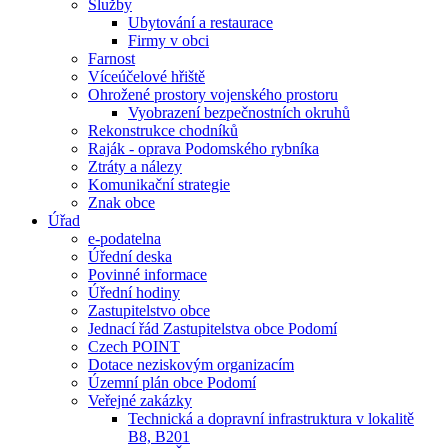
Služby
Ubytování a restaurace
Firmy v obci
Farnost
Víceúčelové hřiště
Ohrožené prostory vojenského prostoru
Vyobrazení bezpečnostních okruhů
Rekonstrukce chodníků
Raják - oprava Podomského rybníka
Ztráty a nálezy
Komunikační strategie
Znak obce
Úřad
e-podatelna
Úřední deska
Povinné informace
Úřední hodiny
Zastupitelstvo obce
Jednací řád Zastupitelstva obce Podomí
Czech POINT
Dotace neziskovým organizacím
Územní plán obce Podomí
Veřejné zakázky
Technická a dopravní infrastruktura v lokalitě
B8, B201