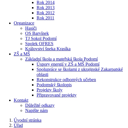
Rok 2014
Rok 2013
Rok 2012
Rok 2011
Organizace
Hasiči
OS Barvínek
TJ Sokol Podomí
Spolek OFRES
Království šneka Krasíka
ZŠ a MŠ
Základní škola a mateřská škola Podomí
Úspory energií v ZŠ a MŠ Podomí
Spolupráce se školami z ukrajinské Zakarpatské
oblasti
Rekonstrukce odborných učeben
Podomský školopis
Projekty školy
Připravované projekty
Kontakt
Důležité odkazy
Napište nám
Úvodní stránka
Úřad