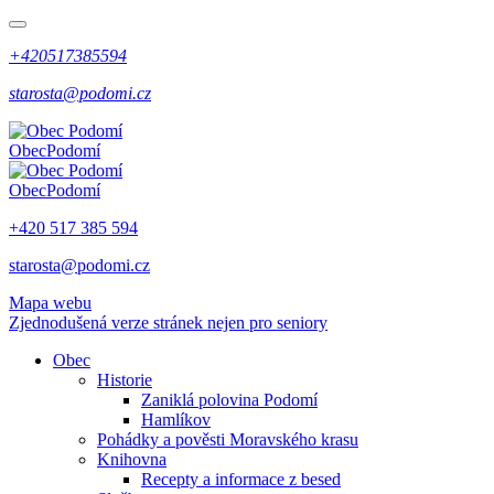
+420517385594
starosta@podomi.cz
Obec
Podomí
Obec
Podomí
+420 517 385 594
starosta@podomi.cz
Mapa webu
Zjednodušená verze stránek nejen pro seniory
Obec
Historie
Zaniklá polovina Podomí
Hamlíkov
Pohádky a pověsti Moravského krasu
Knihovna
Recepty a informace z besed