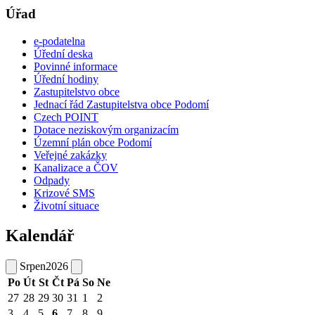
Úřad
e-podatelna
Úřední deska
Povinné informace
Úřední hodiny
Zastupitelstvo obce
Jednací řád Zastupitelstva obce Podomí
Czech POINT
Dotace neziskovým organizacím
Územní plán obce Podomí
Veřejné zakázky
Kanalizace a ČOV
Odpady
Krizové SMS
Životní situace
Kalendář
Srpen
2026
Po
Út
St
Čt
Pá
So
Ne
27
28
29
30
31
1
2
3
4
5
6
7
8
9