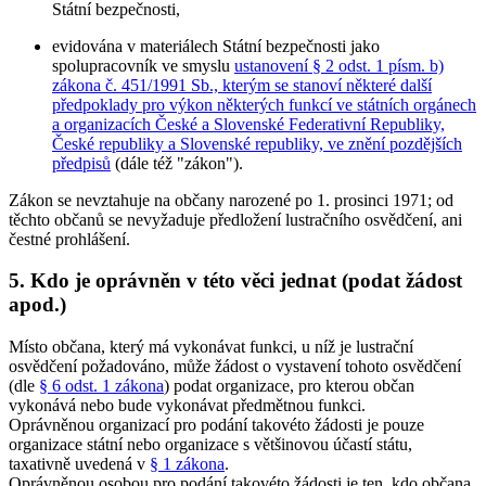
Státní bezpečnosti,
evidována v materiálech Státní bezpečnosti jako
spolupracovník ve smyslu
ustanovení § 2 odst. 1 písm. b)
zákona č. 451/1991 Sb., kterým se stanoví některé další
předpoklady pro výkon některých funkcí ve státních orgánech
a organizacích České a Slovenské Federativní Republiky,
České republiky a Slovenské republiky, ve znění pozdějších
předpisů
(dále též "zákon").
Zákon se nevztahuje na občany narozené po 1. prosinci 1971; od
těchto občanů se nevyžaduje předložení lustračního osvědčení, ani
čestné prohlášení.
5. Kdo je oprávněn v této věci jednat (podat žádost
apod.)
Místo občana, který má vykonávat funkci, u níž je lustrační
osvědčení požadováno, může žádost o vystavení tohoto osvědčení
(dle
§ 6 odst. 1 zákona
) podat organizace, pro kterou občan
vykonává nebo bude vykonávat předmětnou funkci.
Oprávněnou organizací pro podání takovéto žádosti je pouze
organizace státní nebo organizace s většinovou účastí státu,
taxativně uvedená v
§ 1 zákona
.
Oprávněnou osobou pro podání takovéto žádosti je ten, kdo občana