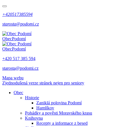
+420517385594
starosta@podomi.cz
Obec
Podomí
Obec
Podomí
+420 517 385 594
starosta@podomi.cz
Mapa webu
Zjednodušená verze stránek nejen pro seniory
Obec
Historie
Zaniklá polovina Podomí
Hamlíkov
Pohádky a pověsti Moravského krasu
Knihovna
Recepty a informace z besed