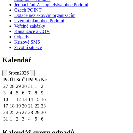
Jednací řád Zastupitelstva obce Podomí
Czech POINT
Dotace neziskovým organizacím
Územní plán obce Podomí
Veřejné zakázky
Kanalizace a ČOV
Odpady
Krizové SMS
Životní situace
Kalendář
Srpen
2026
Po
Út
St
Čt
Pá
So
Ne
27
28
29
30
31
1
2
3
4
5
6
7
8
9
10
11
12
13
14
15
16
17
18
19
20
21
22
23
24
25
26
27
28
29
30
31
1
2
3
4
5
6
Kalendář svozu odpadů