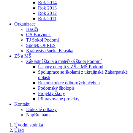
Rok 2014
Rok 2013
Rok 2012
Rok 2011
Organizace
Hasiči
OS Barvínek
TJ Sokol Podomí
Spolek OFRES
Království šneka Krasíka
ZŠ a MŠ
Základní škola a mateřská škola Podomí
Úspory energií v ZŠ a MŠ Podomí
Spolupráce se školami z ukrajinské Zakarpatské
oblasti
Rekonstrukce odborných učeben
Podomský školopis
Projekty školy
Připravované projekty
Kontakt
Důležité odkazy
Napište nám
Úvodní stránka
Úřad