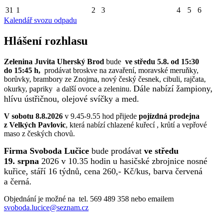
31
1
2
3
4
5
6
Kalendář svozu odpadu
Hlášení rozhlasu
Zelenina Juvita Uherský Brod
bude
ve středu 5.8. od 15:30
do 15:45 h,
prodávat broskve na zavaření, moravské meruňky,
borůvky, brambory ze Znojma, nový český česnek, cibuli, rajčata,
Dále nabízí žampiony,
okurky, papriky a další ovoce a zeleninu.
hlívu ústřičnou, olejové svíčky a med.
V sobotu 8.8.2026
v 9.45-9.55 hod přijede
pojízdná prodejna
z Velkých Pavlovic
, která nabízí chlazené kuřecí , krůtí a vepřové
maso z českých chovů.
Firma Svoboda Lučice
bude prodávat
ve středu
19. srpna
2026 v 10.35 hodin u hasičské zbrojnice nosné
kuřice, stáří 16 týdnů, cena 260,- Kč/kus, barva červená
a černá.
Objednání je možné na tel. 569 489 358 nebo emailem
svoboda.lucice@seznam.cz