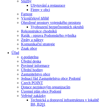
Služby
Ubytování a restaurace
Firmy v obci
Farnost
Víceúčelové hřiště
Ohrožené prostory vojenského prostoru
Vyobrazení bezpečnostních okruhů
Rekonstrukce chodníků
Raják - oprava Podomského rybníka
Ztráty a nálezy
Komunikační strategie
Znak obce
Úřad
e-podatelna
Úřední deska
Povinné informace
Úřední hodiny
Zastupitelstvo obce
Jednací řád Zastupitelstva obce Podomí
Czech POINT
Dotace neziskovým organizacím
Územní plán obce Podomí
Veřejné zakázky
Technická a dopravní infrastruktura v lokalitě
B8, B201