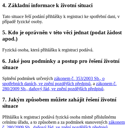
4. Základní informace k životní situaci
Tato situace řeší podání přihlášky k registraci ke spotřební dani, v
případě fyzické osoby.
5. Kdo je oprávněn v této věci jednat (podat žádost
apod.)
Fyzická osoba, která přihlášku k registraci podává.
6. Jaké jsou podmínky a postup pro řešení životní
situace
Splnění podmínek určených
zákonem č. 353/2003 Sb., o
spotřebních daních, ve znění pozdějších předpisů
, a
zákonem č.
280/2009 Sb., daňový řád, ve znění pozdějších předpisů
.
7. Jakým způsobem můžete zahájit řešení životní
situace
Přihlášku k registraci podává fyzická osoba místně příslušnému
celnímu úřadu, a to způsobem a za podmínek stanovených
zákonem
č. 280/2009 Sb., daňový řád, ve znění pozdějších předpisů
.