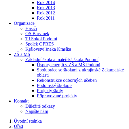
Rok 2014
Rok 2013
Rok 2012
Rok 2011
Organizace
Hasiči
OS Barvínek
TJ Sokol Podomí
Spolek OFRES
Království šneka Krasíka
ZŠ a MŠ
Základní škola a mateřská škola Podomí
Úspory energií v ZŠ a MŠ Podomí
Spolupráce se školami z ukrajinské Zakarpatské
oblasti
Rekonstrukce odborných učeben
Podomský školopis
Projekty školy
Připravované projekty
Kontakt
Důležité odkazy
Napište nám
Úvodní stránka
Úřad