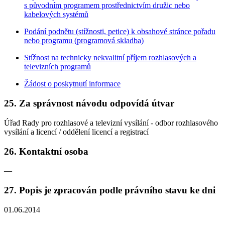
s původním programem prostřednictvím družic nebo
kabelových systémů
Podání podnětu (stížnosti, petice) k obsahové stránce pořadu
nebo programu (programová skladba)
Stížnost na technicky nekvalitní příjem rozhlasových a
televizních programů
Žádost o poskytnutí informace
25. Za správnost návodu odpovídá útvar
Úřad Rady pro rozhlasové a televizní vysílání - odbor rozhlasového
vysílání a licencí / oddělení licencí a registrací
26. Kontaktní osoba
—
27. Popis je zpracován podle právního stavu ke dni
01.06.2014