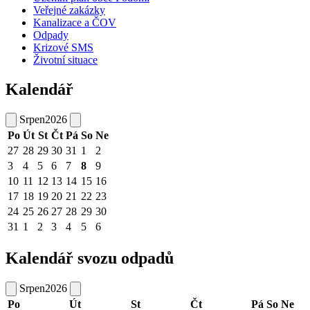
Veřejné zakázky
Kanalizace a ČOV
Odpady
Krizové SMS
Životní situace
Kalendář
Srpen
2026
Po
Út
St
Čt
Pá
So
Ne
27
28
29
30
31
1
2
3
4
5
6
7
8
9
10
11
12
13
14
15
16
17
18
19
20
21
22
23
24
25
26
27
28
29
30
31
1
2
3
4
5
6
Kalendář svozu odpadů
Srpen
2026
Po
Út
St
Čt
Pá
So
Ne