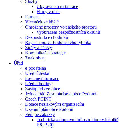
Služby
Ubytování a restaurace
Firmy v obci
Farnost
Víceúčelové hřiště
Ohrožené prostory vojenského prostoru
Vyobrazení bezpečnostních okruhů
Rekonstrukce chodníků
Raják - oprava Podomského rybníka
Ztráty a nálezy
Komunikační strategie
Znak obce
Úřad
e-podatelna
Úřední deska
Povinné informace
Úřední hodiny
Zastupitelstvo obce
Jednací řád Zastupitelstva obce Podomí
Czech POINT
Dotace neziskovým organizacím
Územní plán obce Podomí
Veřejné zakázky
Technická a dopravní infrastruktura v lokalitě
B8, B201