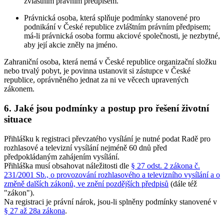
zvláštním právním předpisem.
Právnická osoba, která splňuje podmínky stanovené pro
podnikání v České republice zvláštním právním předpisem;
má-li právnická osoba formu akciové společnosti, je nezbytné,
aby její akcie zněly na jméno.
Zahraniční osoba, která nemá v České republice organizační složku
nebo trvalý pobyt, je povinna ustanovit si zástupce v České
republice, oprávněného jednat za ni ve věcech upravených
zákonem.
6. Jaké jsou podmínky a postup pro řešení životní
situace
Přihlášku k registraci převzatého vysílání je nutné podat Radě pro
rozhlasové a televizní vysílání nejméně 60 dnů před
předpokládaným zahájením vysílání.
Přihláška musí obsahovat náležitosti dle
§ 27 odst. 2 zákona č.
231/2001 Sb., o provozování rozhlasového a televizního vysílání a o
změně dalších zákonů, ve znění pozdějších předpisů
(dále též
"zákon").
Na registraci je právní nárok, jsou-li splněny podmínky stanovené v
§ 27 až 28a zákona
.