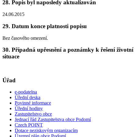
28. Popis byl naposledy aktualizován
24.06.2015
29. Datum konce platnosti popisu
Bez časového omezení.
30. Případná upřesnění a poznámky k řešení životní
situace
Úřad
e-podatelna
Úřední deska
Povinné informace
Úřední hodiny
Zastupitelstvo obce
Jednací řád Zastupitelstva obce Podomí
Czech POINT
Dotace neziskovým organizacím
Územní plán obce Podomí