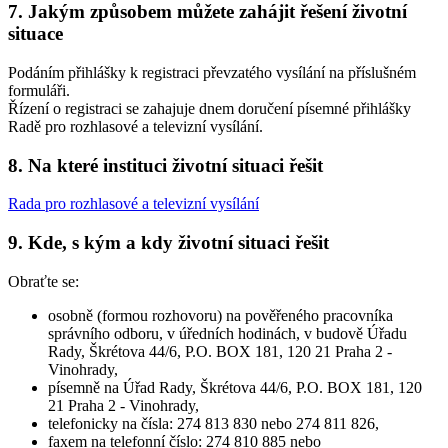
7. Jakým způsobem můžete zahájit řešení životní
situace
Podáním přihlášky k registraci převzatého vysílání na příslušném
formuláři.
Řízení o registraci se zahajuje dnem doručení písemné přihlášky
Radě pro rozhlasové a televizní vysílání.
8. Na které instituci životní situaci řešit
Rada pro rozhlasové a televizní vysílání
9. Kde, s kým a kdy životní situaci řešit
Obraťte se:
osobně (formou rozhovoru) na pověřeného pracovníka
správního odboru, v úředních hodinách, v budově Úřadu
Rady, Škrétova 44/6, P.O. BOX 181, 120 21 Praha 2 -
Vinohrady,
písemně na Úřad Rady, Škrétova 44/6, P.O. BOX 181, 120
21 Praha 2 - Vinohrady,
telefonicky na čísla: 274 813 830 nebo 274 811 826,
faxem na telefonní číslo: 274 810 885 nebo