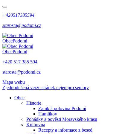
+420517385594
starosta@podomi.cz
Obec
Podomí
Obec
Podomí
+420 517 385 594
starosta@podomi.cz
Mapa webu
Zjednodušená verze stránek nejen pro seniory
Obec
Historie
Zaniklá polovina Podomí
Hamlíkov
Pohádky a pověsti Moravského krasu
Knihovna
Recepty a informace z besed