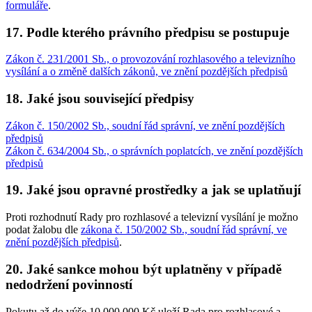
formuláře
.
17. Podle kterého právního předpisu se postupuje
Zákon č. 231/2001 Sb., o provozování rozhlasového a televizního
vysílání a o změně dalších zákonů, ve znění pozdějších předpisů
18. Jaké jsou související předpisy
Zákon č. 150/2002 Sb., soudní řád správní, ve znění pozdějších
předpisů
Zákon č. 634/2004 Sb., o správních poplatcích, ve znění pozdějších
předpisů
19. Jaké jsou opravné prostředky a jak se uplatňují
Proti rozhodnutí Rady pro rozhlasové a televizní vysílání je možno
podat žalobu dle
zákona č. 150/2002 Sb., soudní řád správní, ve
znění pozdějších předpisů
.
20. Jaké sankce mohou být uplatněny v případě
nedodržení povinností
Pokutu až do výše 10 000 000 Kč uloží Rada pro rozhlasové a