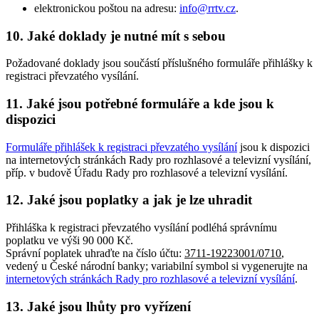
elektronickou poštou na adresu:
info@rrtv.cz
.
10. Jaké doklady je nutné mít s sebou
Požadované doklady jsou součástí příslušného formuláře přihlášky k
registraci převzatého vysílání.
11. Jaké jsou potřebné formuláře a kde jsou k
dispozici
Formuláře přihlášek k registraci převzatého vysílání
jsou k dispozici
na internetových stránkách Rady pro rozhlasové a televizní vysílání,
příp. v budově Úřadu Rady pro rozhlasové a televizní vysílání.
12. Jaké jsou poplatky a jak je lze uhradit
Přihláška k registraci převzatého vysílání podléhá správnímu
poplatku ve výši 90 000 Kč.
Správní poplatek uhraďte na číslo účtu:
3711-19223001/0710
,
vedený u České národní banky; variabilní symbol si vygenerujte na
internetových stránkách Rady pro rozhlasové a televizní vysílání
.
13. Jaké jsou lhůty pro vyřízení