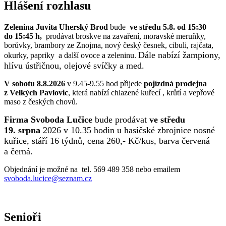
Hlášení rozhlasu
Zelenina Juvita Uherský Brod
bude
ve středu 5.8. od 15:30
do 15:45 h,
prodávat broskve na zavaření, moravské meruňky,
borůvky, brambory ze Znojma, nový český česnek, cibuli, rajčata,
Dále nabízí žampiony,
okurky, papriky a další ovoce a zeleninu.
hlívu ústřičnou, olejové svíčky a med.
V sobotu 8.8.2026
v 9.45-9.55 hod přijede
pojízdná prodejna
z Velkých Pavlovic
, která nabízí chlazené kuřecí , krůtí a vepřové
maso z českých chovů.
Firma Svoboda Lučice
bude prodávat
ve středu
19. srpna
2026 v 10.35 hodin u hasičské zbrojnice nosné
kuřice, stáří 16 týdnů, cena 260,- Kč/kus, barva červená
a černá.
Objednání je možné na tel. 569 489 358 nebo emailem
svoboda.lucice@seznam.cz
Senioři